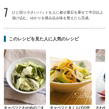
7
ひと回り小さいバットを上に被せ重石を乗せて半日以上
漬け込む。ゆかりを揉み込み味を整えたら完成。
このレシピを見た人に人気のレシピ
キャベツとわかめのごま
キャベツときくらげの中
さわや