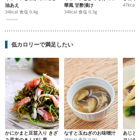
油あえ
華風 甘酢漬け
47
kcal
34
kcal
食塩
0.4
g
34
kcal
食塩
0.3
g
低カロリーで満足したい
かにかまと豆苗入り きざ
なすと玉ねぎのお味噌汁
あじと
み昆布のきんぴら風
25
kcal
食塩
0.9
g
ヨソテ