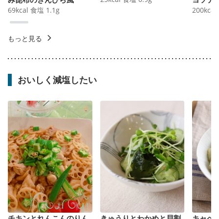
69
kcal
食塩
1.1
g
200
kcal
もっと見る
おいしく減塩したい
チキンとれんこんのりん
きゅうりとわかめと貝割
キャベ