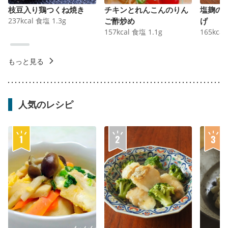
枝豆入り鶏つくね焼き
チキンとれんこんのりん
塩麹の
237
kcal
食塩
1.3
g
ご酢炒め
げ
157
kcal
食塩
1.1
g
165
kcal
もっと見る
人気のレシピ