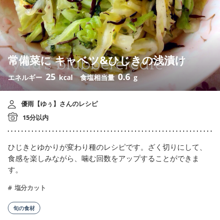
常備菜に キャベツ&ひじきの浅漬け
25
0.6
エネルギー
kcal
食塩相当量
g
優雨【ゆぅ】さんのレシピ
15分以内
ひじきとゆかりが変わり種のレシピです。ざく切りにして、
食感を楽しみながら、噛む回数をアップすることができま
す。
塩分カット
旬の食材