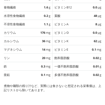
食物繊維
1.6
g
ビタミンB12
0.0
µg
水溶性食物繊維
0.2
g
葉酸
48
µg
不溶性食物繊維
1.1
g
ビタミンA
8
µg
カリウム
176
mg
ビタミンD
0.0
µg
カルシウム
36
mg
ビタミンK
62
µg
マグネシウム
14
mg
ビタミンE
0.1
mg
リン
20
mg
飽和脂肪酸
0.02
g
鉄
0.3
mg
一価不飽和脂肪酸
0.01
g
亜鉛
0.1
mg
多価不飽和脂肪酸
0.02
g
煮物や麺類の残り汁など、実際には食さないと想定される栄養価は、上
記リストから除いてあります。