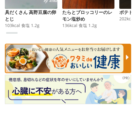
具だくさん 高野豆腐の卵
たらとブロッコリーのレ
ポテト
とじ
モン塩炒め
202
kcal
103
kcal
食塩
1.2
g
136
kcal
食塩
1.2
g