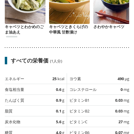
キャベツとわかめのご
キャベツときくらげの
さわやかキャベツ
ま油あえ
中華風 甘酢漬け
すべての栄養価
(1人分)
エネルギー
25
kcal
ヨウ素
490
µg
食塩相当量
0.6
g
コレステロール
0
mg
たんぱく質
0.9
g
ビタミンB1
0.03
mg
脂質
0.1
g
ビタミンB2
0.03
mg
炭水化物
5.6
g
ビタミンC
27
mg
糖質
4.0
g
ビタミンB6
0.07
mg