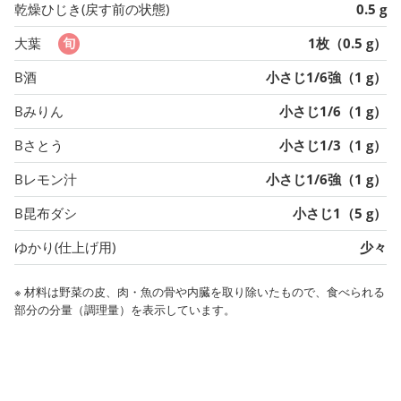
乾燥ひじき(戻す前の状態)
0.5 g
大葉
1枚（0.5 g）
B酒
小さじ1/6強（1 g）
Bみりん
小さじ1/6（1 g）
Bさとう
小さじ1/3（1 g）
Bレモン汁
小さじ1/6強（1 g）
B昆布ダシ
小さじ1（5 g）
ゆかり(仕上げ用)
少々
※ 材料は野菜の皮、肉・魚の骨や内臓を取り除いたもので、食べられる
部分の分量（調理量）を表示しています。