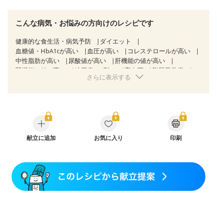
こんな病気・お悩みの方向けのレシピです
健康的な食生活・病気予防
ダイエット
血糖値・HbA1cが高い
血圧が高い
コレステロールが高い
中性脂肪が高い
尿酸値が高い
肝機能の値が高い
腎機能の値が高い
糖尿病（2型）
高血圧
脂質異常症
さらに表示する
高尿酸血症（痛風）
狭心症
心筋梗塞
心臓弁膜症
心不全
胃ポリープ
逆流性食道炎
胆石症
慢性膵炎（移行期・寛解期）
痔
過敏性腸症候群（IBS）
糖尿病性腎症（第１期）
糖尿病性腎症（第２期）
糖尿病性腎症（第３期）
CKD（ステージ１）
CKD（ステージ２）
CKD（ステージ３a）
乳がん（抗がん剤治療中）
献立に追加
お気に入り
乳がん（ホルモン療法中）
印刷
乳がん（放射線治療中）
乳がん治療を終えた方・経過観察中の方など
食欲がない
産後（母乳）
産後（混合栄養）
産後（ミルク）
骨折
関節リウマチ
乾癬
貧血対策
ニキビ・肌荒れ
更年期