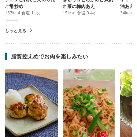
ご酢炒め
れ菜の梅肉あえ
油あえ
157
kcal
食塩
1.1
g
15
kcal
食塩
0.4
g
34
kcal
もっと見る
脂質控えめでお肉を楽しみたい