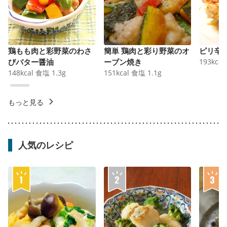
鶏もも肉と彩野菜のわさ
簡単 鶏肉と彩り野菜のオ
ピリ辛
びバター醤油
ーブン焼き
193
kcal
148
kcal
食塩
1.3
g
151
kcal
食塩
1.1
g
もっと見る
人気のレシピ