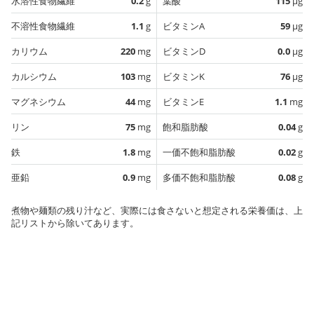
水溶性食物繊維
0.2
g
葉酸
115
µg
不溶性食物繊維
1.1
g
ビタミンA
59
µg
カリウム
220
mg
ビタミンD
0.0
µg
カルシウム
103
mg
ビタミンK
76
µg
マグネシウム
44
mg
ビタミンE
1.1
mg
リン
75
mg
飽和脂肪酸
0.04
g
鉄
1.8
mg
一価不飽和脂肪酸
0.02
g
亜鉛
0.9
mg
多価不飽和脂肪酸
0.08
g
煮物や麺類の残り汁など、実際には食さないと想定される栄養価は、上
記リストから除いてあります。