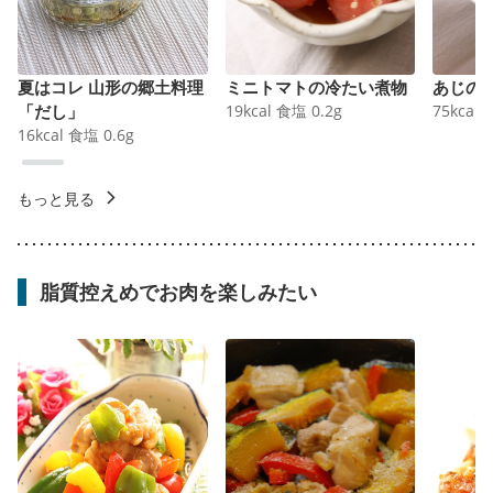
夏はコレ 山形の郷土料理
ミニトマトの冷たい煮物
あじの
「だし」
19
kcal
食塩
0.2
g
75
kcal
16
kcal
食塩
0.6
g
もっと見る
脂質控えめでお肉を楽しみたい