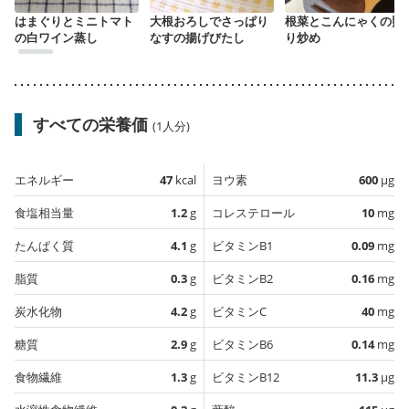
はまぐりとミニトマト
大根おろしでさっぱり
根菜とこんにゃくの照
の白ワイン蒸し
なすの揚げびたし
り炒め
すべての栄養価
(1人分)
エネルギー
47
kcal
ヨウ素
600
µg
食塩相当量
1.2
g
コレステロール
10
mg
たんぱく質
4.1
g
ビタミンB1
0.09
mg
脂質
0.3
g
ビタミンB2
0.16
mg
炭水化物
4.2
g
ビタミンC
40
mg
糖質
2.9
g
ビタミンB6
0.14
mg
食物繊維
1.3
g
ビタミンB12
11.3
µg