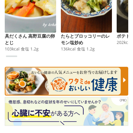
具だくさん 高野豆腐の卵
たらとブロッコリーのレ
ポテト
とじ
モン塩炒め
202
kcal
103
kcal
食塩
1.2
g
136
kcal
食塩
1.2
g