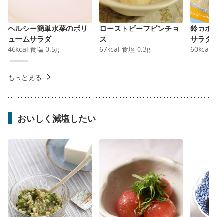
ヘルシー簡単水菜のボリ
ローストビーフピンチョ
鈴カボ
ュームサラダ
ス
サラダ
46
kcal
食塩
0.5
g
67
kcal
食塩
0.3
g
60
kcal
もっと見る
おいしく減塩したい