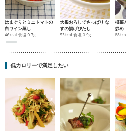
はまぐりとミニトマトの
大根おろしでさっぱり な
根菜と
白ワイン蒸し
すの揚げびたし
炒め
46
kcal
食塩
0.7
g
53
kcal
食塩
0.9
g
88
kcal
低カロリーで満足したい