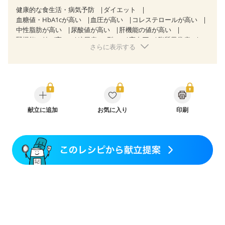
健康的な食生活・病気予防
ダイエット
血糖値・HbA1cが高い
血圧が高い
コレステロールが高い
中性脂肪が高い
尿酸値が高い
肝機能の値が高い
腎機能の値が高い
糖尿病（2型）
高血圧
脂質異常症
さらに表示する
高尿酸血症（痛風）
胃炎
胃ポリープ
逆流性食道炎
胆石症
慢性膵炎（移行期・寛解期）
痔
過敏性腸症候群（IBS）
糖尿病性腎症（第１期）
糖尿病性腎症（第２期）
糖尿病性腎症（第３期）
CKD（ステージ１）
CKD（ステージ２）
CKD（ステージ３a）
CKD（ステージ３b）
乳がん（抗がん剤治療中）
献立に追加
お気に入り
乳がん（ホルモン療法中）
印刷
乳がん（放射線治療中）
乳がん治療を終えた方・経過観察中の方など
妊娠中(初期)
妊婦健診・体重増加が気になる（初期）
妊婦健診・血圧が気になる（初期）
妊婦健診・血糖値が気になる（初期）
妊娠高血圧(中期)
妊娠糖尿病(初期)
産後（母乳）
産後（混合栄養）
産後（ミルク）
骨折
骨粗しょう症
関節リウマチ
フレイル（年齢に合わせた体作り）
貧血対策
ニキビ・肌荒れ
妊活中
更年期