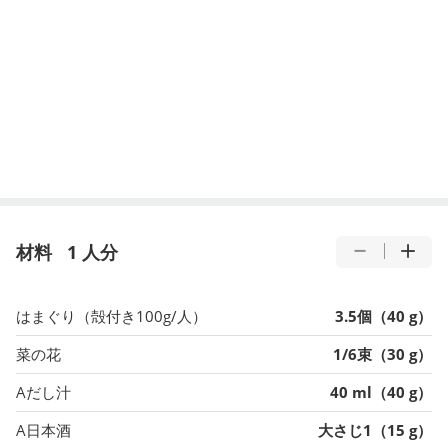
材料
1 人分
はまぐり（殻付き100g/人）
3.5個（40 g）
菜の花
1/6束（30 g）
Aだし汁
40 ml（40 g）
A日本酒
大さじ1（15 g）