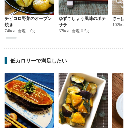
チビコロ野菜のオーブン
ゆずこしょう風味のポテ
さっぱ
焼き
サラ
102
kcal
74
kcal
食塩
1.0
g
67
kcal
食塩
0.5
g
低カロリーで満足したい