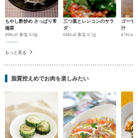
もやし酢炒め さっぱり常
三つ葉とレンコンのサラ
ゴーヤ
備菜
ダ
汁
49
kcal
食塩
0.0
g
66
kcal
食塩
0.1
g
61
kcal
もっと見る
脂質控えめでお肉を楽しみたい