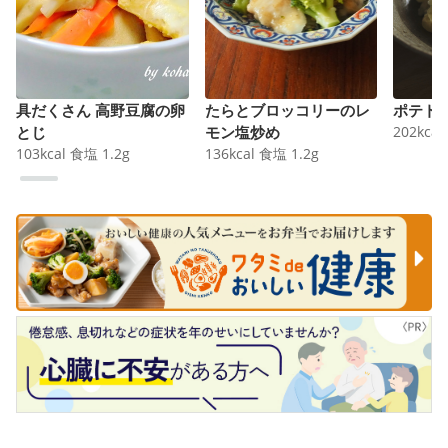
具だくさん 高野豆腐の卵
たらとブロッコリーのレ
ポテト
とじ
モン塩炒め
202
kcal
103
kcal
食塩
1.2
g
136
kcal
食塩
1.2
g