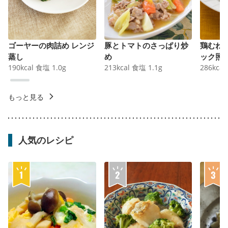
ゴーヤーの肉詰め レンジ
豚とトマトのさっぱり炒
鶏むね
蒸し
め
ック照
190
kcal
食塩
1.0
g
213
kcal
食塩
1.1
g
286
kcal
もっと見る
人気のレシピ