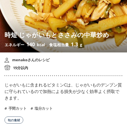
時短 じゃがいもとささみの中華炒め
140
1.3
エネルギー
kcal
食塩相当量
g
menakoさんのレシピ
15分以内
じゃがいもに含まれるビタミンCは、じゃがいものデンプン質
に守られているので加熱による損失が少なく効率よく摂取で
きます。
手間カット
塩分カット
旬の食材