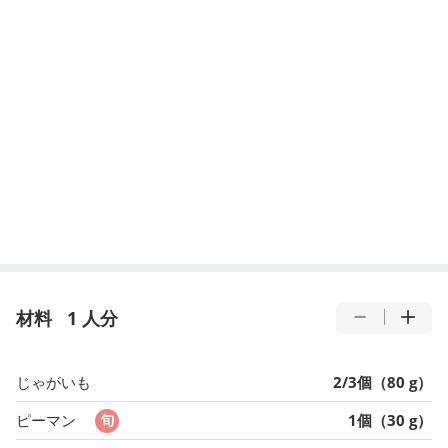
材料
1 人分
じゃがいも
2/3個（80 g）
ピーマン
1個（30 g）