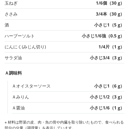
玉ねぎ
1/6個（30 g）
ささみ
3/4本（30 g）
酒
小さじ1（5 g）
ハーブーソルト
小さじ1/6強（0.5 g）
にんにく(みじん切り)
1/4片（1 g）
サラダ油
小さじ3/4（3 g）
Ａ調味料
Ａオイスターソース
小さじ1（6 g）
Ａみりん
小さじ1/2（3 g）
Ａ醤油
小さじ1/6（1 g）
※ 材料は野菜の皮、肉・魚の骨や内臓を取り除いたもので、食べられる
部分の分量（調理量）を表示しています。