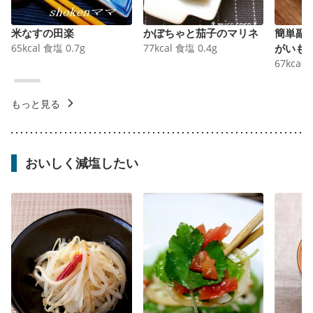
米なすの田楽
かぼちゃと茄子のマリネ
簡単副
65
kcal
食塩
0.7
g
77
kcal
食塩
0.4
g
がいも
67
kcal
もっと見る
おいしく減塩したい