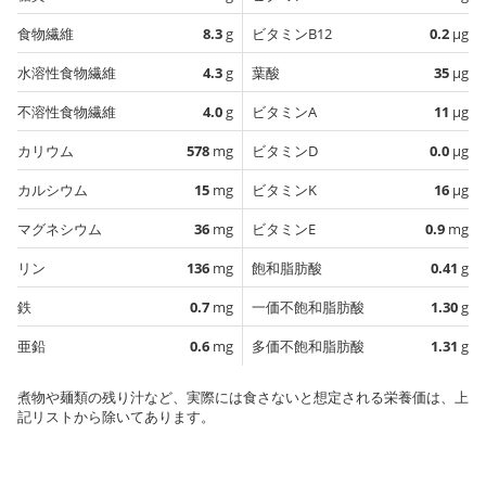
食物繊維
8.3
g
ビタミンB12
0.2
µg
水溶性食物繊維
4.3
g
葉酸
35
µg
不溶性食物繊維
4.0
g
ビタミンA
11
µg
カリウム
578
mg
ビタミンD
0.0
µg
カルシウム
15
mg
ビタミンK
16
µg
マグネシウム
36
mg
ビタミンE
0.9
mg
リン
136
mg
飽和脂肪酸
0.41
g
鉄
0.7
mg
一価不飽和脂肪酸
1.30
g
亜鉛
0.6
mg
多価不飽和脂肪酸
1.31
g
煮物や麺類の残り汁など、実際には食さないと想定される栄養価は、上
記リストから除いてあります。