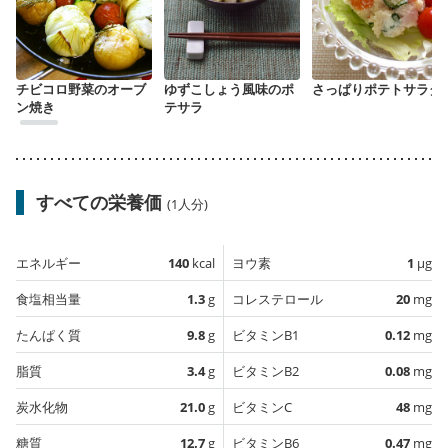
チビコロ野菜のオーブ
ゆずこしょう風味のポ
さっぱりポテトサラダ
ン焼き
テサラ
すべての栄養価
(1人分)
エネルギー
140
kcal
ヨウ素
1
µg
食塩相当量
1.3
g
コレステロール
20
mg
たんぱく質
9.8
g
ビタミンB1
0.12
mg
脂質
3.4
g
ビタミンB2
0.08
mg
炭水化物
21.0
g
ビタミンC
48
mg
糖質
12.7
g
ビタミンB6
0.47
mg