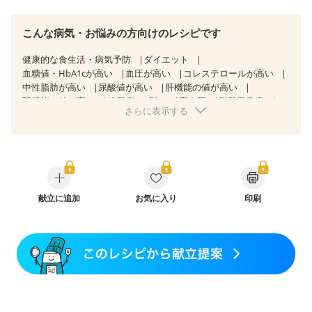
こんな病気・お悩みの方向けのレシピです
健康的な食生活・病気予防
ダイエット
血糖値・HbA1cが高い
血圧が高い
コレステロールが高い
中性脂肪が高い
尿酸値が高い
肝機能の値が高い
腎機能の値が高い
糖尿病（2型）
高血圧
脂質異常症
さらに表示する
高尿酸血症（痛風）
胃ポリープ
逆流性食道炎
胆石症
慢性膵炎（移行期・寛解期）
非アルコール性脂肪肝
痔
慢性便秘症
過敏性腸症候群（IBS）
睡眠時無呼吸症候群
糖尿病性腎症（第１期）
糖尿病性腎症（第２期）
CKD（ステージ１）
CKD（ステージ２）
乳がん（抗がん剤治療中）
乳がん（ホルモン療法中）
乳がん（放射線治療中）
献立に追加
お気に入り
印刷
乳がん治療を終えた方・経過観察中の方など
妊娠中(初期)
妊婦健診・体重増加が気になる（初期）
妊婦健診・血圧が気になる（初期）
妊婦健診・血糖値が気になる（初期）
妊娠高血圧(中期)
妊娠糖尿病(初期)
産後（母乳）
産後（混合栄養）
産後（ミルク）
骨折
骨粗しょう症
関節リウマチ
乾癬
フレイル（年齢に合わせた体作り）
低栄養予防
貧血対策
ニキビ・肌荒れ
妊活中
更年期