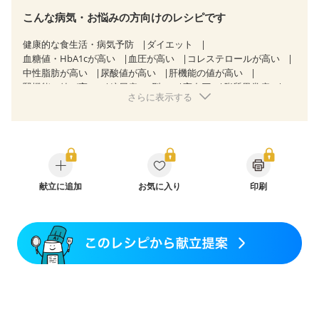
こんな病気・お悩みの方向けのレシピです
健康的な食生活・病気予防
ダイエット
血糖値・HbA1cが高い
血圧が高い
コレステロールが高い
中性脂肪が高い
尿酸値が高い
肝機能の値が高い
腎機能の値が高い
糖尿病（2型）
高血圧
脂質異常症
さらに表示する
高尿酸血症（痛風）
狭心症
心筋梗塞
心臓弁膜症
心不全
胃ポリープ
逆流性食道炎
胆石症
慢性膵炎（移行期・寛解期）
過敏性腸症候群（IBS）
糖尿病性腎症（第３期）
CKD（ステージ１）
CKD（ステージ２）
CKD（ステージ３a）
乳がん（抗がん剤治療中）
乳がん（ホルモン療法中）
乳がん（放射線治療中）
献立に追加
お気に入り
印刷
乳がん治療を終えた方・経過観察中の方など
飲み込みにくい
食欲がない
産後（ミルク）
骨折
骨粗しょう症
関節リウマチ
フレイル（年齢に合わせた体作り）
低栄養予防
貧血対策
ニキビ・肌荒れ
妊活中
更年期