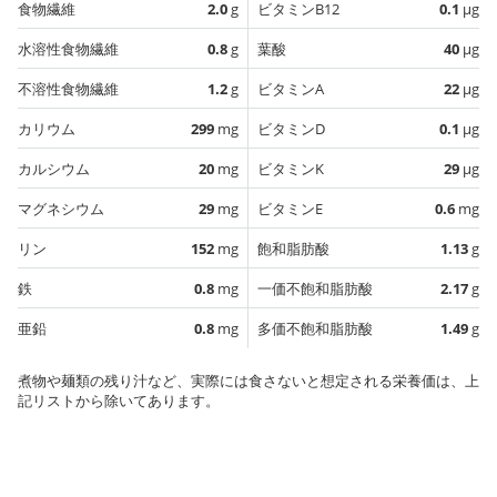
食物繊維
2.0
g
ビタミンB12
0.1
µg
水溶性食物繊維
0.8
g
葉酸
40
µg
不溶性食物繊維
1.2
g
ビタミンA
22
µg
カリウム
299
mg
ビタミンD
0.1
µg
カルシウム
20
mg
ビタミンK
29
µg
マグネシウム
29
mg
ビタミンE
0.6
mg
リン
152
mg
飽和脂肪酸
1.13
g
鉄
0.8
mg
一価不飽和脂肪酸
2.17
g
亜鉛
0.8
mg
多価不飽和脂肪酸
1.49
g
煮物や麺類の残り汁など、実際には食さないと想定される栄養価は、上
記リストから除いてあります。