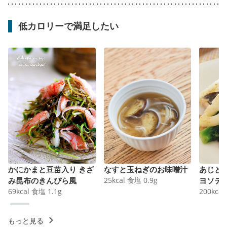
低カロリーで満足したい
かにかまと豆苗入り きざ
なすと玉ねぎのお味噌汁
あじと
み昆布のきんぴら風
25
kcal
食塩
0.9
g
ヨソテ
69
kcal
食塩
1.1
g
200
kcal
もっと見る