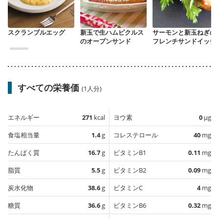
スクランブルエッグ
新玉で生ハムピクルス
サーモンと新玉ねぎの
のオープンサンド
フレンチサンドイッチ
すべての栄養価
(1人分)
エネルギー
271
kcal
ヨウ素
0
µg
食塩相当量
1.4
g
コレステロール
40
mg
たんぱく質
16.7
g
ビタミンB1
0.11
mg
脂質
5.5
g
ビタミンB2
0.09
mg
炭水化物
38.6
g
ビタミンC
4
mg
糖質
36.6
g
ビタミンB6
0.32
mg