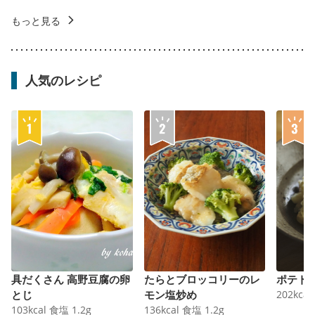
もっと見る
人気のレシピ
具だくさん 高野豆腐の卵
たらとブロッコリーのレ
ポテト
とじ
モン塩炒め
202
kcal
103
kcal
食塩
1.2
g
136
kcal
食塩
1.2
g