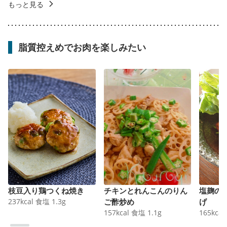
もっと見る
脂質控えめでお肉を楽しみたい
枝豆入り鶏つくね焼き
チキンとれんこんのりん
塩麹の
237
kcal
食塩
1.3
g
ご酢炒め
げ
157
kcal
食塩
1.1
g
165
kcal