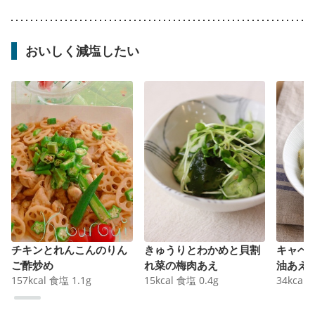
おいしく減塩したい
チキンとれんこんのりん
きゅうりとわかめと貝割
キャベ
ご酢炒め
れ菜の梅肉あえ
油あえ
157
kcal
食塩
1.1
g
15
kcal
食塩
0.4
g
34
kcal