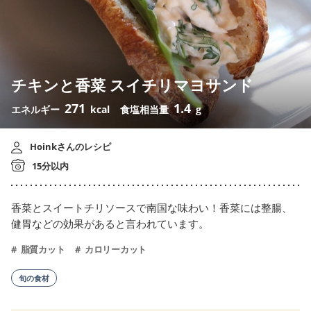
チキンと香菜 スイチリマヨサンド
271
1.4
エネルギー
kcal
食塩相当量
g
Hoinkさんのレシピ
15分以内
香菜とスイートチリソースで南国な味わい！香菜には整腸、
健胃などの効果があると言われています。
脂質カット
カロリーカット
旬の食材