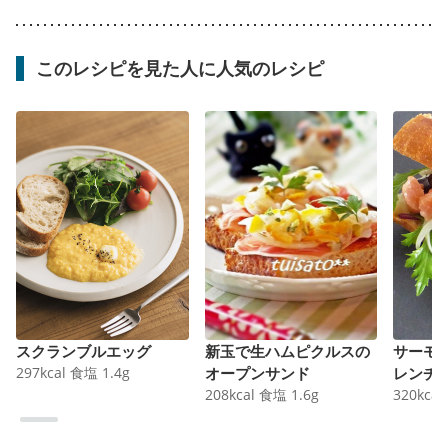
このレシピを見た人に人気のレシピ
スクランブルエッグ
新玉で生ハムピクルスの
サーモ
297
kcal
食塩
1.4
g
オープンサンド
レンチ
208
kcal
食塩
1.6
g
320
kcal