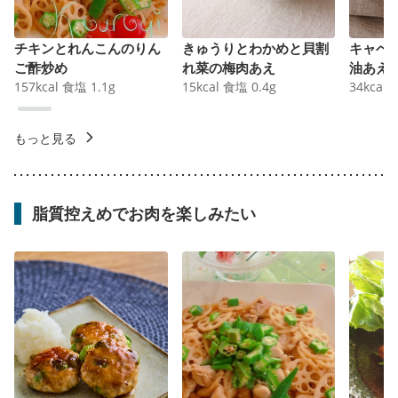
チキンとれんこんのりん
きゅうりとわかめと貝割
キャベ
ご酢炒め
れ菜の梅肉あえ
油あえ
157
kcal
食塩
1.1
g
15
kcal
食塩
0.4
g
34
kcal
もっと見る
脂質控えめでお肉を楽しみたい