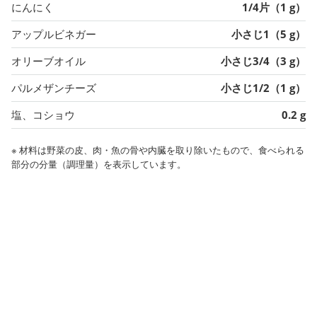
にんにく
1/4片（1 g）
アップルビネガー
小さじ1（5 g）
オリーブオイル
小さじ3/4（3 g）
パルメザンチーズ
小さじ1/2（1 g）
塩、コショウ
0.2 g
※ 材料は野菜の皮、肉・魚の骨や内臓を取り除いたもので、食べられる
部分の分量（調理量）を表示しています。