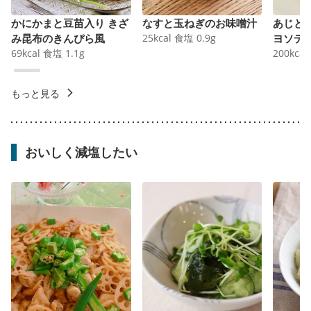
かにかまと豆苗入り きざ
なすと玉ねぎのお味噌汁
あじと
み昆布のきんぴら風
25
kcal
食塩
0.9
g
ヨソテ
69
kcal
食塩
1.1
g
200
kcal
もっと見る
おいしく減塩したい