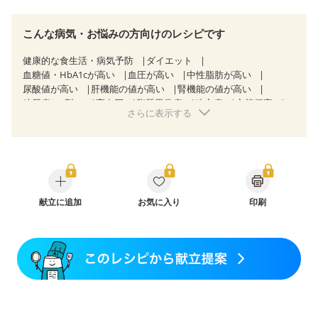
こんな病気・お悩みの方向けのレシピです
健康的な食生活・病気予防
ダイエット
血糖値・HbA1cが高い
血圧が高い
中性脂肪が高い
尿酸値が高い
肝機能の値が高い
腎機能の値が高い
糖尿病（2型）
高血圧
脂質異常症
狭心症
心筋梗塞
さらに表示する
心臓弁膜症
心不全
胆石症
慢性膵炎（移行期・寛解期）
過敏性腸症候群（IBS）
糖尿病性腎症（第３期）
CKD（ステージ１）
CKD（ステージ２）
CKD（ステージ３a）
乳がん（抗がん剤治療中）
乳がん（ホルモン療法中）
乳がん（放射線治療中）
乳がん治療を終えた方・経過観察中の方など
飲み込みにくい
献立に追加
食欲がない
お気に入り
産後（母乳）
印刷
産後（混合栄養）
産後（ミルク）
骨折
骨粗しょう症
関節リウマチ
フレイル（年齢に合わせた体作り）
低栄養予防
貧血対策
ニキビ・肌荒れ
更年期