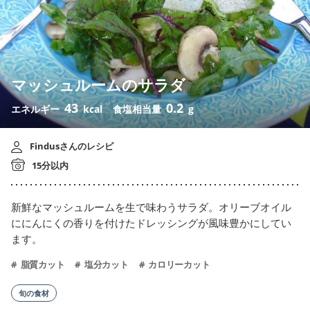
マッシュルームのサラダ
43
0.2
エネルギー
kcal
食塩相当量
g
Findusさんのレシピ
15分以内
新鮮なマッシュルームを生で味わうサラダ。オリーブオイル
ににんにくの香りを付けたドレッシングが風味豊かにしてい
ます。
脂質カット
塩分カット
カロリーカット
旬の食材