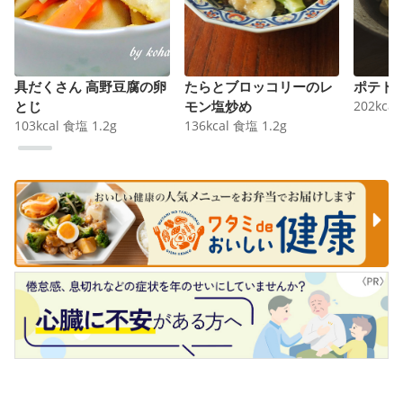
具だくさん 高野豆腐の卵
たらとブロッコリーのレ
ポテト
とじ
モン塩炒め
202
kcal
103
kcal
食塩
1.2
g
136
kcal
食塩
1.2
g