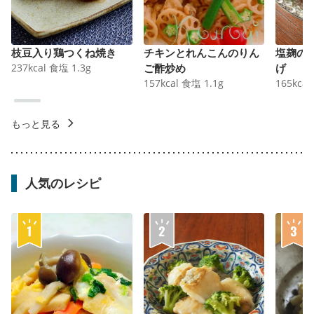
枝豆入り鶏つくね焼き
チキンとれんこんのりん
塩麹の
237
kcal
食塩
1.3
g
ご酢炒め
げ
157
kcal
食塩
1.1
g
165
kcal
もっと見る
人気のレシピ