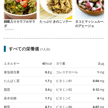
雑穀入りカラフルサラ
たっぷり きのこソテー
タコとマッシュルーム
ダ
のアヒージョ
すべての栄養価
(1人分)
エネルギー
43
kcal
ヨウ素
2
µg
食塩相当量
0.2
g
コレステロール
1
mg
たんぱく質
1.7
g
ビタミンB1
0.04
mg
脂質
3.4
g
ビタミンB2
0.12
mg
炭水化物
1.7
g
ビタミンC
4
mg
糖質
0.7
g
ビタミンB6
0.07
mg