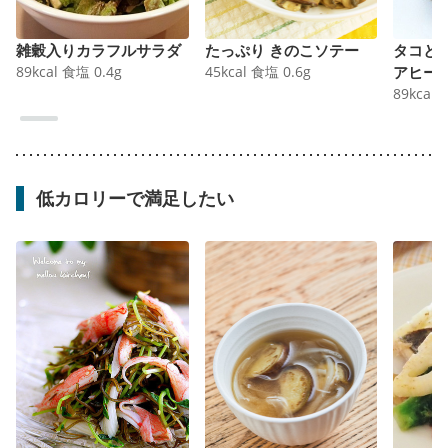
雑穀入りカラフルサラダ
たっぷり きのこソテー
タコと
89
kcal
食塩
0.4
g
45
kcal
食塩
0.6
g
アヒー
89
kcal
低カロリーで満足したい