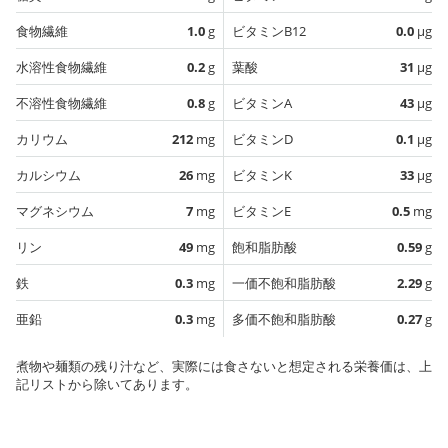
食物繊維
1.0
g
ビタミンB12
0.0
µg
水溶性食物繊維
0.2
g
葉酸
31
µg
不溶性食物繊維
0.8
g
ビタミンA
43
µg
カリウム
212
mg
ビタミンD
0.1
µg
カルシウム
26
mg
ビタミンK
33
µg
マグネシウム
7
mg
ビタミンE
0.5
mg
リン
49
mg
飽和脂肪酸
0.59
g
鉄
0.3
mg
一価不飽和脂肪酸
2.29
g
亜鉛
0.3
mg
多価不飽和脂肪酸
0.27
g
煮物や麺類の残り汁など、実際には食さないと想定される栄養価は、上
記リストから除いてあります。