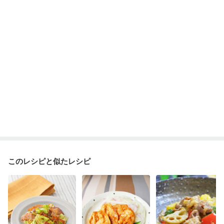
妊婦健診・体重増加が気になる（初期）
妊婦健診・血圧が気になる（初期）
妊婦健診・血糖値が気になる（初期）
妊娠高血圧(中期)
妊娠糖尿病(初期)
産後（母乳）
産後（混合栄養）
産後（ミルク）
骨折
骨粗しょう症
関節リウマチ
乾癬
フレイル（年齢に合わせた体作り）
低栄養予防
貧血対策
ニキビ・肌荒れ
妊活中
更年期
このレシピと似たレシピ