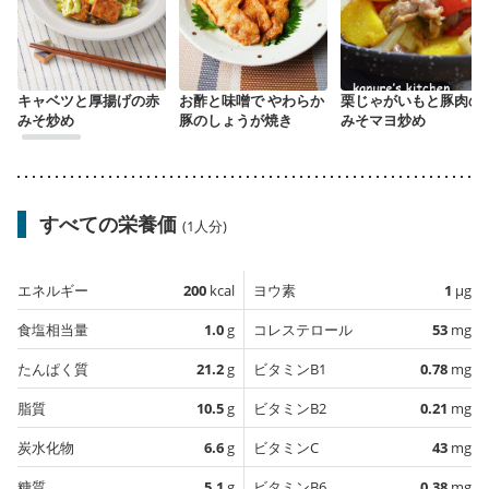
キャベツと厚揚げの赤
お酢と味噌で やわらか
栗じゃがいもと豚肉の
みそ炒め
豚のしょうが焼き
みそマヨ炒め
すべての栄養価
(1人分)
エネルギー
200
kcal
ヨウ素
1
µg
食塩相当量
1.0
g
コレステロール
53
mg
たんぱく質
21.2
g
ビタミンB1
0.78
mg
脂質
10.5
g
ビタミンB2
0.21
mg
炭水化物
6.6
g
ビタミンC
43
mg
糖質
5.1
g
ビタミンB6
0.38
mg