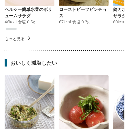
ヘルシー簡単水菜のボリ
ローストビーフピンチョ
鈴カボ
ュームサラダ
ス
サラダ
46
kcal
食塩
0.5
g
67
kcal
食塩
0.3
g
60
kcal
もっと見る
おいしく減塩したい