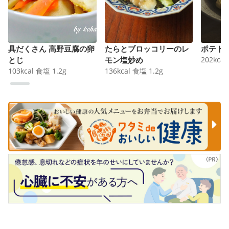
具だくさん 高野豆腐の卵
たらとブロッコリーのレ
ポテト
とじ
モン塩炒め
202
kcal
103
kcal
食塩
1.2
g
136
kcal
食塩
1.2
g