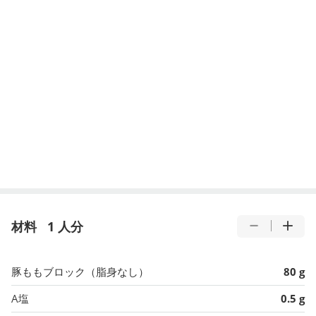
材料
1 人分
豚ももブロック（脂身なし）
80 g
A塩
0.5 g