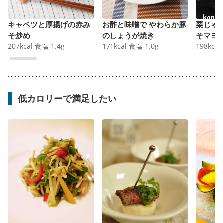
キャベツと厚揚げの赤み
お酢と味噌で やわらか豚
栗じゃ
そ炒め
のしょうが焼き
そマヨ
207
kcal
食塩
1.4
g
171
kcal
食塩
1.0
g
198
kcal
低カロリーで満足したい