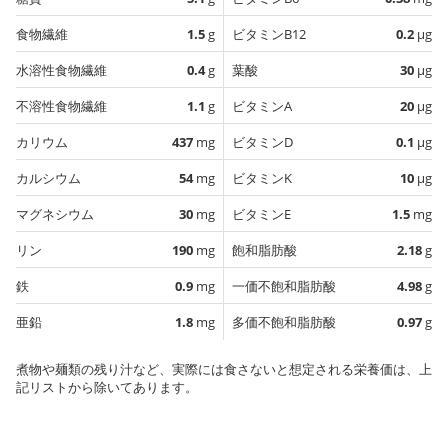
食物繊維
1.5
g
ビタミンB12
0.2
µg
水溶性食物繊維
0.4
g
葉酸
30
µg
不溶性食物繊維
1.1
g
ビタミンA
20
µg
カリウム
437
mg
ビタミンD
0.1
µg
カルシウム
54
mg
ビタミンK
10
µg
マグネシウム
30
mg
ビタミンE
1.5
mg
リン
190
mg
飽和脂肪酸
2.18
g
鉄
0.9
mg
一価不飽和脂肪酸
4.98
g
亜鉛
1.8
mg
多価不飽和脂肪酸
0.97
g
煮物や麺類の残り汁など、実際には食さないと想定される栄養価は、上
記リストから除いてあります。