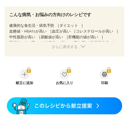
こんな病気・お悩みの方向けのレシピです
健康的な食生活・病気予防
ダイエット
血糖値・HbA1cが高い
血圧が高い
コレステロールが高い
中性脂肪が高い
尿酸値が高い
肝機能の値が高い
腎機能の値が高い
糖尿病（2型）
高血圧
脂質異常症
さらに表示する
高尿酸血症（痛風）
狭心症
心筋梗塞
心臓弁膜症
心不全
胃炎
胃ポリープ
消化性潰瘍（胃・十二指腸潰瘍）
逆流性食道炎
胆石症
慢性膵炎（移行期・寛解期）
痔
慢性便秘症
クローン病（寛解期）
過敏性腸症候群（IBS）
糖尿病性腎症（第３期）
CKD（ステージ１）
CKD（ステージ２）
献立に追加
乳がん（抗がん剤治療中）
お気に入り
印刷
乳がん（ホルモン療法中）
乳がん（放射線治療中）
乳がん治療を終えた方・経過観察中の方など
胃がん（抗がん剤治療中）
胃がん治療を終えた方・経過観察中の方
大腸がん治療を終えた方・経過観察中の方
大腸がん（抗がん剤治療中）
大腸がん（放射線治療中）
飲み込みにくい
食欲がない
消化不良
妊娠中(初期)