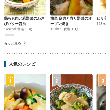
鶏もも肉と彩野菜のわさ
簡単 鶏肉と彩り野菜のオ
ピリ辛
びバター醤油
ーブン焼き
193
kcal
148
kcal
食塩
1.3
g
151
kcal
食塩
1.1
g
もっと見る
人気のレシピ