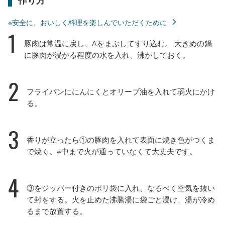
※安全に、おいしく料理を楽しんでいただくために
1
豚肉は常温に戻し、Aをまぶしてすり込む。 大きめの鍋
に豚肉が浸かる程度の水を入れ、沸かしておく。
2
フライパンににんにくとオリーブ油を入れて弱火にかけ
る。
3
香りが立ったら①の豚肉を入れて表面に焼き色がつくま
で焼く。※中まで火が通っていなくて大丈夫です。
4
③をジッパー付きのポリ袋に入れ、なるべく空気を抜い
て封をする。火を止めた沸騰湯に袋ごと浸け、湯が冷め
るまで放置する。