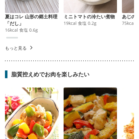
夏はコレ 山形の郷土料理
ミニトマトの冷たい煮物
あじの
「だし」
19
kcal
食塩
0.2
g
75
kcal
16
kcal
食塩
0.6
g
もっと見る
脂質控えめでお肉を楽しみたい