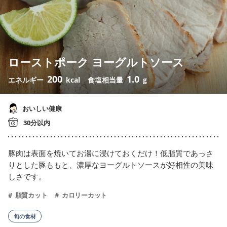
ローストポーク ヨーグルトソース
200
1.0
エネルギー
kcal
食塩相当量
g
おいしい健康
30分以内
豚肉は表面を焼いてお湯に浸けておくだけ！低脂質であっさ
りとした豚ももと、濃厚なヨーグルトソースが好相性の美味
しさです。
脂質カット
カロリーカット
旬の食材