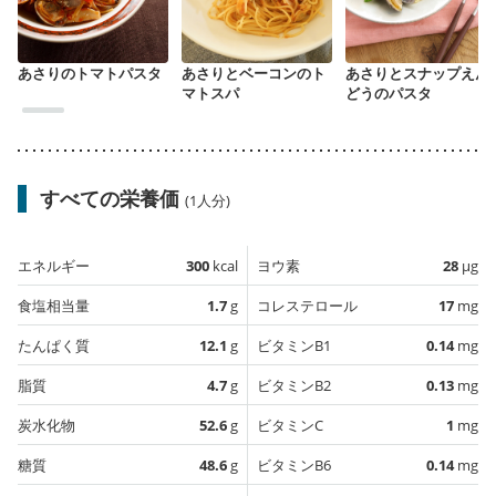
あさりのトマトパスタ
あさりとベーコンのト
あさりとスナップえん
マトスパ
どうのパスタ
すべての栄養価
(1人分)
エネルギー
300
kcal
ヨウ素
28
µg
食塩相当量
1.7
g
コレステロール
17
mg
たんぱく質
12.1
g
ビタミンB1
0.14
mg
脂質
4.7
g
ビタミンB2
0.13
mg
炭水化物
52.6
g
ビタミンC
1
mg
糖質
48.6
g
ビタミンB6
0.14
mg