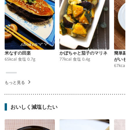
米なすの田楽
かぼちゃと茄子のマリネ
簡単副
65
kcal
食塩
0.7
g
77
kcal
食塩
0.4
g
がいも
67
kcal
もっと見る
おいしく減塩したい