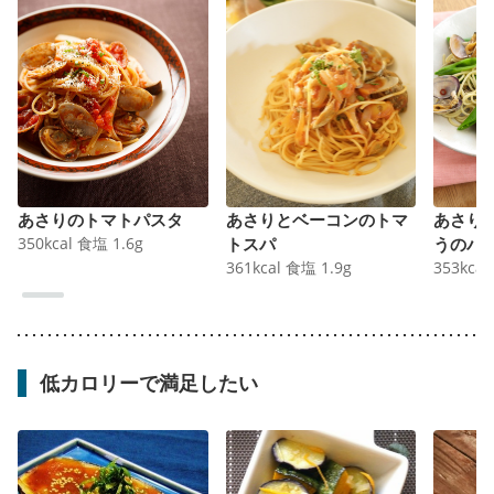
あさりのトマトパスタ
あさりとベーコンのトマ
あさり
350
kcal
食塩
1.6
g
トスパ
うのパ
361
kcal
食塩
1.9
g
353
kcal
低カロリーで満足したい