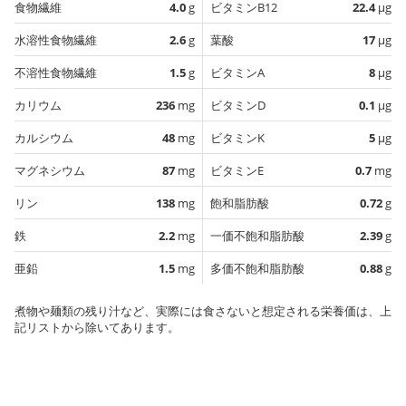
食物繊維
4.0
g
ビタミンB12
22.4
µg
水溶性食物繊維
2.6
g
葉酸
17
µg
不溶性食物繊維
1.5
g
ビタミンA
8
µg
カリウム
236
mg
ビタミンD
0.1
µg
カルシウム
48
mg
ビタミンK
5
µg
マグネシウム
87
mg
ビタミンE
0.7
mg
リン
138
mg
飽和脂肪酸
0.72
g
鉄
2.2
mg
一価不飽和脂肪酸
2.39
g
亜鉛
1.5
mg
多価不飽和脂肪酸
0.88
g
煮物や麺類の残り汁など、実際には食さないと想定される栄養価は、上
記リストから除いてあります。