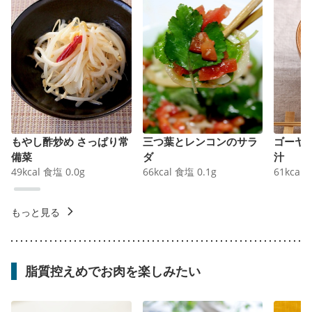
もやし酢炒め さっぱり常
三つ葉とレンコンのサラ
ゴーヤ
備菜
ダ
汁
49
kcal
食塩
0.0
g
66
kcal
食塩
0.1
g
61
kcal
もっと見る
脂質控えめでお肉を楽しみたい