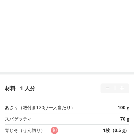
材料
1 人分
あさり（殻付き120g/一人当たり）
100 g
スパゲッティ
70 g
青じそ（せん切り）
1枚（0.5 g）