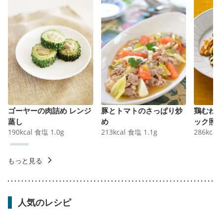
ゴーヤーの肉詰め レンジ
豚とトマトのさっぱり炒
鶏むね
蒸し
め
ック照
190
kcal
食塩
1.0
g
213
kcal
食塩
1.1
g
286
kcal
もっと見る
人気のレシピ