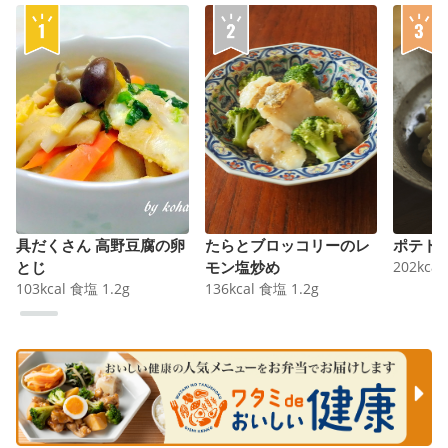
具だくさん 高野豆腐の卵
たらとブロッコリーのレ
ポテト
とじ
モン塩炒め
202
kcal
103
kcal
食塩
1.2
g
136
kcal
食塩
1.2
g