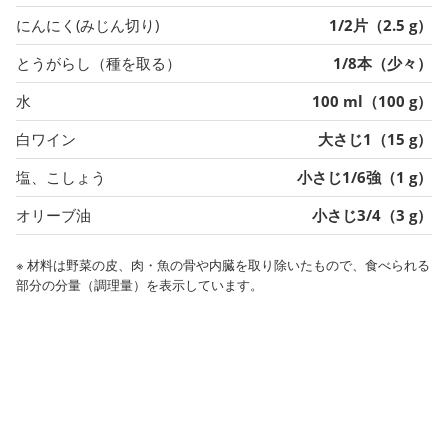
にんにく(みじん切り)
1/2片（2.5 g）
とうがらし（種を取る）
1/8本（少々）
水
100 ml（100 g）
白ワイン
大さじ1（15 g）
塩、こしょう
小さじ1/6強（1 g）
オリーブ油
小さじ3/4（3 g）
※ 材料は野菜の皮、肉・魚の骨や内臓を取り除いたもので、食べられる
部分の分量（調理量）を表示しています。