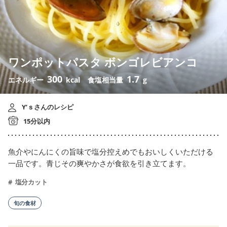
ワンポットパスタ ボンゴレビアンコ
300
1.7
エネルギー
kcal
食塩相当量
g
Y’ｓさんのレシピ
15分以内
魚介やにんにくの旨味で塩分控えめでもおいしくいただける
一品です。青じその爽やかさが食欲を引き立てます。
塩分カット
旬の食材