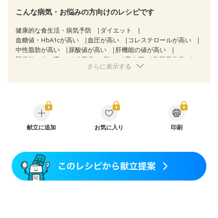
こんな病気・お悩みの方向けのレシピです
健康的な食生活・病気予防
ダイエット
血糖値・HbA1cが高い
血圧が高い
コレステロールが高い
中性脂肪が高い
尿酸値が高い
肝機能の値が高い
腎機能の値が高い
糖尿病（2型）
高血圧
脂質異常症
さらに表示する
高尿酸血症（痛風）
狭心症
心筋梗塞
心臓弁膜症
心不全
胃ポリープ
逆流性食道炎
胆石症
慢性膵炎（移行期・寛解期）
非アルコール性脂肪肝
過敏性腸症候群（IBS）
睡眠時無呼吸症候群
糖尿病性腎症（第１期）
糖尿病性腎症（第２期）
糖尿病性腎症（第３期）
CKD（ステージ１）
CKD（ステージ２）
献立に追加
CKD（ステージ３a）
お気に入り
印刷
乳がん（抗がん剤治療中）
乳がん（ホルモン療法中）
乳がん（放射線治療中）
乳がん治療を終えた方・経過観察中の方など
産後（ミルク）
骨折
骨粗しょう症
関節リウマチ
乾癬
貧血対策
ニキビ・肌荒れ
妊活中
更年期