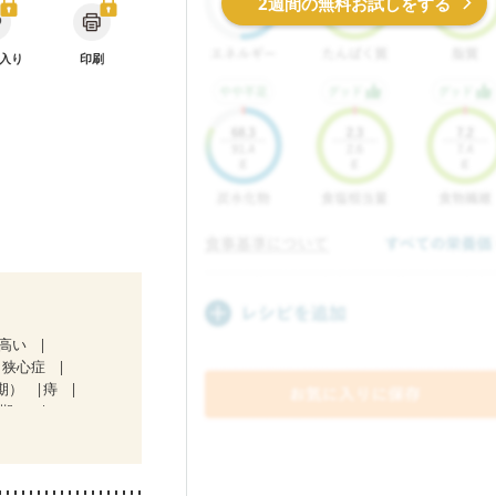
2週間の無料お試しをする
入り
印刷
が高い
狭心症
期）
痔
３期）
ど