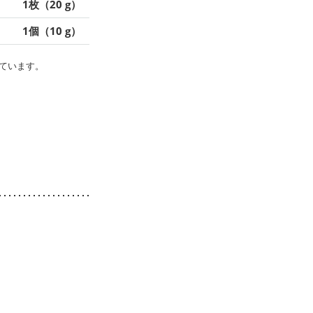
1枚（20 g）
1個（10 g）
ています。