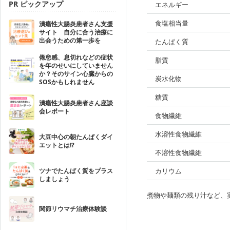
PR ピックアップ
エネルギー
食塩相当量
潰瘍性大腸炎患者さん支援
サイト 自分に合う治療に
出会うための第一歩を
たんぱく質
倦怠感、息切れなどの症状
脂質
を年のせいにしていません
か？そのサイン心臓からの
炭水化物
SOSかもしれません
糖質
潰瘍性大腸炎患者さん座談
会レポート
食物繊維
水溶性食物繊維
大豆中心の朝たんぱくダイ
エットとは!?
不溶性食物繊維
ツナでたんぱく質をプラス
カリウム
しましょう
煮物や麺類の残り汁など、
関節リウマチ治療体験談