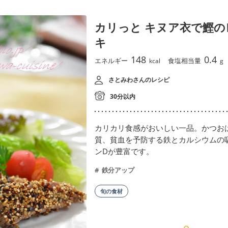
カリっと キヌア衣で鰹の
キ
148
0.4
エネルギー
食塩相当量
kcal
g
さとみわさんのレシピ
30分以内
カリカリ食感がおいしい一品。かつお
質、貧血を予防する鉄とカルシウムの
ンDが豊富です。
鉄分アップ
旬の食材