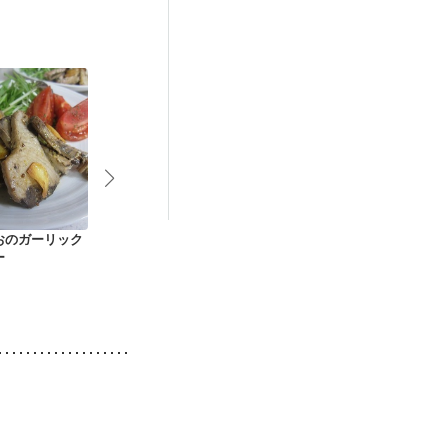
おのガーリック
かつおとトマトの香
かつおのたたき サラ
かつおのピリ
ー
味ぽん酢あえ
ダ仕立て
ネ