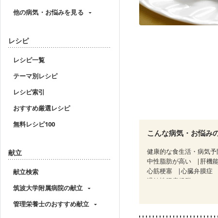
他の病気・お悩みを見る
レシピ
レシピ一覧
テーマ別レシピ
レシピ索引
おすすめ厳選レシピ
無料レシピ100
こんな病気・お悩み
健康的な食生活・病気予
献立
中性脂肪が高い
肝機
心筋梗塞
心臓弁膜症
献立検索
過敏性腸症候群（IBS）
筑波大学附属病院の献立
CKD（ステージ１）
C
乳がん（ホルモン療法中
管理栄養士のおすすめ献立
産後（母乳）
産後（