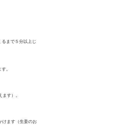
。
くるまで５分以上じ
ます。
えます）。
かけます（生姜のお