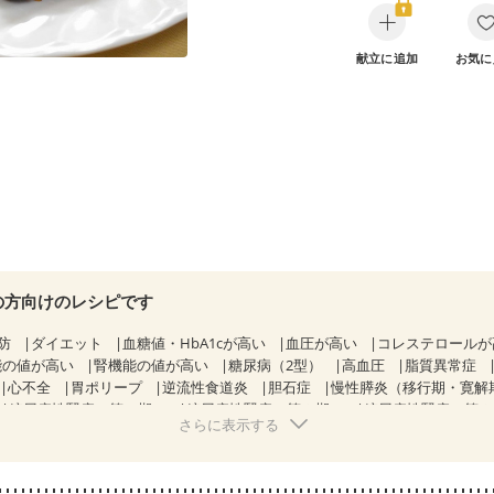
献立に追加
お気に
の方向けのレシピです
防
ダイエット
血糖値・HbA1cが高い
血圧が高い
コレステロール
能の値が高い
腎機能の値が高い
糖尿病（2型）
高血圧
脂質異常症
心不全
胃ポリープ
逆流性食道炎
胆石症
慢性膵炎（移行期・寛解
糖尿病性腎症（第１期）
糖尿病性腎症（第２期）
糖尿病性腎症（第
さらに表示する
KD（ステージ２）
CKD（ステージ３a）
乳がん（抗がん剤治療中）
）
乳がん（放射線治療中）
乳がん治療を終えた方・経過観察中の方な
混合栄養）
産後（ミルク）
骨折
関節リウマチ
乾癬