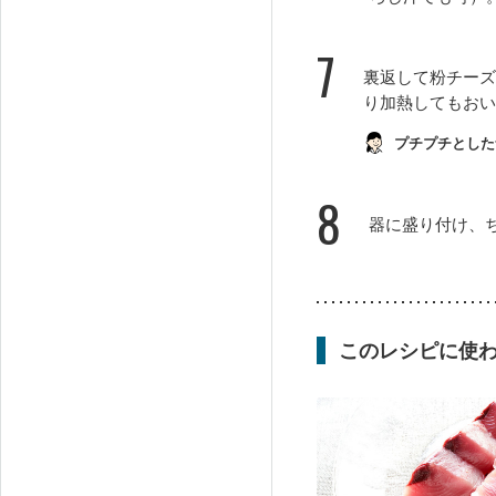
7
裏返して粉チーズ
り加熱してもおい
プチプチとした
8
器に盛り付け、
このレシピに使