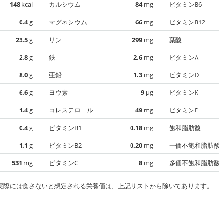
148
kcal
カルシウム
84
mg
ビタミンB6
0.4
g
マグネシウム
66
mg
ビタミンB12
23.5
g
リン
299
mg
葉酸
2.8
g
鉄
2.6
mg
ビタミンA
8.0
g
亜鉛
1.3
mg
ビタミンD
6.6
g
ヨウ素
9
µg
ビタミンK
1.4
g
コレステロール
49
mg
ビタミンE
0.4
g
ビタミンB1
0.18
mg
飽和脂肪酸
1.1
g
ビタミンB2
0.20
mg
一価不飽和脂肪
531
mg
ビタミンC
8
mg
多価不飽和脂肪
実際には食さないと想定される栄養価は、上記リストから除いてあります。