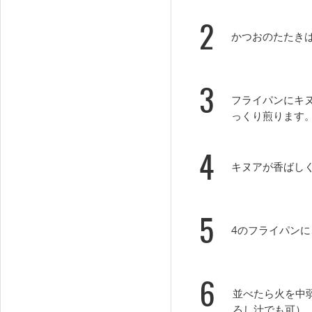
2
かつおのたたき
3
フライパンにキ
っくり煎ります
4
キヌアが香ばし
5
4のフライパン
6
並べたら火を中
ろし汁でも可）