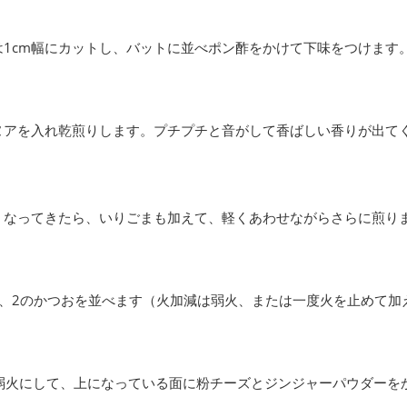
は1cm幅にカットし、バットに並べポン酢をかけて下味をつけます
ヌアを入れ乾煎りします。プチプチと音がして香ばしい香りが出て
。
くなってきたら、いりごまも加えて、軽くあわせながらさらに煎り
に、2のかつおを並べます（火加減は弱火、または一度火を止めて加
弱火にして、上になっている面に粉チーズとジンジャーパウダーを
。