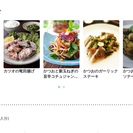
た体作り）
貧血対策
ニキビ・肌荒れ
妊活中
更年期
ピ
カツオの竜田揚げ
かつおと新玉ねぎの
かつおのガーリック
かつ
旨辛コチュジャンあ
ステーキ
ソテ
え
1人分)