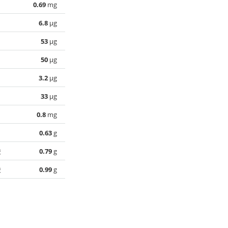
0.69
mg
6.8
µg
53
µg
50
µg
3.2
µg
33
µg
0.8
mg
0.63
g
酸
0.79
g
酸
0.99
g