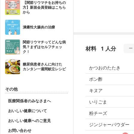
【関節リウマチをお持ちの
方】新規会員登録はこちら
から
潰瘍性大腸炎の治療
関節リウマチってどんな病
気？まずはセルフチェッ
材料
1 人分
ク！
糖尿病患者さんに向けた
かつおのたたき
カンタン一週間献立レシピ
ポン酢
その他
キヌア
医療関係者のみなさまへ
いりごま
おいしい健康について
粉チーズ
おいしい健康へのご意見
ジンジャーパウダー
お問い合わせ