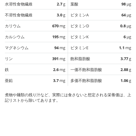
水溶性食物繊維
2.7
g
葉酸
98
µg
不溶性食物繊維
3.0
g
ビタミンA
64
µg
カリウム
670
mg
ビタミンD
0.8
µg
カルシウム
195
mg
ビタミンK
6
µg
マグネシウム
94
mg
ビタミンE
1.1
mg
リン
391
mg
飽和脂肪酸
3.77
g
鉄
2.6
mg
一価不飽和脂肪酸
2.88
g
亜鉛
3.7
mg
多価不飽和脂肪酸
1.06
g
煮物や麺類の残り汁など、実際には食さないと想定される栄養価は、上
記リストから除いてあります。