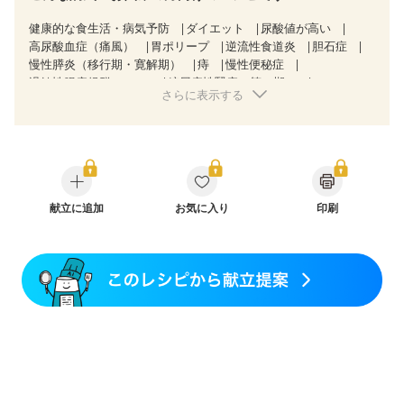
健康的な食生活・病気予防
ダイエット
尿酸値が高い
高尿酸血症（痛風）
胃ポリープ
逆流性食道炎
胆石症
慢性膵炎（移行期・寛解期）
痔
慢性便秘症
過敏性腸症候群（IBS）
糖尿病性腎症（第１期）
さらに表示する
糖尿病性腎症（第２期）
乳がん（抗がん剤治療中）
乳がん（ホルモン療法中）
乳がん（放射線治療中）
乳がん治療を終えた方・経過観察中の方など
産後（母乳）
産後（混合栄養）
産後（ミルク）
骨折
関節リウマチ
乾癬
フレイル（年齢に合わせた体作り）
貧血対策
ニキビ・肌荒れ
妊活中
更年期
献立に追加
お気に入り
印刷