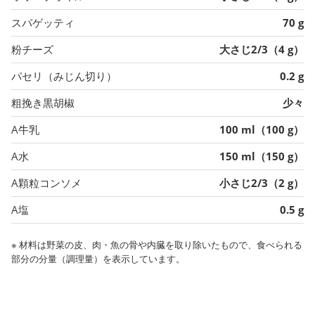
スパゲッティ
70 g
粉チーズ
大さじ2/3（4 g）
パセリ（みじん切り）
0.2 g
粗挽き黒胡椒
少々
A牛乳
100 ml（100 g）
A水
150 ml（150 g）
A顆粒コンソメ
小さじ2/3（2 g）
A塩
0.5 g
※ 材料は野菜の皮、肉・魚の骨や内臓を取り除いたもので、食べられる
部分の分量（調理量）を表示しています。