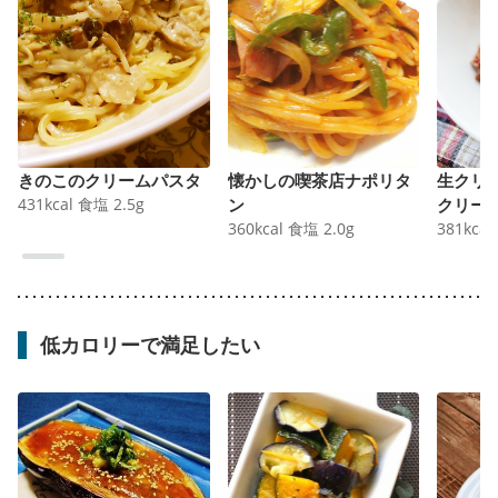
きのこのクリームパスタ
懐かしの喫茶店ナポリタ
生クリ
431
kcal
食塩
2.5
g
ン
クリー
360
kcal
食塩
2.0
g
381
kcal
低カロリーで満足したい