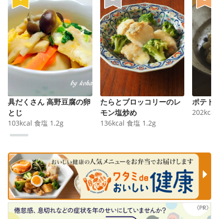
具だくさん 高野豆腐の卵
たらとブロッコリーのレ
ポテト
とじ
モン塩炒め
202
kcal
103
kcal
食塩
1.2
g
136
kcal
食塩
1.2
g