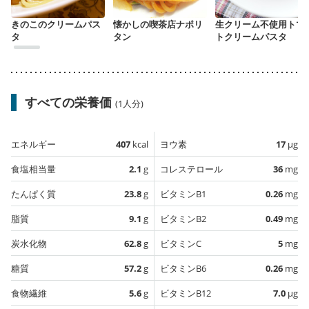
きのこのクリームパス
懐かしの喫茶店ナポリ
生クリーム不使用トマ
タ
タン
トクリームパスタ
すべての栄養価
(1人分)
エネルギー
407
kcal
ヨウ素
17
µg
食塩相当量
2.1
g
コレステロール
36
mg
たんぱく質
23.8
g
ビタミンB1
0.26
mg
脂質
9.1
g
ビタミンB2
0.49
mg
炭水化物
62.8
g
ビタミンC
5
mg
糖質
57.2
g
ビタミンB6
0.26
mg
食物繊維
5.6
g
ビタミンB12
7.0
µg