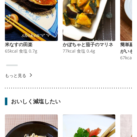
米なすの田楽
かぼちゃと茄子のマリネ
簡単副
65
kcal
食塩
0.7
g
77
kcal
食塩
0.4
g
がいも
67
kcal
もっと見る
おいしく減塩したい