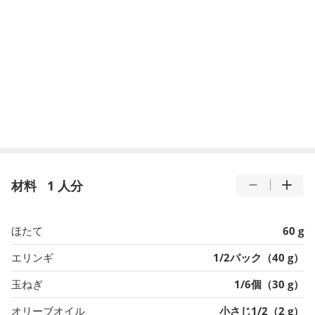
材料
1 人分
ほたて
60 g
エリンギ
1/2パック（40 g）
玉ねぎ
1/6個（30 g）
オリーブオイル
小さじ1/2（2 g）