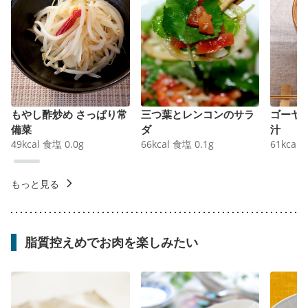
もやし酢炒め さっぱり常
三つ葉とレンコンのサラ
ゴーヤ
備菜
ダ
汁
49
kcal
食塩
0.0
g
66
kcal
食塩
0.1
g
61
kcal
もっと見る
脂質控えめでお肉を楽しみたい