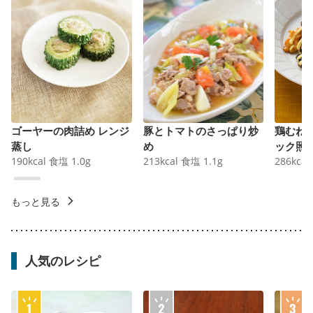
ゴーヤーの肉詰め レンジ
豚とトマトのさっぱり炒
鶏むね
蒸し
め
ック照
190
kcal
食塩
1.0
g
213
kcal
食塩
1.1
g
286
kcal
もっと見る
人気のレシピ