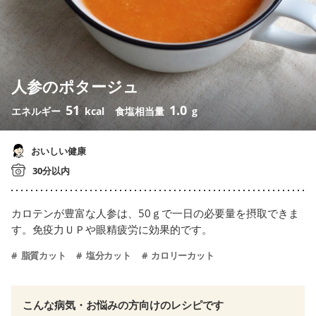
人参のポタージュ
51
1.0
エネルギー
kcal
食塩相当量
g
おいしい健康
30分以内
カロテンが豊富な人参は、50ｇで一日の必要量を摂取できま
す。免疫力ＵＰや眼精疲労に効果的です。
脂質カット
塩分カット
カロリーカット
こんな病気・お悩みの方向けのレシピです