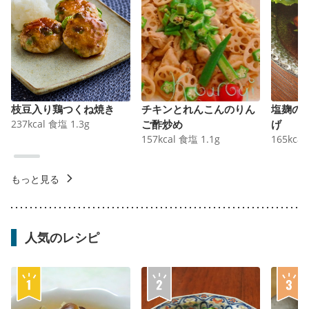
枝豆入り鶏つくね焼き
チキンとれんこんのりん
塩麹の
237
kcal
食塩
1.3
g
ご酢炒め
げ
157
kcal
食塩
1.1
g
165
kcal
もっと見る
人気のレシピ