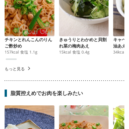
チキンとれんこんのりん
きゅうりとわかめと貝割
キャベ
ご酢炒め
れ菜の梅肉あえ
油あえ
157
kcal
食塩
1.1
g
15
kcal
食塩
0.4
g
34
kcal
もっと見る
脂質控えめでお肉を楽しみたい