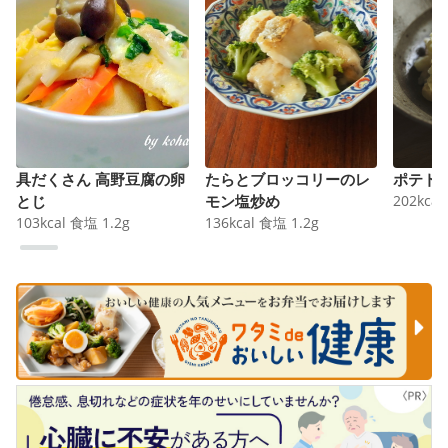
具だくさん 高野豆腐の卵
たらとブロッコリーのレ
ポテト
とじ
モン塩炒め
202
kcal
103
kcal
食塩
1.2
g
136
kcal
食塩
1.2
g