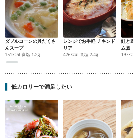
ダブルコーンの具だくさ
レンジでお手軽 チキンド
鮭と野
んスープ
リア
ム煮
151
kcal
食塩
1.2
g
426
kcal
食塩
2.4
g
197
kcal
低カロリーで満足したい