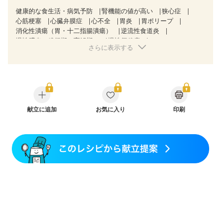
健康的な食生活・病気予防
腎機能の値が高い
狭心症
心筋梗塞
心臓弁膜症
心不全
胃炎
胃ポリープ
消化性潰瘍（胃・十二指腸潰瘍）
逆流性食道炎
慢性膵炎（移行期・寛解期）
慢性便秘症
さらに表示する
クローン病（寛解期）
過敏性腸症候群（IBS）
CKD（ステージ１）
CKD（ステージ２）
CKD（ステージ３a）
乳がん（放射線治療中）
胃がん（抗がん剤治療中）
胃がん治療を終えた方・経過観察中の方
大腸がん治療を終えた方・経過観察中の方
大腸がん（抗がん剤治療中）
献立に追加
お気に入り
大腸がん（放射線治療中）
印刷
飲み込みにくい
味の感じ方が変わった
食欲がない
消化不良
産後（ミルク）
骨折
骨粗しょう症
関節リウマチ
フレイル（年齢に合わせた体作り）
更年期