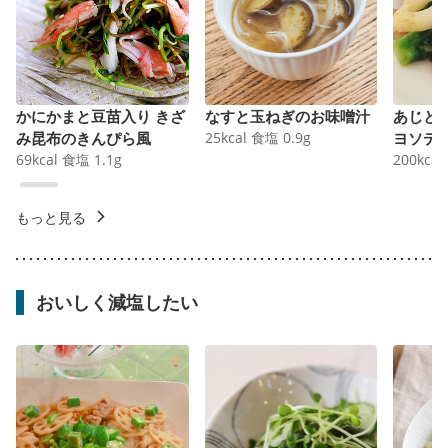
かにかまと豆苗入り きざ
なすと玉ねぎのお味噌汁
あじと
み昆布のきんぴら風
25
kcal
食塩
0.9
g
ヨソテ
69
kcal
食塩
1.1
g
200
kcal
もっと見る
おいしく減塩したい