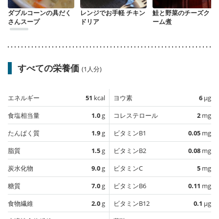
ダブルコーンの具だく
レンジでお手軽 チキン
鮭と野菜のチーズクリ
さんスープ
ドリア
ーム煮
すべての栄養価
(1人分)
エネルギー
51
kcal
ヨウ素
6
µg
食塩相当量
1.0
g
コレステロール
2
mg
たんぱく質
1.9
g
ビタミンB1
0.05
mg
脂質
1.5
g
ビタミンB2
0.08
mg
炭水化物
9.0
g
ビタミンC
5
mg
糖質
7.0
g
ビタミンB6
0.11
mg
食物繊維
2.0
g
ビタミンB12
0.1
µg