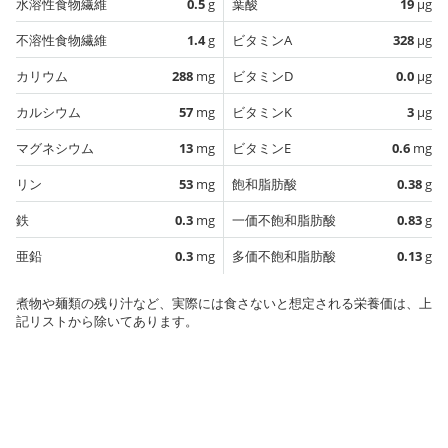
水溶性食物繊維
0.5
g
葉酸
19
µg
不溶性食物繊維
1.4
g
ビタミンA
328
µg
カリウム
288
mg
ビタミンD
0.0
µg
カルシウム
57
mg
ビタミンK
3
µg
マグネシウム
13
mg
ビタミンE
0.6
mg
リン
53
mg
飽和脂肪酸
0.38
g
鉄
0.3
mg
一価不飽和脂肪酸
0.83
g
亜鉛
0.3
mg
多価不飽和脂肪酸
0.13
g
煮物や麺類の残り汁など、実際には食さないと想定される栄養価は、上
記リストから除いてあります。