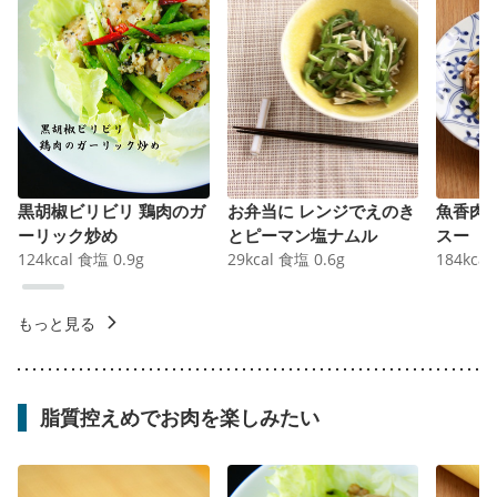
黒胡椒ビリビリ 鶏肉のガ
お弁当に レンジでえのき
魚香肉
ーリック炒め
とピーマン塩ナムル
スー
124
kcal
食塩
0.9
g
29
kcal
食塩
0.6
g
184
kcal
もっと見る
脂質控えめでお肉を楽しみたい