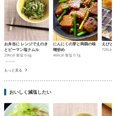
お弁当に レンジでえのき
にんにくの芽と蒟蒻の味
えびと
とピーマン塩ナムル
噌炒め
72
kcal
29
kcal
食塩
0.6
g
46
kcal
食塩
0.7
g
もっと見る
おいしく減塩したい