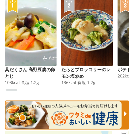
具だくさん 高野豆腐の卵
たらとブロッコリーのレ
ポテト
とじ
モン塩炒め
202
kcal
103
kcal
食塩
1.2
g
136
kcal
食塩
1.2
g