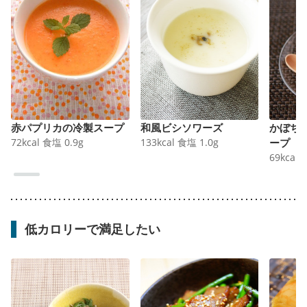
赤パプリカの冷製スープ
和風ビシソワーズ
かぼち
72
kcal
食塩
0.9
g
133
kcal
食塩
1.0
g
ープ
69
kcal
低カロリーで満足したい