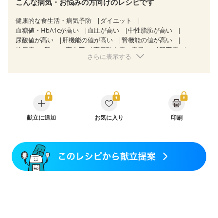
こんな病気・お悩みの方向けのレシピです
健康的な食生活・病気予防
ダイエット
血糖値・HbA1cが高い
血圧が高い
中性脂肪が高い
尿酸値が高い
肝機能の値が高い
腎機能の値が高い
糖尿病（2型）
高血圧
高尿酸血症（痛風）
胆石症
さらに表示する
非アルコール性脂肪肝
慢性便秘症
過敏性腸症候群（IBS）
睡眠時無呼吸症候群
糖尿病性腎症（第１期）
糖尿病性腎症（第２期）
CKD（ステージ１）
CKD（ステージ２）
CKD（ステージ３a）
乳がん（抗がん剤治療中）
乳がん（ホルモン療法中）
乳がん（放射線治療中）
乳がん治療を終えた方・経過観察中の方など
献立に追加
お気に入り
食欲がない
印刷
産後（ミルク）
骨折
関節リウマチ
乾癬
フレイル（年齢に合わせた体作り）
貧血対策
ニキビ・肌荒れ
妊活中
更年期