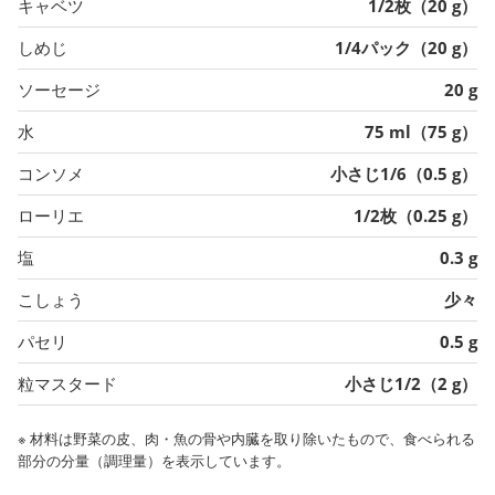
キャベツ
1/2枚（20 g）
しめじ
1/4パック（20 g）
ソーセージ
20 g
水
75 ml（75 g）
コンソメ
小さじ1/6（0.5 g）
ローリエ
1/2枚（0.25 g）
塩
0.3 g
こしょう
少々
パセリ
0.5 g
粒マスタード
小さじ1/2（2 g）
※ 材料は野菜の皮、肉・魚の骨や内臓を取り除いたもので、食べられる
部分の分量（調理量）を表示しています。