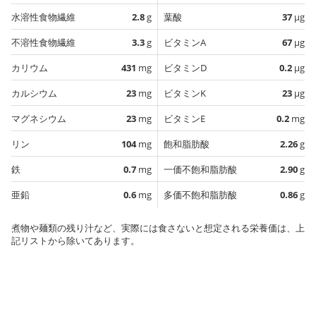
水溶性食物繊維
2.8
g
葉酸
37
µg
不溶性食物繊維
3.3
g
ビタミンA
67
µg
カリウム
431
mg
ビタミンD
0.2
µg
カルシウム
23
mg
ビタミンK
23
µg
マグネシウム
23
mg
ビタミンE
0.2
mg
リン
104
mg
飽和脂肪酸
2.26
g
鉄
0.7
mg
一価不飽和脂肪酸
2.90
g
亜鉛
0.6
mg
多価不飽和脂肪酸
0.86
g
煮物や麺類の残り汁など、実際には食さないと想定される栄養価は、上
記リストから除いてあります。