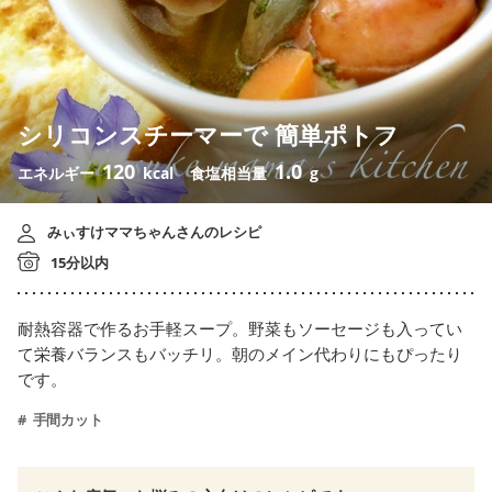
シリコンスチーマーで 簡単ポトフ
120
1.0
エネルギー
kcal
食塩相当量
g
みぃすけママちゃんさんのレシピ
15分以内
耐熱容器で作るお手軽スープ。野菜もソーセージも入ってい
て栄養バランスもバッチリ。朝のメイン代わりにもぴったり
です。
手間カット