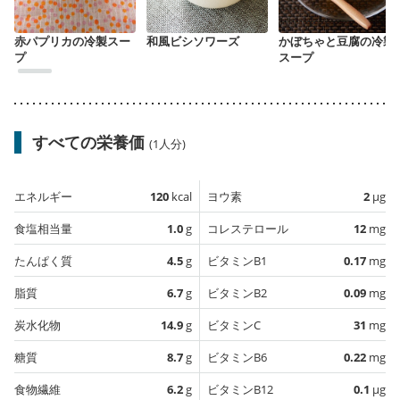
赤パプリカの冷製スー
和風ビシソワーズ
かぼちゃと豆腐の冷製
プ
スープ
すべての栄養価
(1人分)
エネルギー
120
kcal
ヨウ素
2
µg
食塩相当量
1.0
g
コレステロール
12
mg
たんぱく質
4.5
g
ビタミンB1
0.17
mg
脂質
6.7
g
ビタミンB2
0.09
mg
炭水化物
14.9
g
ビタミンC
31
mg
糖質
8.7
g
ビタミンB6
0.22
mg
食物繊維
6.2
g
ビタミンB12
0.1
µg