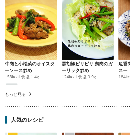
牛肉と小松菜のオイスタ
黒胡椒ビリビリ 鶏肉のガ
魚香肉
ーソース炒め
ーリック炒め
スー
153
kcal
食塩
1.4
g
124
kcal
食塩
0.9
g
184
kcal
もっと見る
人気のレシピ