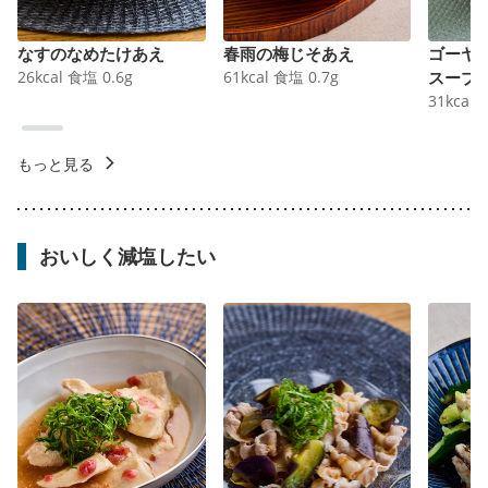
なすのなめたけあえ
春雨の梅じそあえ
ゴーヤ
26
kcal
食塩
0.6
g
61
kcal
食塩
0.7
g
スープ
31
kcal
もっと見る
おいしく減塩したい