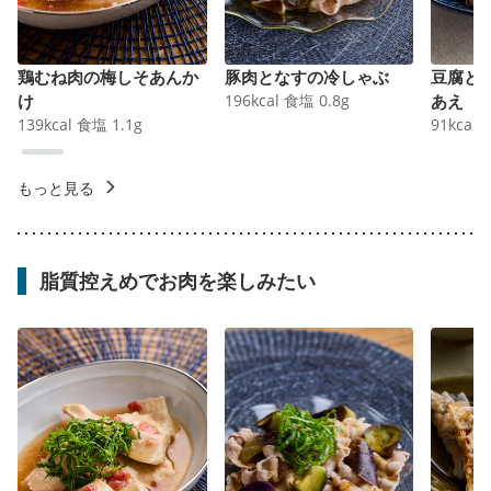
鶏むね肉の梅しそあんか
豚肉となすの冷しゃぶ
豆腐と
け
196
kcal
食塩
0.8
g
あえ
139
kcal
食塩
1.1
g
91
kcal
もっと見る
脂質控えめでお肉を楽しみたい