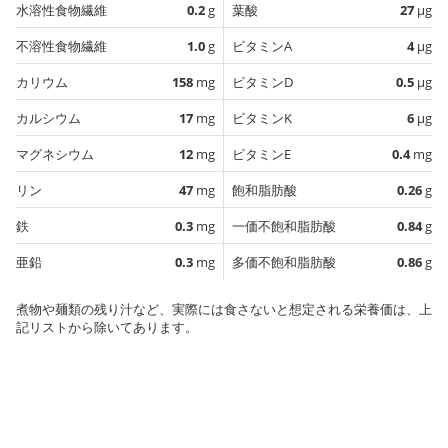
水溶性食物繊維
0.2
g
葉酸
27
µg
不溶性食物繊維
1.0
g
ビタミンA
4
µg
カリウム
158
mg
ビタミンD
0.5
µg
カルシウム
17
mg
ビタミンK
6
µg
マグネシウム
12
mg
ビタミンE
0.4
mg
リン
47
mg
飽和脂肪酸
0.26
g
鉄
0.3
mg
一価不飽和脂肪酸
0.84
g
亜鉛
0.3
mg
多価不飽和脂肪酸
0.86
g
煮物や麺類の残り汁など、実際には食さないと想定される栄養価は、上
記リストから除いてあります。