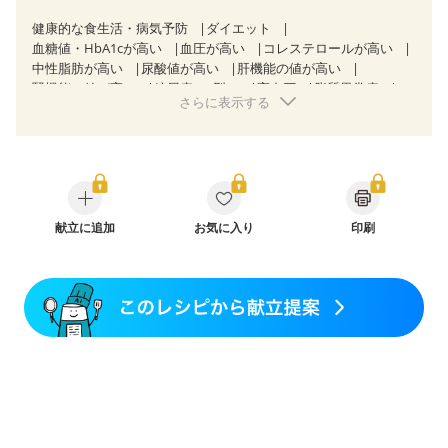
健康的な食生活・病気予防
ダイエット
血糖値・HbA1cが高い
血圧が高い
コレステロールが高い
中性脂肪が高い
尿酸値が高い
肝機能の値が高い
腎機能の値が高い
糖尿病（2型）
高血圧
脂質異常症
さらに表示する
高尿酸血症（痛風）
狭心症
心筋梗塞
心臓弁膜症
心不全
胃ポリープ
逆流性食道炎
胆石症
慢性膵炎（移行期・寛解期）
慢性便秘症
過敏性腸症候群（IBS）
糖尿病性腎症（第１期）
糖尿病性腎症（第２期）
CKD（ステージ１）
CKD（ステージ２）
CKD（ステージ３a）
乳がん（抗がん剤治療中）
献立に追加
お気に入り
乳がん（ホルモン療法中）
印刷
乳がん（放射線治療中）
乳がん治療を終えた方・経過観察中の方など
食欲がない
産後（ミルク）
骨折
骨粗しょう症
関節リウマチ
フレイル（年齢に合わせた体作り）
低栄養予防
貧血対策
ニキビ・肌荒れ
妊活中
更年期