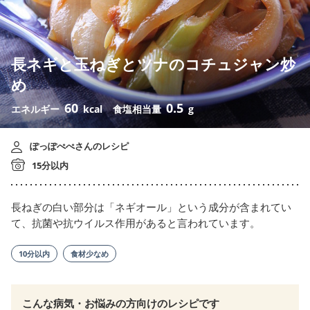
長ネギと玉ねぎとツナのコチュジャン炒
め
60
0.5
エネルギー
kcal
食塩相当量
g
ぽっぽぺぺさんのレシピ
15分以内
長ねぎの白い部分は「ネギオール」という成分が含まれてい
て、抗菌や抗ウイルス作用があると言われています。
10分以内
食材少なめ
こんな病気・お悩みの方向けのレシピです