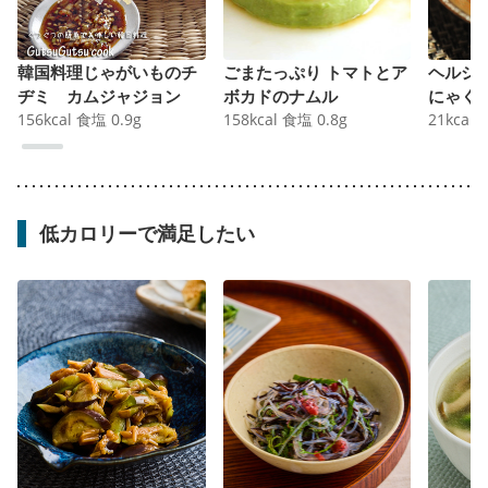
韓国料理じゃがいものチ
ごまたっぷり トマトとア
ヘルシー
ヂミ カムジャジョン
ボカドのナムル
にゃく
156
kcal
食塩
0.9
g
158
kcal
食塩
0.8
g
21
kcal
低カロリーで満足したい