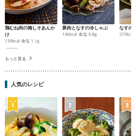
鶏むね肉の梅しそあんか
豚肉となすの冷しゃぶ
なすの
け
196
kcal
食塩
0.8
g
273
kcal
139
kcal
食塩
1.1
g
もっと見る
人気のレシピ