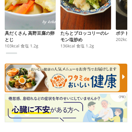
具だくさん 高野豆腐の卵
たらとブロッコリーのレ
ポテト
とじ
モン塩炒め
202
kcal
103
kcal
食塩
1.2
g
136
kcal
食塩
1.2
g