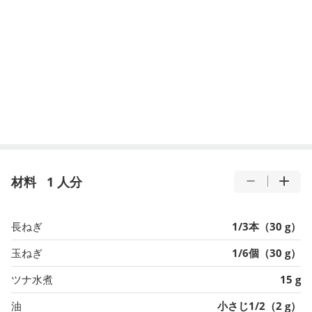
材料
1 人分
長ねぎ
1/3本（30 g）
玉ねぎ
1/6個（30 g）
ツナ水煮
15 g
油
小さじ1/2（2 g）