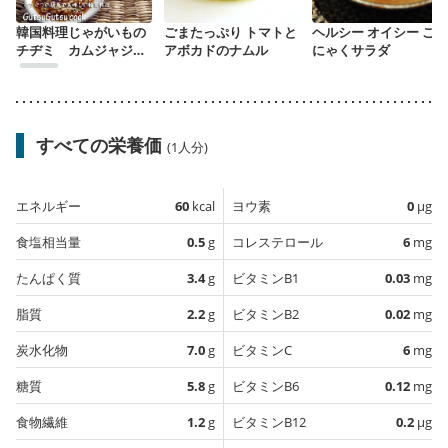
韓国料理じゃがいもの
ごまたっぷり トマトと
ヘルシー オイシー こん
チヂミ カムジャジョ
アボカドのナムル
にゃくサラダ
ン
すべての栄養価
(1人分)
エネルギー
60
kcal
ヨウ素
0
µg
食塩相当量
0.5
g
コレステロール
6
mg
たんぱく質
3.4
g
ビタミンB1
0.03
mg
脂質
2.2
g
ビタミンB2
0.02
mg
炭水化物
7.0
g
ビタミンC
6
mg
糖質
5.8
g
ビタミンB6
0.12
mg
食物繊維
1.2
g
ビタミンB12
0.2
µg