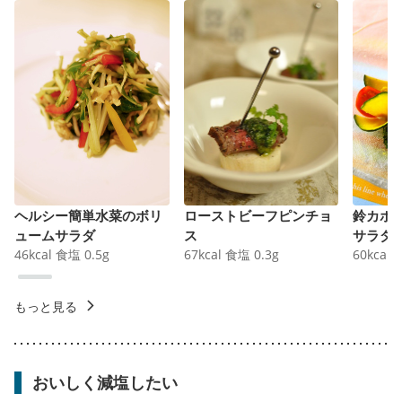
ヘルシー簡単水菜のボリ
ローストビーフピンチョ
鈴カボ
ュームサラダ
ス
サラダ
46
kcal
食塩
0.5
g
67
kcal
食塩
0.3
g
60
kcal
もっと見る
おいしく減塩したい