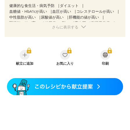
健康的な食生活・病気予防
ダイエット
血糖値・HbA1cが高い
血圧が高い
コレステロールが高い
中性脂肪が高い
尿酸値が高い
肝機能の値が高い
腎機能の値が高い
糖尿病（2型）
高血圧
脂質異常症
さらに表示する
高尿酸血症（痛風）
狭心症
心筋梗塞
心臓弁膜症
心不全
胆石症
非アルコール性脂肪肝
痔
慢性便秘症
過敏性腸症候群（IBS）
睡眠時無呼吸症候群
糖尿病性腎症（第１期）
糖尿病性腎症（第２期）
糖尿病性腎症（第３期）
CKD（ステージ１）
CKD（ステージ２）
CKD（ステージ３a）
CKD（ステージ３b）
献立に追加
透析
お気に入り
乳がん（抗がん剤治療中）
印刷
乳がん（ホルモン療法中）
乳がん（放射線治療中）
乳がん治療を終えた方・経過観察中の方など
飲み込みにくい
食欲がない
妊娠中(初期)
妊婦健診・体重増加が気になる（初期）
妊婦健診・血圧が気になる（初期）
妊婦健診・血糖値が気になる（初期）
妊娠高血圧(中期)
妊娠糖尿病(初期)
産後（母乳）
産後（混合栄養）
産後（ミルク）
骨折
骨粗しょう症
関節リウマチ
乾癬
低栄養予防
貧血対策
ニキビ・肌荒れ
妊活中
更年期