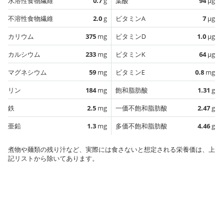
水溶性食物繊維
0.7
g
葉酸
94
µg
不溶性食物繊維
2.0
g
ビタミンA
7
µg
カリウム
375
mg
ビタミンD
1.0
µg
カルシウム
233
mg
ビタミンK
64
µg
マグネシウム
59
mg
ビタミンE
0.8
mg
リン
184
mg
飽和脂肪酸
1.31
g
鉄
2.5
mg
一価不飽和脂肪酸
2.47
g
亜鉛
1.3
mg
多価不飽和脂肪酸
4.46
g
煮物や麺類の残り汁など、実際には食さないと想定される栄養価は、上
記リストから除いてあります。