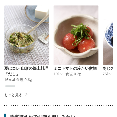
夏はコレ 山形の郷土料理
ミニトマトの冷たい煮物
あじの
「だし」
19
kcal
食塩
0.2
g
75
kcal
16
kcal
食塩
0.6
g
もっと見る
脂質控えめでお肉を楽しみたい