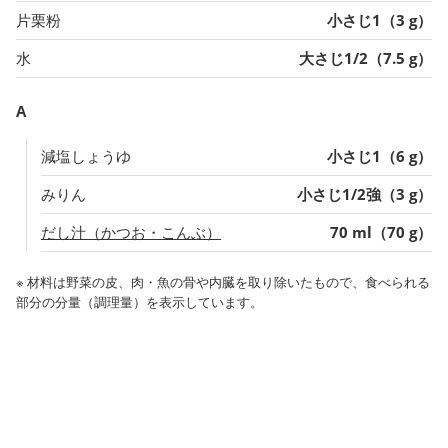
片栗粉
小さじ1（3 g）
水
大さじ1/2（7.5 g）
A
減塩しょうゆ
小さじ1（6 g）
みりん
小さじ1/2強（3 g）
だし汁（かつお・こんぶ）
70 ml（70 g）
※ 材料は野菜の皮、肉・魚の骨や内臓を取り除いたもので、食べられる
部分の分量（調理量）を表示しています。