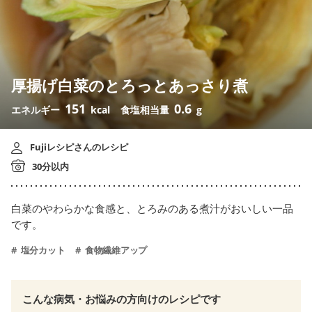
厚揚げ白菜のとろっとあっさり煮
151
0.6
エネルギー
kcal
食塩相当量
g
Fujiレシピさんのレシピ
30分以内
白菜のやわらかな食感と、とろみのある煮汁がおいしい一品
です。
塩分カット
食物繊維アップ
こんな病気・お悩みの方向けのレシピです