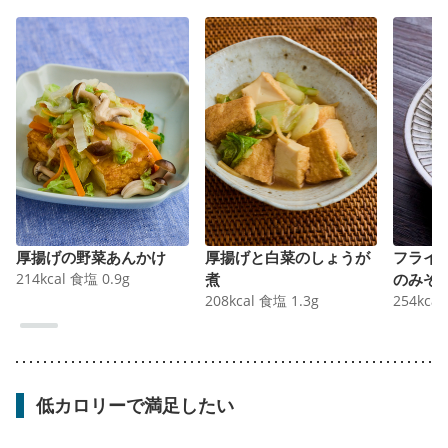
厚揚げの野菜あんかけ
厚揚げと白菜のしょうが
フライ
214
kcal
食塩
0.9
g
煮
のみぞ
208
kcal
食塩
1.3
g
254
kcal
低カロリーで満足したい