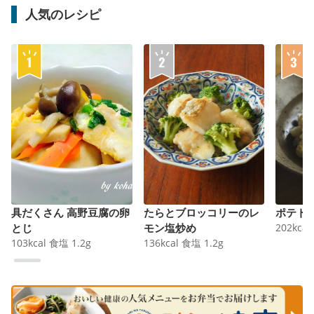
人気のレシピ
具だくさん 高野豆腐の卵
たらとブロッコリーのレ
ポテト
とじ
モン塩炒め
202
kcal
103
kcal
食塩
1.2
g
136
kcal
食塩
1.2
g