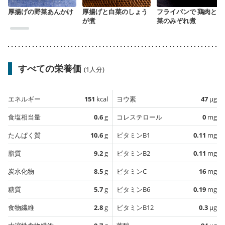
厚揚げの野菜あんかけ
厚揚げと白菜のしょう
フライパンで 鶏肉と白
が煮
菜のみぞれ煮
すべての栄養価
(1人分)
エネルギー
151
kcal
ヨウ素
47
µg
食塩相当量
0.6
g
コレステロール
0
mg
たんぱく質
10.6
g
ビタミンB1
0.11
mg
脂質
9.2
g
ビタミンB2
0.11
mg
炭水化物
8.5
g
ビタミンC
16
mg
糖質
5.7
g
ビタミンB6
0.19
mg
食物繊維
2.8
g
ビタミンB12
0.3
µg