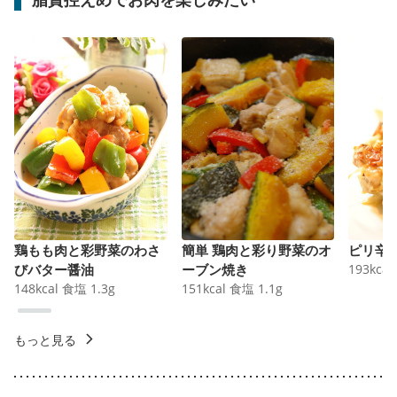
鶏もも肉と彩野菜のわさ
簡単 鶏肉と彩り野菜のオ
ピリ辛
びバター醤油
ーブン焼き
193
kcal
148
kcal
食塩
1.3
g
151
kcal
食塩
1.1
g
もっと見る