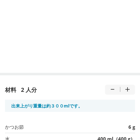
材料
2 人分
出来上がり重量は約３００mlです。
かつお節
6 g
水
400 ml（400 g）