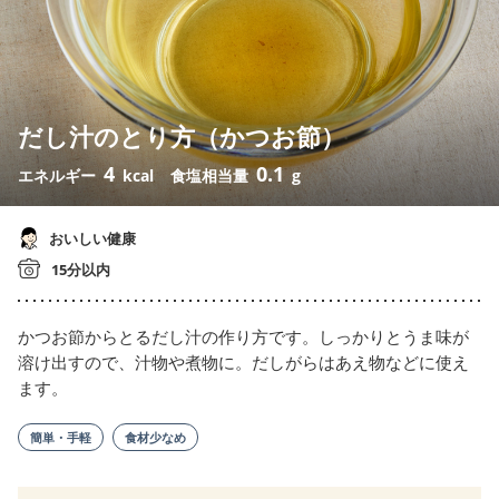
だし汁のとり方（かつお節）
4
0.1
エネルギー
kcal
食塩相当量
g
おいしい健康
15分以内
かつお節からとるだし汁の作り方です。しっかりとうま味が
溶け出すので、汁物や煮物に。だしがらはあえ物などに使え
ます。
簡単・手軽
食材少なめ