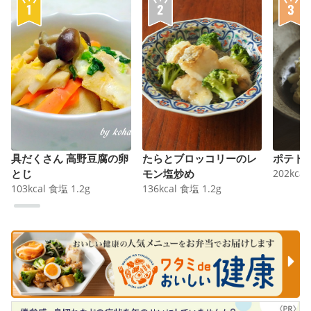
具だくさん 高野豆腐の卵
たらとブロッコリーのレ
ポテト
とじ
モン塩炒め
202
kcal
103
kcal
食塩
1.2
g
136
kcal
食塩
1.2
g