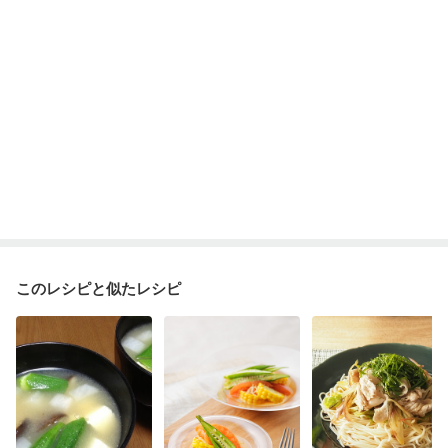
飲み込みにくい
食欲がない
消化不良
妊娠中(初期)
妊婦健診・体重増加が気になる（初期）
妊婦健診・血圧が気になる（初期）
妊婦健診・血糖値が気になる（初期）
妊娠高血圧(中期)
妊娠糖尿病(初期)
産後（母乳）
産後（混合栄養）
産後（ミルク）
骨折
骨粗しょう症
乾癬
フレイル（年齢に合わせた体作り）
低栄養予防
貧血対策
ニキビ・肌荒れ
妊活中
更年期
このレシピと似たレシピ