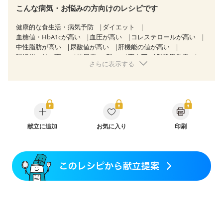
こんな病気・お悩みの方向けのレシピです
健康的な食生活・病気予防
ダイエット
血糖値・HbA1cが高い
血圧が高い
コレステロールが高い
中性脂肪が高い
尿酸値が高い
肝機能の値が高い
腎機能の値が高い
糖尿病（2型）
高血圧
脂質異常症
さらに表示する
高尿酸血症（痛風）
狭心症
心筋梗塞
心臓弁膜症
心不全
胃炎
胃ポリープ
消化性潰瘍（胃・十二指腸潰瘍）
逆流性食道炎
胆石症
慢性膵炎（移行期・寛解期）
非アルコール性脂肪肝
痔
慢性便秘症
潰瘍性大腸炎（寛解期）
クローン病（寛解期）
過敏性腸症候群（IBS）
睡眠時無呼吸症候群
献立に追加
糖尿病性腎症（第１期）
お気に入り
印刷
糖尿病性腎症（第２期）
CKD（ステージ１）
CKD（ステージ２）
CKD（ステージ３a）
CKD（ステージ３b）
透析
乳がん（抗がん剤治療中）
乳がん（ホルモン療法中）
乳がん（放射線治療中）
乳がん治療を終えた方・経過観察中の方など
胃がん（抗がん剤治療中）
胃がん治療を終えた方・経過観察中の方
大腸がん治療を終えた方・経過観察中の方
大腸がん（抗がん剤治療中）
大腸がん（放射線治療中）