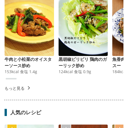
牛肉と小松菜のオイスタ
黒胡椒ビリビリ 鶏肉のガ
魚香肉
ーソース炒め
ーリック炒め
スー
153
kcal
食塩
1.4
g
124
kcal
食塩
0.9
g
184
kcal
もっと見る
人気のレシピ