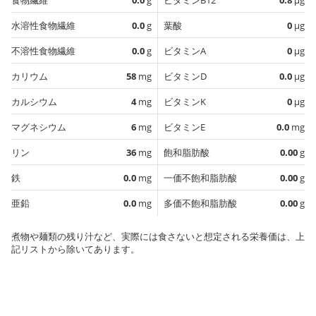
水溶性食物繊維
0.0
g
葉酸
0
µg
不溶性食物繊維
0.0
g
ビタミンA
0
µg
カリウム
58
mg
ビタミンD
0.0
µg
カルシウム
4
mg
ビタミンK
0
µg
マグネシウム
6
mg
ビタミンE
0.0
mg
リン
36
mg
飽和脂肪酸
0.00
g
鉄
0.0
mg
一価不飽和脂肪酸
0.00
g
亜鉛
0.0
mg
多価不飽和脂肪酸
0.00
g
煮物や麺類の残り汁など、実際には食さないと想定される栄養価は、上
記リストから除いてあります。