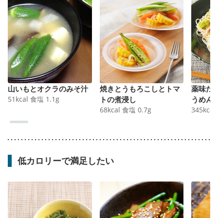
山いもとオクラのみそ汁
焼きとうもろこしとトマ
薬味た
51
kcal
食塩
1.1
g
トの煮浸し
うめん
68
kcal
食塩
0.7
g
345
kcal
低カロリーで満足したい