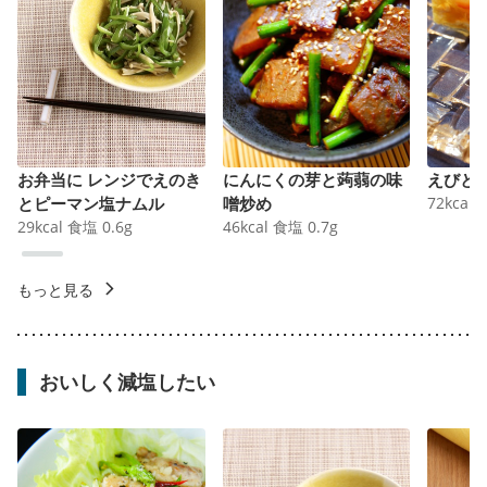
お弁当に レンジでえのき
にんにくの芽と蒟蒻の味
えびと
とピーマン塩ナムル
噌炒め
72
kcal
29
kcal
食塩
0.6
g
46
kcal
食塩
0.7
g
もっと見る
おいしく減塩したい