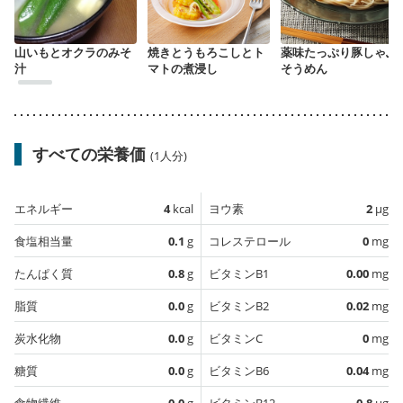
山いもとオクラのみそ
焼きとうもろこしとト
薬味たっぷり豚しゃぶ
汁
マトの煮浸し
そうめん
すべての栄養価
(1人分)
エネルギー
4
kcal
ヨウ素
2
µg
食塩相当量
0.1
g
コレステロール
0
mg
たんぱく質
0.8
g
ビタミンB1
0.00
mg
脂質
0.0
g
ビタミンB2
0.02
mg
炭水化物
0.0
g
ビタミンC
0
mg
糖質
0.0
g
ビタミンB6
0.04
mg
食物繊維
0.0
g
ビタミンB12
0.8
µg