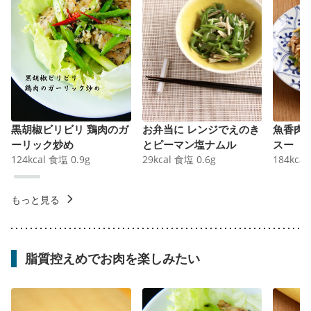
黒胡椒ビリビリ 鶏肉のガ
お弁当に レンジでえのき
魚香肉
ーリック炒め
とピーマン塩ナムル
スー
124
kcal
食塩
0.9
g
29
kcal
食塩
0.6
g
184
kcal
もっと見る
脂質控えめでお肉を楽しみたい