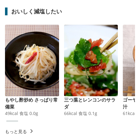
おいしく減塩したい
もやし酢炒め さっぱり常
三つ葉とレンコンのサラ
ゴーヤ
備菜
ダ
汁
49
kcal
食塩
0.0
g
66
kcal
食塩
0.1
g
61
kcal
もっと見る