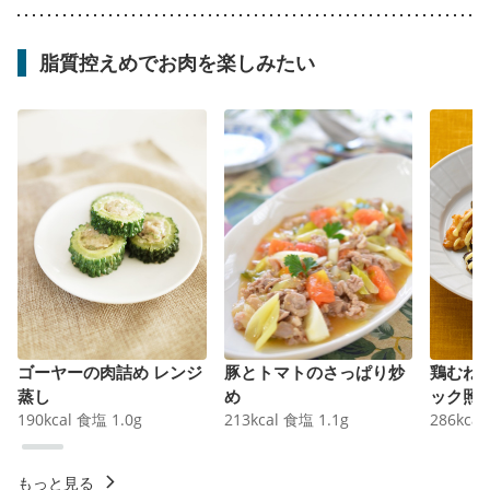
脂質控えめでお肉を楽しみたい
ゴーヤーの肉詰め レンジ
豚とトマトのさっぱり炒
鶏むね
蒸し
め
ック照
190
kcal
食塩
1.0
g
213
kcal
食塩
1.1
g
286
kcal
もっと見る