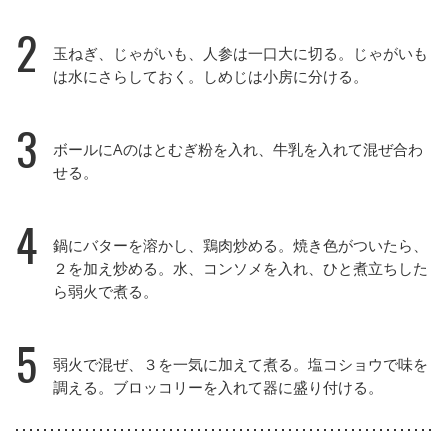
2
玉ねぎ、じゃがいも、人参は一口大に切る。じゃがいも
は水にさらしておく。しめじは小房に分ける。
3
ボールにAのはとむぎ粉を入れ、牛乳を入れて混ぜ合わ
せる。
4
鍋にバターを溶かし、鶏肉炒める。焼き色がついたら、
２を加え炒める。水、コンソメを入れ、ひと煮立ちした
ら弱火で煮る。
5
弱火で混ぜ、３を一気に加えて煮る。塩コショウで味を
調える。ブロッコリーを入れて器に盛り付ける。