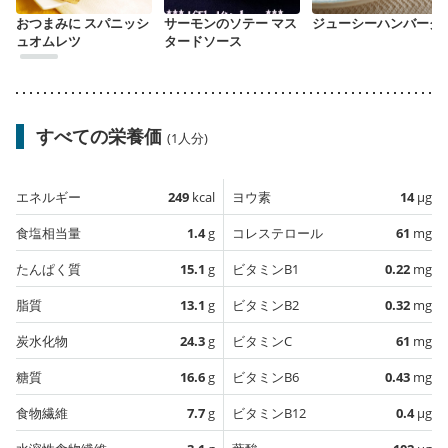
おつまみに スパニッシ
サーモンのソテー マス
ジューシーハンバーグ
ュオムレツ
タードソース
すべての栄養価
(1人分)
エネルギー
249
kcal
ヨウ素
14
µg
食塩相当量
1.4
g
コレステロール
61
mg
たんぱく質
15.1
g
ビタミンB1
0.22
mg
脂質
13.1
g
ビタミンB2
0.32
mg
炭水化物
24.3
g
ビタミンC
61
mg
糖質
16.6
g
ビタミンB6
0.43
mg
食物繊維
7.7
g
ビタミンB12
0.4
µg