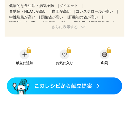
健康的な食生活・病気予防
ダイエット
血糖値・HbA1cが高い
血圧が高い
コレステロールが高い
中性脂肪が高い
尿酸値が高い
肝機能の値が高い
腎機能の値が高い
糖尿病（2型）
高血圧
脂質異常症
さらに表示する
高尿酸血症（痛風）
狭心症
心筋梗塞
心臓弁膜症
心不全
胃ポリープ
胆石症
慢性膵炎（移行期・寛解期）
非アルコール性脂肪肝
痔
慢性便秘症
過敏性腸症候群（IBS）
睡眠時無呼吸症候群
糖尿病性腎症（第１期）
糖尿病性腎症（第２期）
糖尿病性腎症（第３期）
CKD（ステージ１）
CKD（ステージ２）
献立に追加
CKD（ステージ３a）
お気に入り
印刷
乳がん（抗がん剤治療中）
乳がん（ホルモン療法中）
乳がん（放射線治療中）
乳がん治療を終えた方・経過観察中の方など
妊娠中(初期)
妊婦健診・体重増加が気になる（初期）
妊婦健診・血圧が気になる（初期）
妊婦健診・血糖値が気になる（初期）
妊娠高血圧(中期)
妊娠糖尿病(初期)
産後（母乳）
産後（混合栄養）
産後（ミルク）
骨折
骨粗しょう症
関節リウマチ
乾癬
フレイル（年齢に合わせた体作り）
低栄養予防
貧血対策
ニキビ・肌荒れ
妊活中
更年期