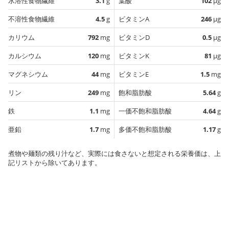
水溶性食物繊維
3.1
g
葉酸
102
µg
不溶性食物繊維
4.5
g
ビタミンA
246
µg
カリウム
792
mg
ビタミンD
0.5
µg
カルシウム
120
mg
ビタミンK
81
µg
マグネシウム
44
mg
ビタミンE
1.5
mg
リン
249
mg
飽和脂肪酸
5.64
g
鉄
1.1
mg
一価不飽和脂肪酸
4.64
g
亜鉛
1.7
mg
多価不飽和脂肪酸
1.17
g
煮物や麺類の残り汁など、実際には食さないと想定される栄養価は、上
記リストから除いてあります。