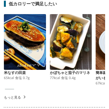
低カロリーで満足したい
米なすの田楽
かぼちゃと茄子のマリネ
簡単副
65
kcal
食塩
0.7
g
77
kcal
食塩
0.4
g
がいも
67
kcal
もっと見る