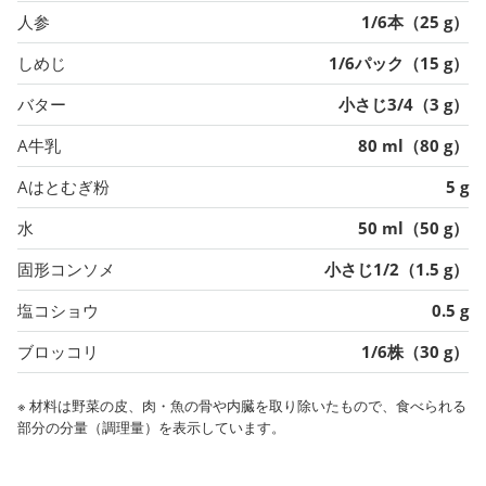
人参
1/6本（25 g）
しめじ
1/6パック（15 g）
バター
小さじ3/4（3 g）
A牛乳
80 ml（80 g）
Aはとむぎ粉
5 g
水
50 ml（50 g）
固形コンソメ
小さじ1/2（1.5 g）
塩コショウ
0.5 g
ブロッコリ
1/6株（30 g）
※ 材料は野菜の皮、肉・魚の骨や内臓を取り除いたもので、食べられる
部分の分量（調理量）を表示しています。