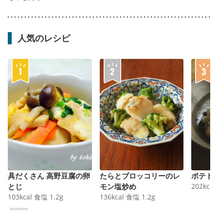
人気のレシピ
具だくさん 高野豆腐の卵
たらとブロッコリーのレ
ポテト
とじ
モン塩炒め
202
kcal
103
kcal
食塩
1.2
g
136
kcal
食塩
1.2
g