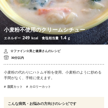
小麦粉不使用のクリームシチュー
249
1.4
エネルギー
kcal
食塩相当量
g
☆ファイン☆美と健康さんのレシピ
30分以内
小麦粉の代わりにハトムギ粉を使用。小麦粉のように炒める
手間がなく、手軽に使えます。
脂質カット
カロリーカット
こんな病気・お悩みの方向けのレシピです