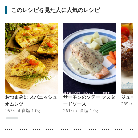
このレシピを見た人に人気のレシピ
おつまみに スパニッシュ
サーモンのソテー マスタ
ジュー
オムレツ
ードソース
285
kcal
167
kcal
食塩
1.0
g
261
kcal
食塩
1.0
g