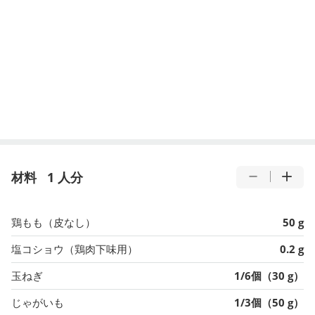
材料
1 人分
鶏もも（皮なし）
50 g
塩コショウ（鶏肉下味用）
0.2 g
玉ねぎ
1/6個（30 g）
じゃがいも
1/3個（50 g）