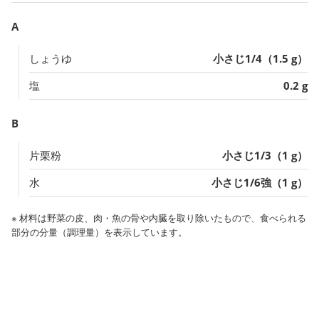
A
しょうゆ
小さじ1/4（1.5 g）
塩
0.2 g
B
片栗粉
小さじ1/3（1 g）
水
小さじ1/6強（1 g）
※ 材料は野菜の皮、肉・魚の骨や内臓を取り除いたもので、食べられる
部分の分量（調理量）を表示しています。