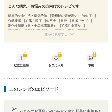
こんな病気・お悩みの方向けのレシピです
健康的な食生活・病気予防
腎機能の値が高い
狭心症
心筋梗塞
心臓弁膜症
心不全
胃炎
胃ポリープ
消化性潰瘍（胃・十二指腸潰瘍）
逆流性食道炎
慢性膵炎（移行期・寛解期）
潰瘍性大腸炎（寛解期）
さらに表示する
クローン病（寛解期）
過敏性腸症候群（IBS）
CKD（ステージ１）
CKD（ステージ２）
乳がん（放射線治療中）
胃がん（抗がん剤治療中）
胃がん治療を終えた方・経過観察中の方
大腸がん治療を終えた方・経過観察中の方
大腸がん（抗がん剤治療中）
大腸がん（放射線治療中）
飲み込みにくい
献立に追加
食欲がない
お気に入り
消化不良
産後（ミルク）
印刷
骨折
骨粗しょう症
関節リウマチ
フレイル（年齢に合わせた体作り）
低栄養予防
更年期
このレシピのエピソード
と
ろとろのお豆腐とやわらかく煮た野菜に中華あん