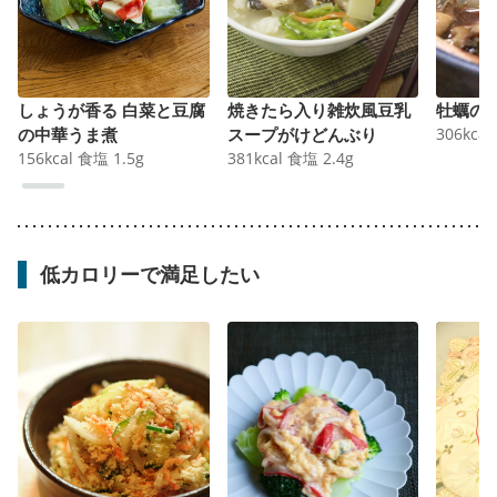
しょうが香る 白菜と豆腐
焼きたら入り雑炊風豆乳
牡蠣の
の中華うま煮
スープがけどんぶり
306
kcal
156
kcal
食塩
1.5
g
381
kcal
食塩
2.4
g
低カロリーで満足したい