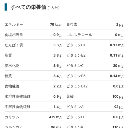
すべての栄養価
(1人分)
エネルギー
70
kcal
ヨウ素
2
µg
食塩相当量
0.9
g
コレステロール
0
mg
たんぱく質
5.3
g
ビタミンB1
0.13
mg
脂質
3.8
g
ビタミンB2
0.11
mg
炭水化物
5.6
g
ビタミンC
20
mg
糖質
3.4
g
ビタミンB6
0.14
mg
食物繊維
2.2
g
ビタミンB12
0.0
µg
水溶性食物繊維
0.9
g
葉酸
100
µg
不溶性食物繊維
1.4
g
ビタミンA
92
µg
カリウム
435
mg
ビタミンD
0.0
µg
カルシウム
96
mg
ビタミンK
110
µg