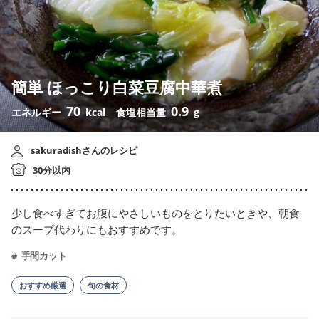
簡単 ほっこり白菜豆腐中華煮
70
0.9
エネルギー
kcal
食塩相当量
g
sakuradishさんのレシピ
30分以内
少し食べすぎてお腹にやさしいものをとりたいときや、朝食
のスープ代わりにもおすすめです。
手間カット
おすすめ厳選
旬の食材