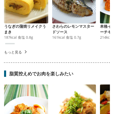
うなぎの蒲焼リメイクう
さわらのレモンマスター
本格イ
まき
ドソース
ーチキ
187
kcal
食塩
0.8
g
161
kcal
食塩
0.7
g
214
kcal
もっと見る
脂質控えめでお肉を楽しみたい