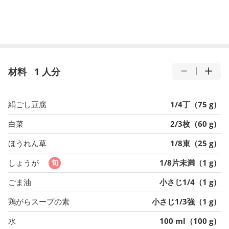
材料
1 人分
絹ごし豆腐
1/4丁（75 g）
白菜
2/3枚（60 g）
ほうれん草
1/8束（25 g）
しょうが
1/8片未満（1 g）
ごま油
小さじ1/4（1 g）
鶏がらスープの素
小さじ1/3強（1 g）
水
100 ml（100 g）