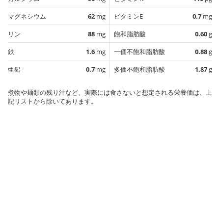
マグネシウム
62
mg
ビタミンE
0.7
mg
リン
88
mg
飽和脂肪酸
0.60
g
鉄
1.6
mg
一価不飽和脂肪酸
0.88
g
亜鉛
0.7
mg
多価不飽和脂肪酸
1.87
g
煮物や麺類の残り汁など、実際には食さないと想定される栄養価は、上
記リストから除いてあります。