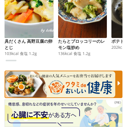
具だくさん 高野豆腐の卵
たらとブロッコリーのレ
ポテト
とじ
モン塩炒め
202
kcal
103
kcal
食塩
1.2
g
136
kcal
食塩
1.2
g