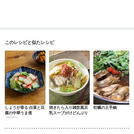
このレシピと似たレシピ
しょうが香る 白菜と豆
焼きたら入り雑炊風豆
牡蠣の土手鍋
腐の中華うま煮
乳スープがけどんぶり