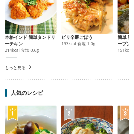
本格インド 簡単タンドリ
ピリ辛豚ごぼう
簡単 
ーチキン
193
kcal
食塩
1.0
g
ーブン
214
kcal
食塩
0.6
g
151
kcal
もっと見る
人気のレシピ