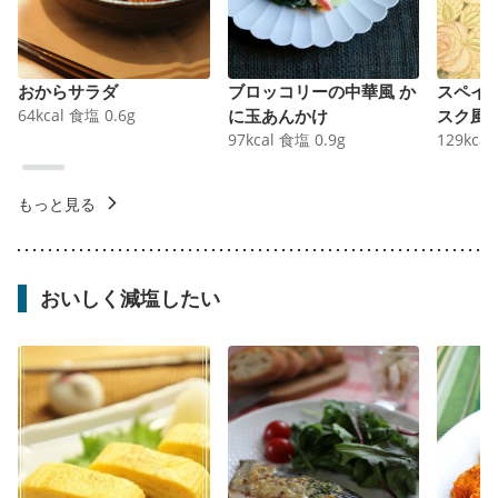
おからサラダ
ブロッコリーの中華風 か
スペイ
64
kcal
食塩
0.6
g
に玉あんかけ
スク風
97
kcal
食塩
0.9
g
129
kcal
もっと見る
おいしく減塩したい