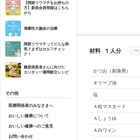
【関節リウマチをお持ちの
方】新規会員登録はこちら
から
潰瘍性大腸炎の治療
関節リウマチってどんな病
気？まずはセルフチェッ
材料
1 人分
ク！
糖尿病患者さんに向けた
かつお（刺身用）
カンタン一週間献立レシピ
オリーブ油
その他
塩
医療関係者のみなさまへ
Ａ粒マスタード
おいしい健康について
Ａしょうゆ
おいしい健康へのご意見
Ａ白ワイン
お問い合わせ