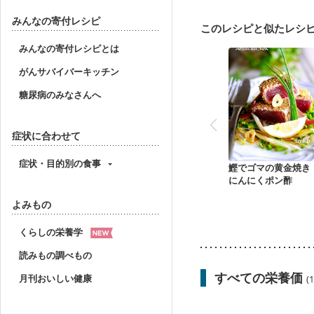
フレイル（年齢に合わせ
みんなの寄付レシピ
このレシピと似たレシ
みんなの寄付レシピとは
がんサバイバーキッチン
糖尿病のみなさんへ
症状に合わせて
症状・目的別の食事
鰹でゴマの黄金焼き
にんにくポン酢
よみもの
くらしの栄養学
読みもの調べもの
すべての栄養価
月刊おいしい健康
(