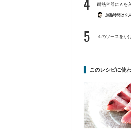
4
耐熱容器にＡを入
加熱時間は２
5
４のソースをか
このレシピに使