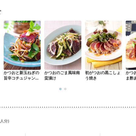
た体作り）
貧血対策
ニキビ・肌荒れ
妊活中
更年期
ピ
かつおと新玉ねぎの
かつおのごま風味南
初がつおの黒こしょ
かつ
旨辛コチュジャンあ
蛮漬け
う焼き
ま酢
え
1人分)