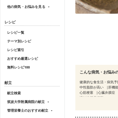
他の病気・お悩みを見る
レシピ
レシピ一覧
テーマ別レシピ
レシピ索引
おすすめ厳選レシピ
無料レシピ100
こんな病気・お悩み
健康的な食生活・病気予
献立
中性脂肪が高い
肝機
心筋梗塞
心臓弁膜症
献立検索
過敏性腸症候群（IBS）
筑波大学附属病院の献立
CKD（ステージ１）
C
乳がん（ホルモン療法中
管理栄養士のおすすめ献立
飲み込みにくい
食欲