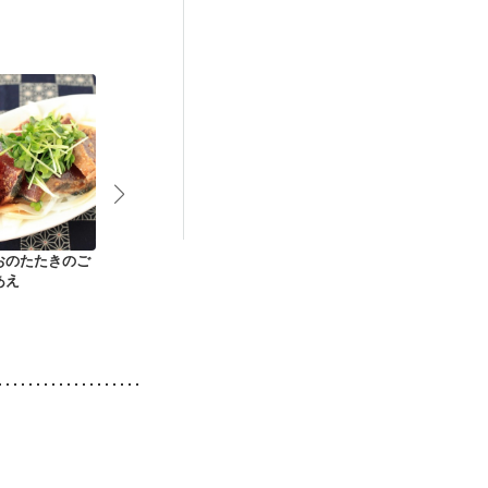
おのたたきのご
かつおのたたき 香味
かつおのたたき アボ
かつおのたた
あえ
だれ
カド添え
ダ仕立て