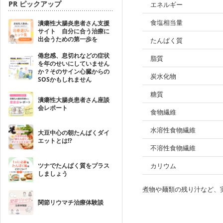
PR ピックアップ
エネルギー
食塩相当量
潰瘍性大腸炎患者さん支援
サイト 自分に合う治療に
出会うための第一歩を
たんぱく質
倦怠感、息切れなどの症状
脂質
を年のせいにしていません
か？そのサイン心臓からの
炭水化物
SOSかもしれません
糖質
潰瘍性大腸炎患者さん座談
会レポート
食物繊維
水溶性食物繊維
大豆中心の朝たんぱくダイ
エットとは!?
不溶性食物繊維
ツナでたんぱく質をプラス
カリウム
しましょう
煮物や麺類の残り汁など、
関節リウマチ治療体験談