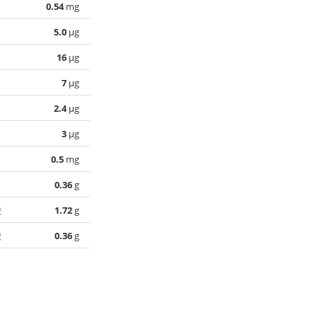
0.54
mg
5.0
µg
16
µg
7
µg
2.4
µg
3
µg
0.5
mg
0.36
g
酸
1.72
g
酸
0.36
g