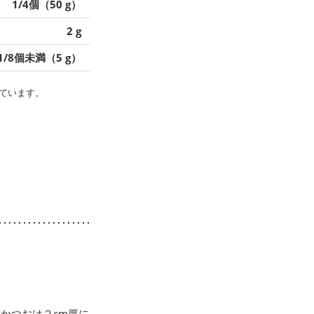
1/4個（50 g）
2 g
1/8個未満（5 g）
ています。
かつおは２cm厚に