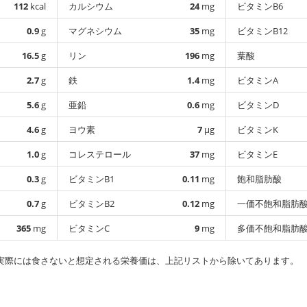
112
kcal
カルシウム
24
mg
ビタミンB6
0.9
g
マグネシウム
35
mg
ビタミンB12
16.5
g
リン
196
mg
葉酸
2.7
g
鉄
1.4
mg
ビタミンA
5.6
g
亜鉛
0.6
mg
ビタミンD
4.6
g
ヨウ素
7
µg
ビタミンK
1.0
g
コレステロール
37
mg
ビタミンE
0.3
g
ビタミンB1
0.11
mg
飽和脂肪酸
0.7
g
ビタミンB2
0.12
mg
一価不飽和脂肪
365
mg
ビタミンC
9
mg
多価不飽和脂肪
実際には食さないと想定される栄養価は、上記リストから除いてあります。