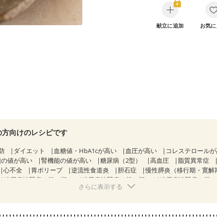
献立に追加
お気に
の方向けのレシピです
防
ダイエット
血糖値・HbA1cが高い
血圧が高い
コレステロール
能の値が高い
腎機能の値が高い
糖尿病（2型）
高血圧
脂質異常症
心不全
胃ポリープ
逆流性食道炎
胆石症
慢性膵炎（移行期・寛解
糖尿病性腎症（第１期）
糖尿病性腎症（第２期）
糖尿病性腎症（第
さらに表示する
KD（ステージ２）
CKD（ステージ３a）
透析
乳がん（抗がん剤治療
）
乳がん（放射線治療中）
乳がん治療を終えた方・経過観察中の方な
がない
産後（ミルク）
骨折
骨粗しょう症
関節リウマチ