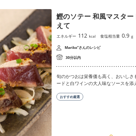
鰹のソテー 和風マスター
えて
112
0.9
エネルギー
食塩相当量
kcal
g
Mariko”さんのレシピ
30分以内
旬のかつおは栄養価も高く、おいしさ
ードと白ワインの大人味なソースを添
おすすめ厳選