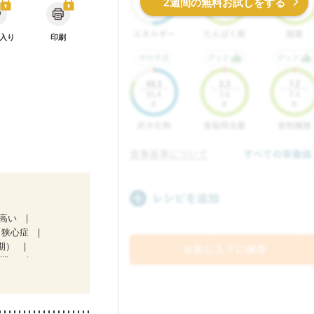
2週間の無料お試しをする
入り
印刷
が高い
狭心症
期）
３期）
中）
ど