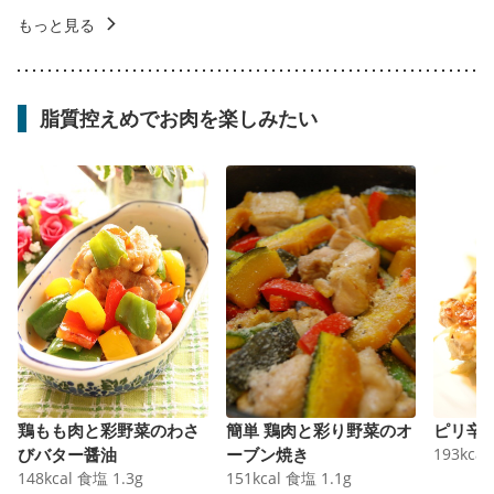
もっと見る
脂質控えめでお肉を楽しみたい
鶏もも肉と彩野菜のわさ
簡単 鶏肉と彩り野菜のオ
ピリ辛
びバター醤油
ーブン焼き
193
kcal
148
kcal
食塩
1.3
g
151
kcal
食塩
1.1
g