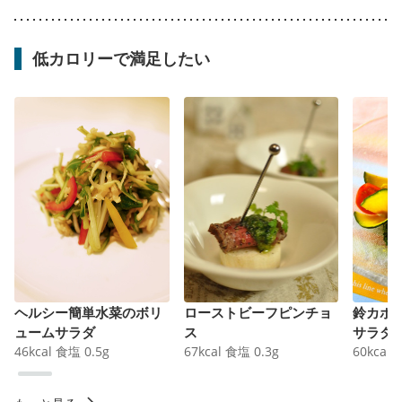
低カロリーで満足したい
ヘルシー簡単水菜のボリ
ローストビーフピンチョ
鈴カボ
ュームサラダ
ス
サラダ
46
kcal
食塩
0.5
g
67
kcal
食塩
0.3
g
60
kcal