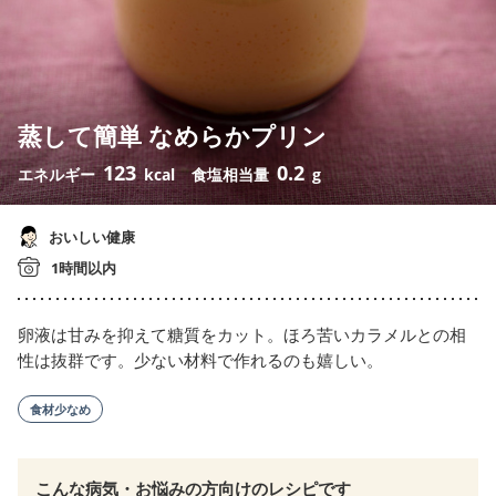
蒸して簡単 なめらかプリン
123
0.2
エネルギー
kcal
食塩相当量
g
おいしい健康
1時間以内
卵液は甘みを抑えて糖質をカット。ほろ苦いカラメルとの相
性は抜群です。少ない材料で作れるのも嬉しい。
食材少なめ
こんな病気・お悩みの方向けのレシピです