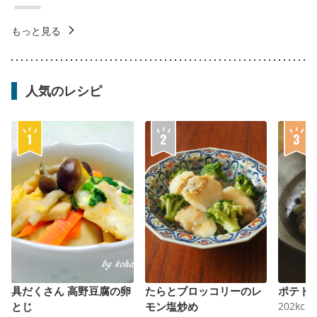
もっと見る
人気のレシピ
具だくさん 高野豆腐の卵
たらとブロッコリーのレ
ポテト
とじ
モン塩炒め
202
kcal