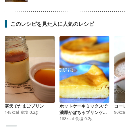
このレシピを見た人に人気のレシピ
寒天でたまごプリン
ホットケーキミックスで
コーヒ
148
kcal
食塩
0.2
g
濃厚かぼちゃプリンケー
90
kcal
キ
168
kcal
食塩
0.2
g