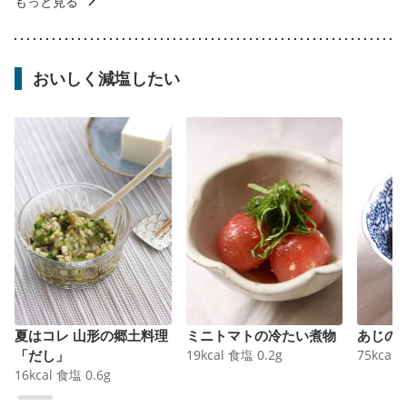
もっと見る
おいしく減塩したい
夏はコレ 山形の郷土料理
ミニトマトの冷たい煮物
あじの
「だし」
19
kcal
食塩
0.2
g
75
kcal
16
kcal
食塩
0.6
g