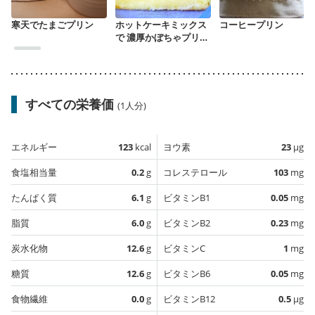
寒天でたまごプリン
ホットケーキミックス
コーヒープリン
で 濃厚かぼちゃプリン
ケーキ
すべての栄養価
(1人分)
エネルギー
123
kcal
ヨウ素
23
µg
食塩相当量
0.2
g
コレステロール
103
mg
たんぱく質
6.1
g
ビタミンB1
0.05
mg
脂質
6.0
g
ビタミンB2
0.23
mg
炭水化物
12.6
g
ビタミンC
1
mg
糖質
12.6
g
ビタミンB6
0.05
mg
食物繊維
0.0
g
ビタミンB12
0.5
µg