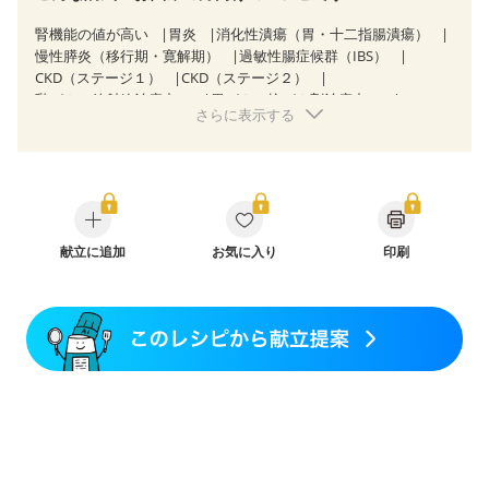
腎機能の値が高い
胃炎
消化性潰瘍（胃・十二指腸潰瘍）
慢性膵炎（移行期・寛解期）
過敏性腸症候群（IBS）
CKD（ステージ１）
CKD（ステージ２）
乳がん（放射線治療中）
胃がん（抗がん剤治療中）
さらに表示する
胃がん治療を終えた方・経過観察中の方
大腸がん治療を終えた方・経過観察中の方
大腸がん（抗がん剤治療中）
大腸がん（放射線治療中）
飲み込みにくい
食欲がない
消化不良
骨折
骨粗しょう症
関節リウマチ
フレイル（年齢に合わせた体作り）
低栄養予防
更年期
献立に追加
お気に入り
印刷