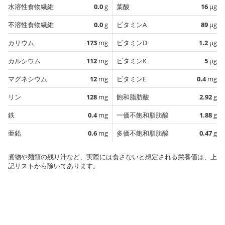
水溶性食物繊維
0.0
g
葉酸
16
µg
不溶性食物繊維
0.0
g
ビタミンA
89
µg
カリウム
173
mg
ビタミンD
1.2
µg
カルシウム
112
mg
ビタミンK
5
µg
マグネシウム
12
mg
ビタミンE
0.4
mg
リン
128
mg
飽和脂肪酸
2.92
g
鉄
0.4
mg
一価不飽和脂肪酸
1.88
g
亜鉛
0.6
mg
多価不飽和脂肪酸
0.47
g
煮物や麺類の残り汁など、実際には食さないと想定される栄養価は、上
記リストから除いてあります。