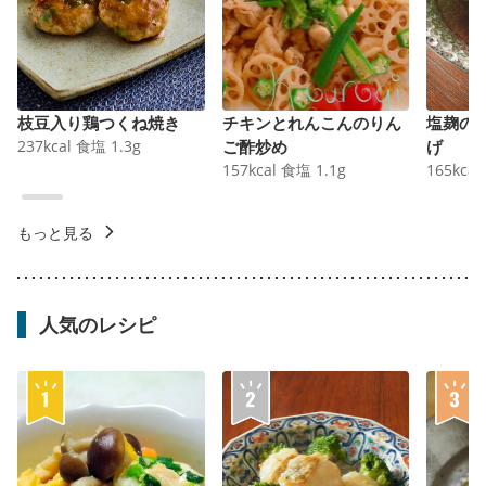
枝豆入り鶏つくね焼き
チキンとれんこんのりん
塩麹の
237
kcal
食塩
1.3
g
ご酢炒め
げ
157
kcal
食塩
1.1
g
165
kcal
もっと見る
人気のレシピ