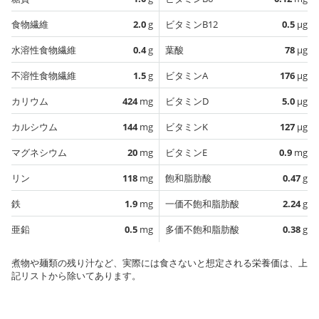
食物繊維
2.0
g
ビタミンB12
0.5
µg
水溶性食物繊維
0.4
g
葉酸
78
µg
不溶性食物繊維
1.5
g
ビタミンA
176
µg
カリウム
424
mg
ビタミンD
5.0
µg
カルシウム
144
mg
ビタミンK
127
µg
マグネシウム
20
mg
ビタミンE
0.9
mg
リン
118
mg
飽和脂肪酸
0.47
g
鉄
1.9
mg
一価不飽和脂肪酸
2.24
g
亜鉛
0.5
mg
多価不飽和脂肪酸
0.38
g
煮物や麺類の残り汁など、実際には食さないと想定される栄養価は、上
記リストから除いてあります。