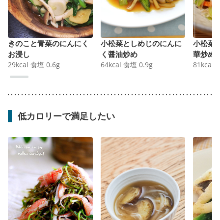
きのこと青菜のにんにく
小松菜としめじのにんに
小松菜
お浸し
く醤油炒め
華炒め
29
kcal
食塩
0.6
g
64
kcal
食塩
0.9
g
81
kcal
低カロリーで満足したい