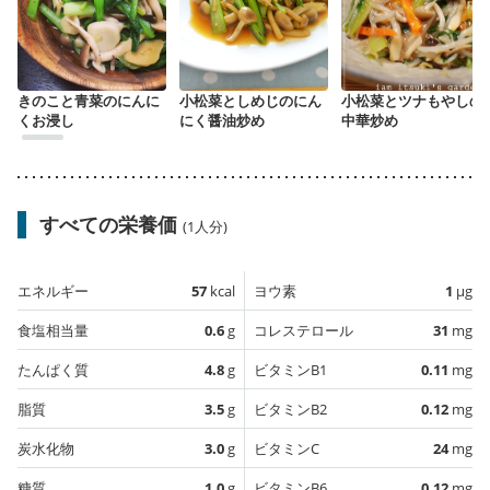
きのこと青菜のにんに
小松菜としめじのにん
小松菜とツナもやしの
くお浸し
にく醤油炒め
中華炒め
すべての栄養価
(1人分)
エネルギー
57
kcal
ヨウ素
1
µg
食塩相当量
0.6
g
コレステロール
31
mg
たんぱく質
4.8
g
ビタミンB1
0.11
mg
脂質
3.5
g
ビタミンB2
0.12
mg
炭水化物
3.0
g
ビタミンC
24
mg
糖質
1.0
g
ビタミンB6
0.12
mg