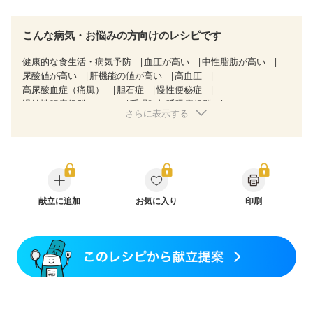
こんな病気・お悩みの方向けのレシピです
健康的な食生活・病気予防
血圧が高い
中性脂肪が高い
尿酸値が高い
肝機能の値が高い
高血圧
高尿酸血症（痛風）
胆石症
慢性便秘症
過敏性腸症候群（IBS）
睡眠時無呼吸症候群
さらに表示する
乳がん（抗がん剤治療中）
乳がん（ホルモン療法中）
乳がん（放射線治療中）
乳がん治療を終えた方・経過観察中の方など
産後（ミルク）
骨折
骨粗しょう症
関節リウマチ
フレイル（年齢に合わせた体作り）
低栄養予防
貧血対策
ニキビ・肌荒れ
妊活中
更年期
献立に追加
お気に入り
印刷