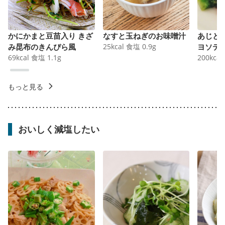
かにかまと豆苗入り きざ
なすと玉ねぎのお味噌汁
あじと
み昆布のきんぴら風
25
kcal
食塩
0.9
g
ヨソテ
69
kcal
食塩
1.1
g
200
kcal
もっと見る
おいしく減塩したい