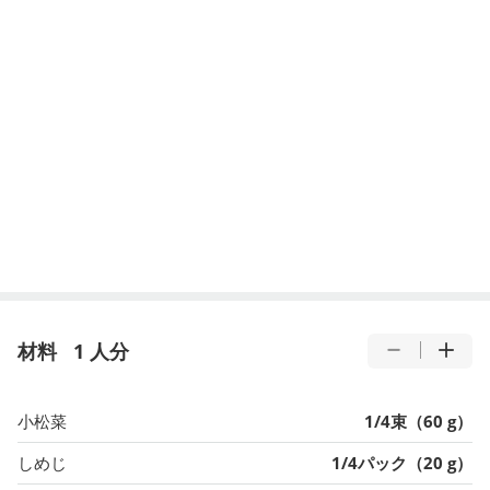
材料
1 人分
小松菜
1/4束（60 g）
しめじ
1/4パック（20 g）