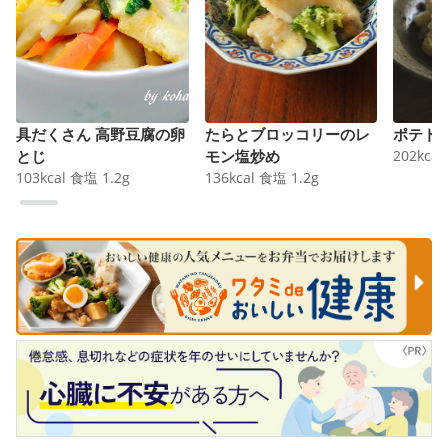
具だくさん 高野豆腐の卵
たらとブロッコリーのレ
ポテト
とじ
モン塩炒め
202
kcal
103
kcal
食塩
1.2
g
136
kcal
食塩
1.2
g