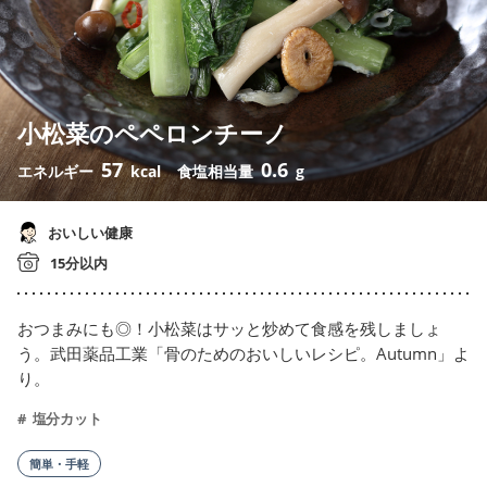
小松菜のペペロンチーノ
57
0.6
エネルギー
kcal
食塩相当量
g
おいしい健康
15分以内
おつまみにも◎！小松菜はサッと炒めて食感を残しましょ
う。武田薬品工業「骨のためのおいしいレシピ。Autumn」よ
り。
塩分カット
簡単・手軽