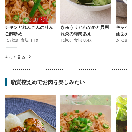
チキンとれんこんのりん
きゅうりとわかめと貝割
キャベ
ご酢炒め
れ菜の梅肉あえ
油あえ
157
kcal
食塩
1.1
g
15
kcal
食塩
0.4
g
34
kcal
もっと見る
脂質控えめでお肉を楽しみたい