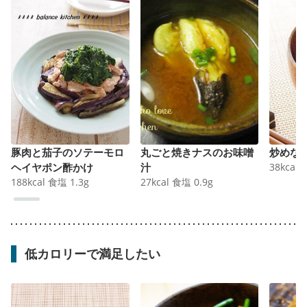
豚肉と茄子のソテーモロ
丸ごと焼きナスのお味噌
炒めな
ヘイヤポン酢かけ
汁
38
kcal
188
kcal
食塩
1.3
g
27
kcal
食塩
0.9
g
低カロリーで満足したい