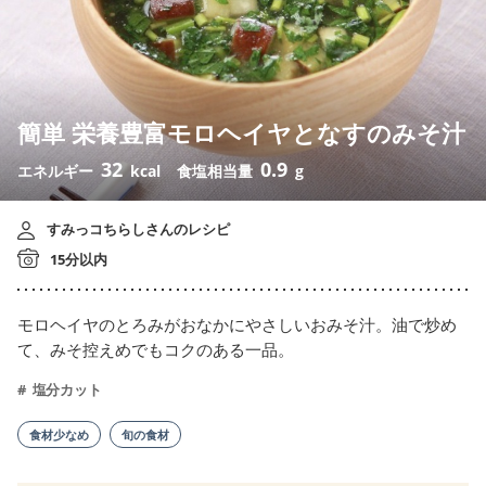
簡単 栄養豊富モロヘイヤとなすのみそ汁
32
0.9
エネルギー
kcal
食塩相当量
g
すみっコちらしさんのレシピ
15分以内
モロヘイヤのとろみがおなかにやさしいおみそ汁。油で炒め
て、みそ控えめでもコクのある一品。
塩分カット
食材少なめ
旬の食材