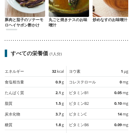
豚肉と茄子のソテーモ
丸ごと焼きナスのお味
炒めなすのお味噌汁
ロヘイヤポン酢かけ
噌汁
すべての栄養価
(1人分)
エネルギー
32
kcal
ヨウ素
1
µg
食塩相当量
0.9
g
コレステロール
0
mg
たんぱく質
2.1
g
ビタミンB1
0.05
mg
脂質
1.5
g
ビタミンB2
0.10
mg
炭水化物
3.7
g
ビタミンC
14
mg
糖質
1.8
g
ビタミンB6
0.09
mg