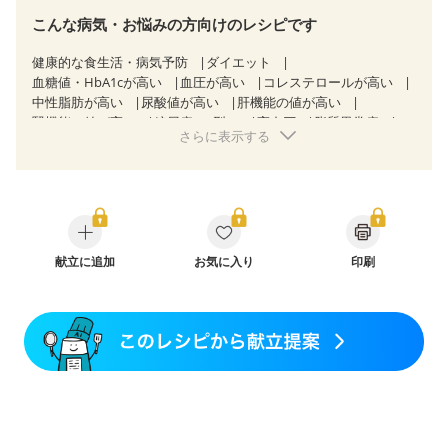
こんな病気・お悩みの方向けのレシピです
健康的な食生活・病気予防
ダイエット
血糖値・HbA1cが高い
血圧が高い
コレステロールが高い
中性脂肪が高い
尿酸値が高い
肝機能の値が高い
腎機能の値が高い
糖尿病（2型）
高血圧
脂質異常症
さらに表示する
高尿酸血症（痛風）
狭心症
心筋梗塞
心臓弁膜症
心不全
胃炎
胃ポリープ
消化性潰瘍（胃・十二指腸潰瘍）
逆流性食道炎
胆石症
慢性膵炎（移行期・寛解期）
非アルコール性脂肪肝
痔
慢性便秘症
潰瘍性大腸炎（寛解期）
クローン病（寛解期）
過敏性腸症候群（IBS）
睡眠時無呼吸症候群
献立に追加
糖尿病性腎症（第１期）
お気に入り
印刷
糖尿病性腎症（第２期）
糖尿病性腎症（第３期）
CKD（ステージ１）
CKD（ステージ２）
CKD（ステージ３a）
乳がん（抗がん剤治療中）
乳がん（ホルモン療法中）
乳がん（放射線治療中）
乳がん治療を終えた方・経過観察中の方など
胃がん（抗がん剤治療中）
胃がん治療を終えた方・経過観察中の方
大腸がん治療を終えた方・経過観察中の方
大腸がん（抗がん剤治療中）
大腸がん（放射線治療中）