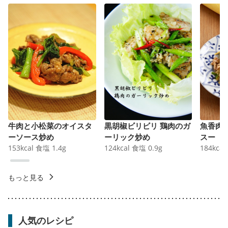
牛肉と小松菜のオイスタ
黒胡椒ビリビリ 鶏肉のガ
魚香肉
ーソース炒め
ーリック炒め
スー
153
kcal
食塩
1.4
g
124
kcal
食塩
0.9
g
184
kcal
もっと見る
人気のレシピ