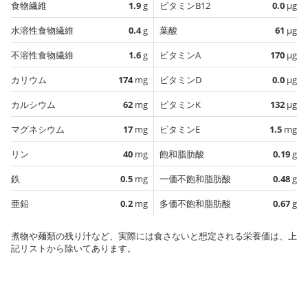
食物繊維
1.9
g
ビタミンB12
0.0
µg
水溶性食物繊維
0.4
g
葉酸
61
µg
不溶性食物繊維
1.6
g
ビタミンA
170
µg
カリウム
174
mg
ビタミンD
0.0
µg
カルシウム
62
mg
ビタミンK
132
µg
マグネシウム
17
mg
ビタミンE
1.5
mg
リン
40
mg
飽和脂肪酸
0.19
g
鉄
0.5
mg
一価不飽和脂肪酸
0.48
g
亜鉛
0.2
mg
多価不飽和脂肪酸
0.67
g
煮物や麺類の残り汁など、実際には食さないと想定される栄養価は、上
記リストから除いてあります。