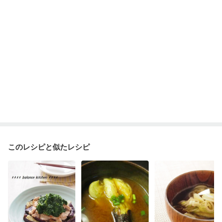
飲み込みにくい
味の感じ方が変わった
食欲がない
消化不良
妊娠中(初期)
妊婦健診・体重増加が気になる（初期）
妊婦健診・血圧が気になる（初期）
妊婦健診・血糖値が気になる（初期）
妊娠高血圧(中期)
妊娠糖尿病(初期)
産後（母乳）
産後（混合栄養）
産後（ミルク）
骨折
骨粗しょう症
関節リウマチ
乾癬
フレイル（年齢に合わせた体作り）
低栄養予防
貧血対策
ニキビ・肌荒れ
妊活中
更年期
このレシピと似たレシピ