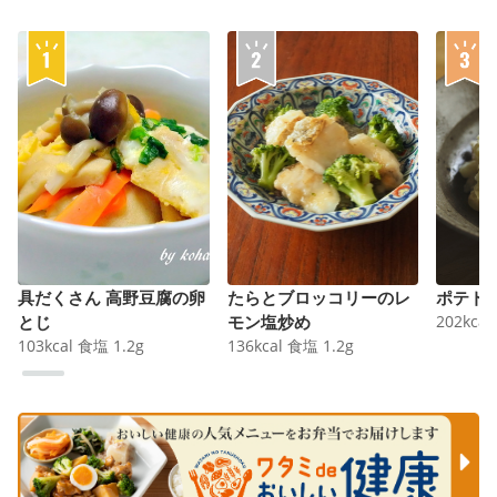
具だくさん 高野豆腐の卵
たらとブロッコリーのレ
ポテト
とじ
モン塩炒め
202
kcal
103
kcal
食塩
1.2
g
136
kcal
食塩
1.2
g