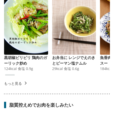
黒胡椒ビリビリ 鶏肉のガ
お弁当に レンジでえのき
魚香肉
ーリック炒め
とピーマン塩ナムル
スー
124
kcal
食塩
0.9
g
29
kcal
食塩
0.6
g
184
kcal
もっと見る
脂質控えめでお肉を楽しみたい