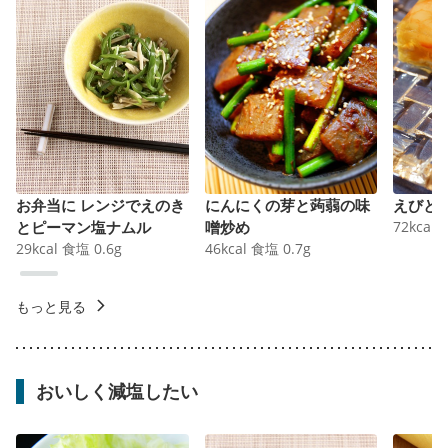
お弁当に レンジでえのき
にんにくの芽と蒟蒻の味
えびと
とピーマン塩ナムル
噌炒め
72
kcal
29
kcal
食塩
0.6
g
46
kcal
食塩
0.7
g
もっと見る
おいしく減塩したい