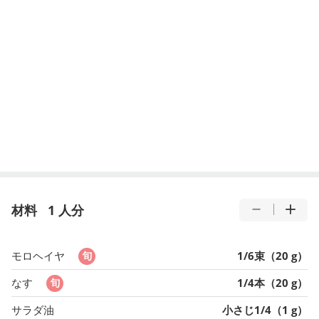
材料
1 人分
モロヘイヤ
1/6束（20 g）
なす
1/4本（20 g）
サラダ油
小さじ1/4（1 g）