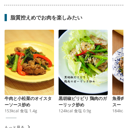
脂質控えめでお肉を楽しみたい
牛肉と小松菜のオイスタ
黒胡椒ビリビリ 鶏肉のガ
魚香肉
ーソース炒め
ーリック炒め
スー
153
kcal
食塩
1.4
g
124
kcal
食塩
0.9
g
184
kcal
もっと見る