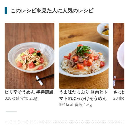
このレシピを見た人に人気のレシピ
ピリ辛そうめん 棒棒鶏風
うま味たっぷり 豚肉とト
さっぱ
328
kcal
食塩
2.3
g
マトのぶっかけそうめん
284
kcal
391
kcal
食塩
1.6
g