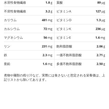
水溶性食物繊維
1.8
g
葉酸
89
µg
不溶性食物繊維
3.2
g
ビタミンA
127
µg
カリウム
481
mg
ビタミンD
1.3
µg
カルシウム
72
mg
ビタミンK
236
µg
マグネシウム
56
mg
ビタミンE
1.6
mg
リン
231
mg
飽和脂肪酸
2.06
g
鉄
2.3
mg
一価不飽和脂肪酸
2.71
g
亜鉛
1.6
mg
多価不飽和脂肪酸
2.50
g
煮物や麺類の残り汁など、実際には食さないと想定される栄養価は、上
記リストから除いてあります。