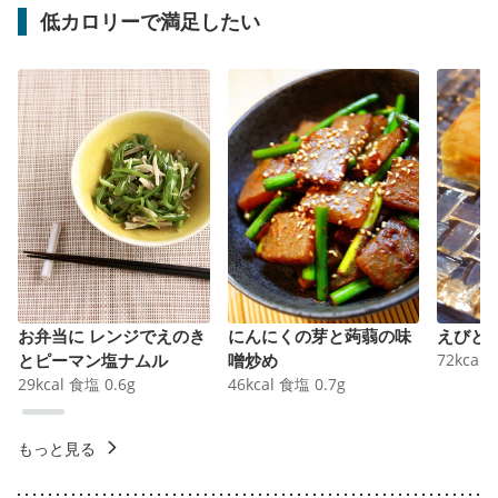
低カロリーで満足したい
お弁当に レンジでえのき
にんにくの芽と蒟蒻の味
えびと
とピーマン塩ナムル
噌炒め
72
kcal
29
kcal
食塩
0.6
g
46
kcal
食塩
0.7
g
もっと見る