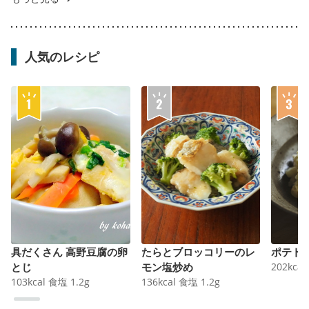
人気のレシピ
具だくさん 高野豆腐の卵
たらとブロッコリーのレ
ポテト
とじ
モン塩炒め
202
kcal
103
kcal
食塩
1.2
g
136
kcal
食塩
1.2
g