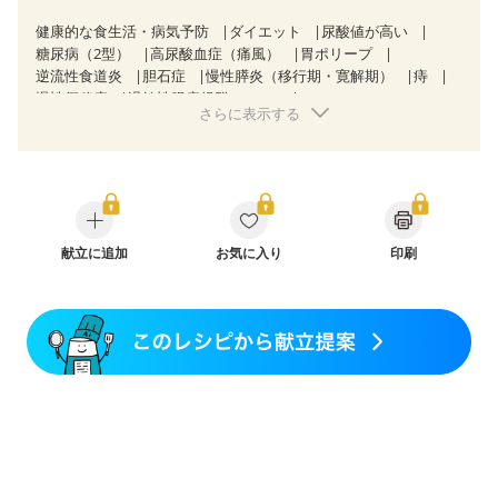
健康的な食生活・病気予防
ダイエット
尿酸値が高い
糖尿病（2型）
高尿酸血症（痛風）
胃ポリープ
逆流性食道炎
胆石症
慢性膵炎（移行期・寛解期）
痔
慢性便秘症
過敏性腸症候群（IBS）
さらに表示する
糖尿病性腎症（第１期）
糖尿病性腎症（第２期）
乳がん（抗がん剤治療中）
乳がん（ホルモン療法中）
乳がん（放射線治療中）
乳がん治療を終えた方・経過観察中の方など
食欲がない
産後（母乳）
産後（混合栄養）
産後（ミルク）
骨折
骨粗しょう症
関節リウマチ
乾癬
フレイル（年齢に合わせた体作り）
献立に追加
お気に入り
低栄養予防
貧血対策
印刷
ニキビ・肌荒れ
妊活中
更年期