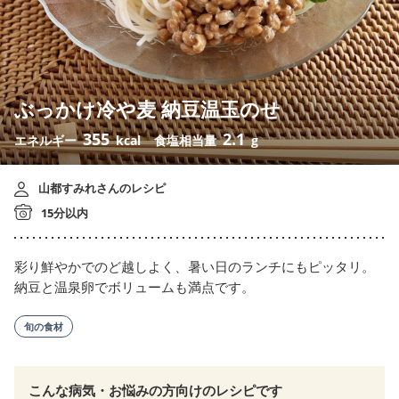
ぶっかけ冷や麦 納豆温玉のせ
355
2.1
エネルギー
kcal
食塩相当量
g
山都すみれさんのレシピ
15分以内
彩り鮮やかでのど越しよく、暑い日のランチにもピッタリ。
納豆と温泉卵でボリュームも満点です。
旬の食材
こんな病気・お悩みの方向けのレシピです