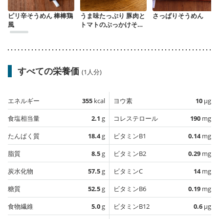
ピリ辛そうめん 棒棒鶏
うま味たっぷり 豚肉と
さっぱりそうめん
風
トマトのぶっかけそう
めん
すべての栄養価
(1人分)
エネルギー
355
kcal
ヨウ素
10
µg
食塩相当量
2.1
g
コレステロール
190
mg
たんぱく質
18.4
g
ビタミンB1
0.14
mg
脂質
8.5
g
ビタミンB2
0.29
mg
炭水化物
57.5
g
ビタミンC
14
mg
糖質
52.5
g
ビタミンB6
0.19
mg
食物繊維
5.0
g
ビタミンB12
0.6
µg