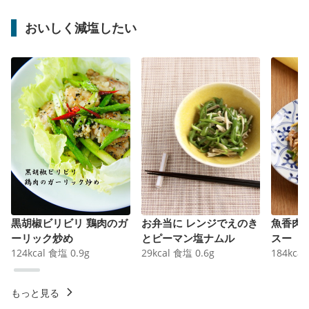
おいしく減塩したい
黒胡椒ビリビリ 鶏肉のガ
お弁当に レンジでえのき
魚香肉
ーリック炒め
とピーマン塩ナムル
スー
124
kcal
食塩
0.9
g
29
kcal
食塩
0.6
g
184
kcal
もっと見る