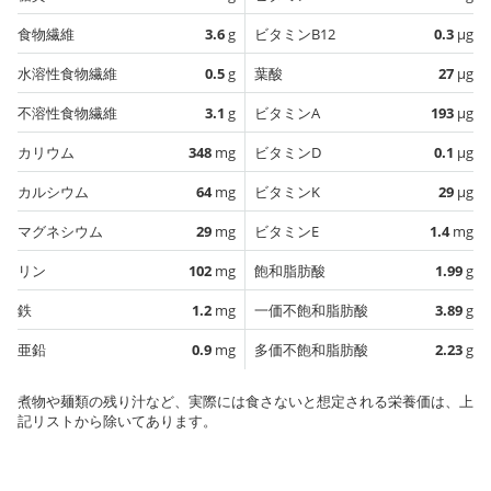
食物繊維
3.6
g
ビタミンB12
0.3
µg
水溶性食物繊維
0.5
g
葉酸
27
µg
不溶性食物繊維
3.1
g
ビタミンA
193
µg
カリウム
348
mg
ビタミンD
0.1
µg
カルシウム
64
mg
ビタミンK
29
µg
マグネシウム
29
mg
ビタミンE
1.4
mg
リン
102
mg
飽和脂肪酸
1.99
g
鉄
1.2
mg
一価不飽和脂肪酸
3.89
g
亜鉛
0.9
mg
多価不飽和脂肪酸
2.23
g
煮物や麺類の残り汁など、実際には食さないと想定される栄養価は、上
記リストから除いてあります。