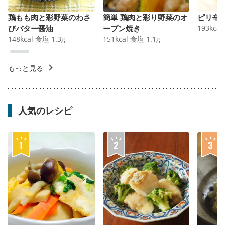
鶏もも肉と彩野菜のわさ
簡単 鶏肉と彩り野菜のオ
ピリ辛
びバター醤油
ーブン焼き
193
kcal
148
kcal
食塩
1.3
g
151
kcal
食塩
1.1
g
もっと見る
人気のレシピ