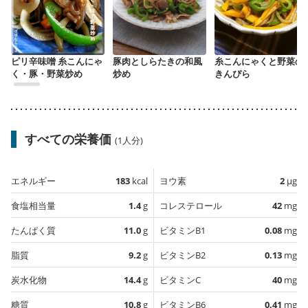
ピリ辛味噌 糸こんにゃ
豚肉としらたきの和風
糸こんにゃくと野菜の
く・豚・野菜炒め
炒め
きんぴら
すべての栄養価
(1人分)
エネルギー
183
kcal
ヨウ素
2
µg
食塩相当量
1.4
g
コレステロール
42
mg
たんぱく質
11.0
g
ビタミンB1
0.08
mg
脂質
9.2
g
ビタミンB2
0.13
mg
炭水化物
14.4
g
ビタミンC
40
mg
糖質
10.8
g
ビタミンB6
0.41
mg