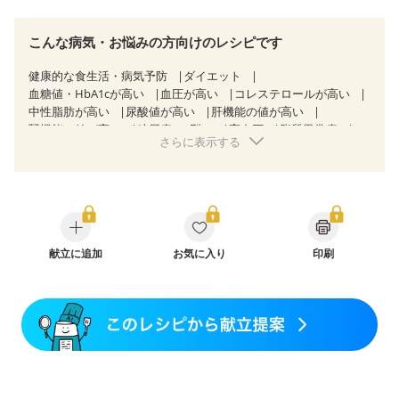
こんな病気・お悩みの方向けのレシピです
健康的な食生活・病気予防
ダイエット
血糖値・HbA1cが高い
血圧が高い
コレステロールが高い
中性脂肪が高い
尿酸値が高い
肝機能の値が高い
腎機能の値が高い
糖尿病（2型）
高血圧
脂質異常症
さらに表示する
高尿酸血症（痛風）
狭心症
心筋梗塞
心臓弁膜症
心不全
胃ポリープ
胆石症
慢性膵炎（移行期・寛解期）
非アルコール性脂肪肝
痔
慢性便秘症
過敏性腸症候群（IBS）
睡眠時無呼吸症候群
糖尿病性腎症（第１期）
糖尿病性腎症（第２期）
糖尿病性腎症（第３期）
CKD（ステージ１）
CKD（ステージ２）
献立に追加
CKD（ステージ３a）
お気に入り
印刷
CKD（ステージ３b）
乳がん（抗がん剤治療中）
乳がん（ホルモン療法中）
乳がん（放射線治療中）
乳がん治療を終えた方・経過観察中の方など
妊娠中(初期)
妊婦健診・体重増加が気になる（初期）
妊婦健診・血圧が気になる（初期）
妊婦健診・血糖値が気になる（初期）
妊娠高血圧(中期)
妊娠糖尿病(初期)
産後（母乳）
産後（混合栄養）
産後（ミルク）
骨折
骨粗しょう症
関節リウマチ