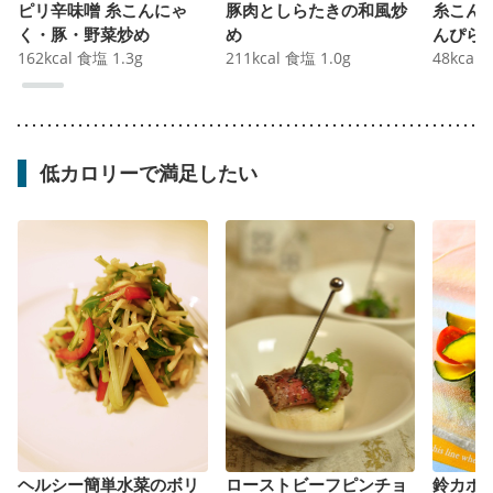
ピリ辛味噌 糸こんにゃ
豚肉としらたきの和風炒
糸こん
く・豚・野菜炒め
め
んぴら
162
kcal
食塩
1.3
g
211
kcal
食塩
1.0
g
48
kcal
低カロリーで満足したい
ヘルシー簡単水菜のボリ
ローストビーフピンチョ
鈴カボ