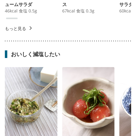
ュームサラダ
ス
サラダ
46
kcal
食塩
0.5
g
67
kcal
食塩
0.3
g
60
kcal
もっと見る
おいしく減塩したい