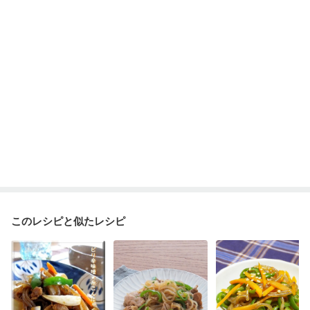
乾癬
低栄養予防
貧血対策
ニキビ・肌荒れ
妊活中
更年期
このレシピと似たレシピ