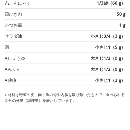
糸こんにゃく
1/3袋（60 g）
鶏ひき肉
50 g
かつお節
1 g
サラダ油
小さじ3/4（3 g）
酒
小さじ1（5 g）
Aしょうゆ
大さじ1/2（9 g）
Aみりん
大さじ1/2（9 g）
A砂糖
小さじ1（3 g）
※ 材料は野菜の皮、肉・魚の骨や内臓を取り除いたもので、食べられる
部分の分量（調理量）を表示しています。