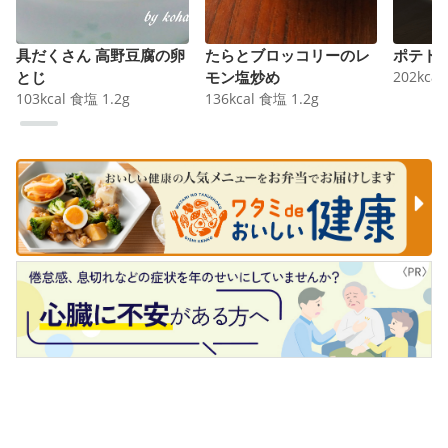
具だくさん 高野豆腐の卵
たらとブロッコリーのレ
ポテト
とじ
モン塩炒め
202
kcal
103
kcal
食塩
1.2
g
136
kcal
食塩
1.2
g