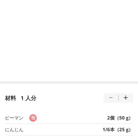
材料
1 人分
ピーマン
2個（50 g）
にんじん
1/6本（25 g）