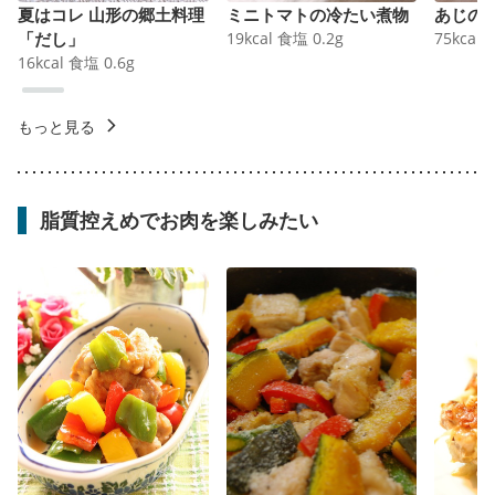
夏はコレ 山形の郷土料理
ミニトマトの冷たい煮物
あじの
「だし」
19
kcal
食塩
0.2
g
75
kcal
16
kcal
食塩
0.6
g
もっと見る
脂質控えめでお肉を楽しみたい