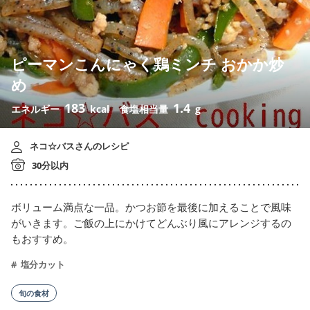
ピーマンこんにゃく鶏ミンチ おかか炒
め
183
1.4
エネルギー
kcal
食塩相当量
g
ネコ☆バスさんのレシピ
30分以内
ボリューム満点な一品。かつお節を最後に加えることで風味
がいきます。ご飯の上にかけてどんぶり風にアレンジするの
もおすすめ。
塩分カット
旬の食材