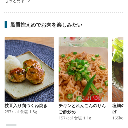
もっと見る
脂質控えめでお肉を楽しみたい
枝豆入り鶏つくね焼き
チキンとれんこんのりん
塩麹の
237
kcal
食塩
1.3
g
ご酢炒め
げ
157
kcal
食塩
1.1
g
165
kcal