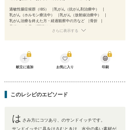
過敏性腸症候群（IBS）
乳がん（抗がん剤治療中）
乳がん（ホルモン療法中）
乳がん（放射線治療中）
乳がん治療を終えた方・経過観察中の方など
骨折
骨粗しょう症
関節リウマチ
さらに表示する
フレイル（年齢に合わせた体作り）
低栄養予防
貧血対策
ニキビ・肌荒れ
妊活中
更年期
献立に追加
お気に入り
印刷
このレシピのエピソード
は
さみ方にコツあり、のサンドイッチです。
サンドイッチに具をはさむときは、水分の多い素材が