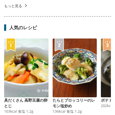
もっと見る
人気のレシピ
具だくさん 高野豆腐の卵
たらとブロッコリーのレ
ポテト
とじ
モン塩炒め
202
kcal
103
kcal
食塩
1.2
g
136
kcal
食塩
1.2
g