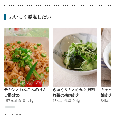
おいしく減塩したい
チキンとれんこんのりん
きゅうりとわかめと貝割
キャベ
ご酢炒め
れ菜の梅肉あえ
油あえ
157
kcal
食塩
1.1
g
15
kcal
食塩
0.4
g
34
kcal