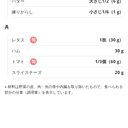
バター
大さじ1/2（6 g）
練りがらし
小さじ1/6（1 g）
具
レタス
1枚（30 g）
ハム
30 g
トマト
1/3個（60 g）
スライスチーズ
20 g
※ 材料は野菜の皮、肉・魚の骨や内臓を取り除いたもので、食べられる
部分の分量（調理量）を表示しています。