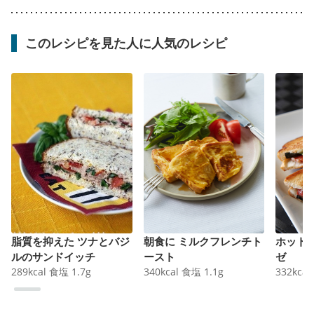
このレシピを見た人に人気のレシピ
脂質を抑えた ツナとバジ
朝食に ミルクフレンチト
ホット
ルのサンドイッチ
ースト
ゼ
289
kcal
食塩
1.7
g
340
kcal
食塩
1.1
g
332
kcal