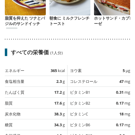
脂質を抑えた ツナとバ
朝食に ミルクフレンチ
ホットサンド・カプレ
ジルのサンドイッチ
トースト
ーゼ
すべての栄養価
(1人分)
エネルギー
365
kcal
ヨウ素
5
µg
食塩相当量
2.3
g
コレステロール
47
mg
たんぱく質
17.2
g
ビタミンB1
0.31
mg
脂質
17.6
g
ビタミンB2
0.17
mg
炭水化物
38.3
g
ビタミンC
18
mg
糖質
34.3
g
ビタミンB6
0.17
mg