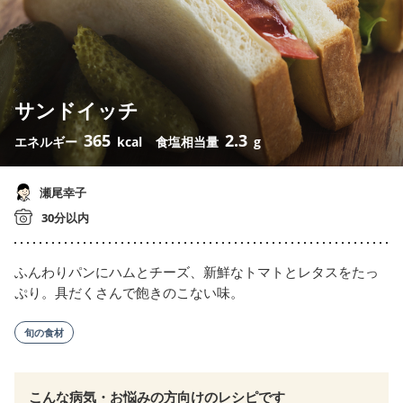
サンドイッチ
365
2.3
エネルギー
kcal
食塩相当量
g
瀬尾幸子
30分以内
ふんわりパンにハムとチーズ、新鮮なトマトとレタスをたっ
ぷり。具だくさんで飽きのこない味。
旬の食材
こんな病気・お悩みの方向けのレシピです