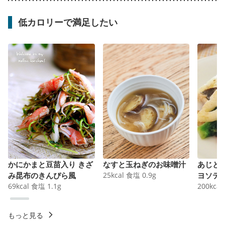
低カロリーで満足したい
かにかまと豆苗入り きざ
なすと玉ねぎのお味噌汁
あじと
み昆布のきんぴら風
25
kcal
食塩
0.9
g
ヨソテ
69
kcal
食塩
1.1
g
200
kcal
もっと見る