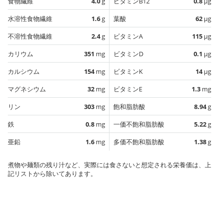
食物繊維
4.0
g
ビタミンB12
0.8
µg
水溶性食物繊維
1.6
g
葉酸
62
µg
不溶性食物繊維
2.4
g
ビタミンA
115
µg
カリウム
351
mg
ビタミンD
0.1
µg
カルシウム
154
mg
ビタミンK
14
µg
マグネシウム
32
mg
ビタミンE
1.3
mg
リン
303
mg
飽和脂肪酸
8.94
g
鉄
0.8
mg
一価不飽和脂肪酸
5.22
g
亜鉛
1.6
mg
多価不飽和脂肪酸
1.38
g
煮物や麺類の残り汁など、実際には食さないと想定される栄養価は、上
記リストから除いてあります。