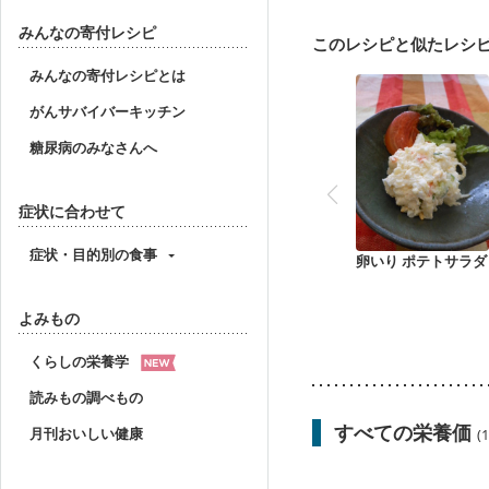
味の感じ方が変わった
妊婦健診・血圧が気にな
みんなの寄付レシピ
このレシピと似たレシ
産後（母乳）
産後（
貧血対策
ニキビ・肌
みんなの寄付レシピとは
がんサバイバーキッチン
糖尿病のみなさんへ
症状に合わせて
症状・目的別の食事
卵いり ポテトサラダ
よみもの
くらしの栄養学
読みもの調べもの
すべての栄養価
月刊おいしい健康
(