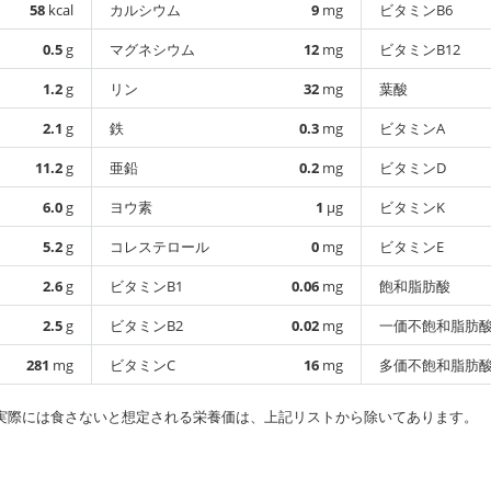
58
kcal
カルシウム
9
mg
ビタミンB6
0.5
g
マグネシウム
12
mg
ビタミンB12
1.2
g
リン
32
mg
葉酸
2.1
g
鉄
0.3
mg
ビタミンA
11.2
g
亜鉛
0.2
mg
ビタミンD
6.0
g
ヨウ素
1
µg
ビタミンK
5.2
g
コレステロール
0
mg
ビタミンE
2.6
g
ビタミンB1
0.06
mg
飽和脂肪酸
2.5
g
ビタミンB2
0.02
mg
一価不飽和脂肪
281
mg
ビタミンC
16
mg
多価不飽和脂肪
実際には食さないと想定される栄養価は、上記リストから除いてあります。