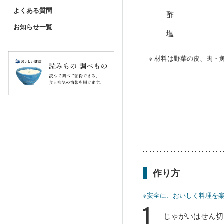
よくある質問
酢
お知らせ一覧
塩
※ 材料は野菜の皮、肉
作り方
※安全に、おいしく料理を
1
じゃがいはせん切