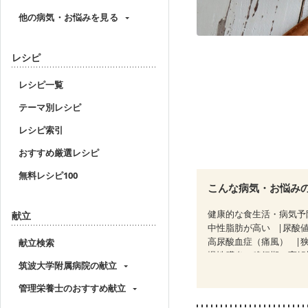
他の病気・お悩みを見る
レシピ
レシピ一覧
テーマ別レシピ
レシピ索引
おすすめ厳選レシピ
無料レシピ100
こんな病気・お悩み
健康的な食生活・病気予
献立
中性脂肪が高い
尿酸
高尿酸血症（痛風）
献立検索
慢性膵炎（移行期・寛解
筑波大学附属病院の献立
睡眠時無呼吸症候群
CKD（ステージ１）
C
管理栄養士のおすすめ献立
乳がん（ホルモン療法中