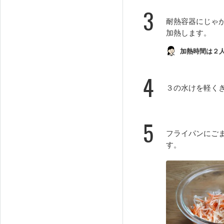
3
耐熱容器にじゃが
加熱します。
加熱時間は２
4
３の水けを軽く
5
フライパンにご
す。