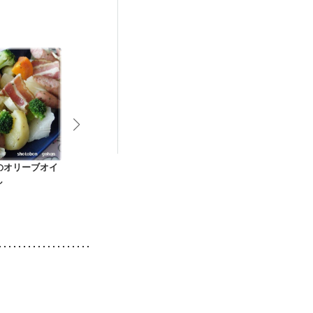
娠糖尿病(初期)
低栄養予防
のオリーブオイ
野菜のオーブン焼き
中国家庭料理 じゃが
じゃがいもと
し
いもと人参のサラダ
んの中華風サ