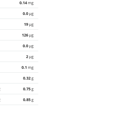
0.14
mg
0.0
µg
19
µg
126
µg
0.0
µg
2
µg
0.1
mg
0.32
g
酸
0.75
g
酸
0.85
g