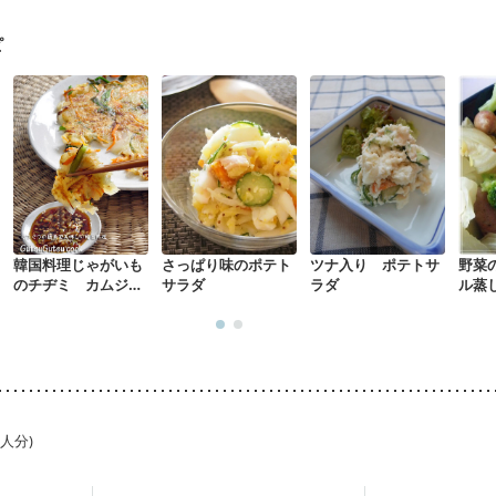
食欲がない
妊娠中(初期)
妊婦健診・体重増加が気になる（初期）
る（初期）
妊婦健診・血糖値が気になる（初期）
妊娠高血圧(中期)
妊
ピ
混合栄養）
産後（ミルク）
骨折
骨粗しょう症
関節リウマチ
乾癬
荒れ
妊活中
更年期
韓国料理じゃがいも
さっぱり味のポテト
ツナ入り ポテトサ
野菜
のチヂミ カムジャ
サラダ
ラダ
ル蒸
ジョン
1人分)