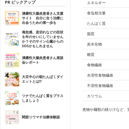
PR ピックアップ
エネルギー
食塩相当量
潰瘍性大腸炎患者さん支援
サイト 自分に合う治療に
出会うための第一歩を
たんぱく質
倦怠感、息切れなどの症状
脂質
を年のせいにしていません
か？そのサイン心臓からの
炭水化物
SOSかもしれません
糖質
潰瘍性大腸炎患者さん座談
会レポート
食物繊維
水溶性食物繊維
大豆中心の朝たんぱくダイ
エットとは!?
不溶性食物繊維
ツナでたんぱく質をプラス
カリウム
しましょう
煮物や麺類の残り汁など、
関節リウマチ治療体験談