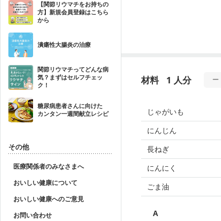
【関節リウマチをお持ちの
方】新規会員登録はこちら
から
潰瘍性大腸炎の治療
関節リウマチってどんな病
気？まずはセルフチェッ
材料
1 人分
ク！
糖尿病患者さんに向けた
じゃがいも
カンタン一週間献立レシピ
にんじん
その他
長ねぎ
医療関係者のみなさまへ
にんにく
おいしい健康について
ごま油
おいしい健康へのご意見
A
お問い合わせ