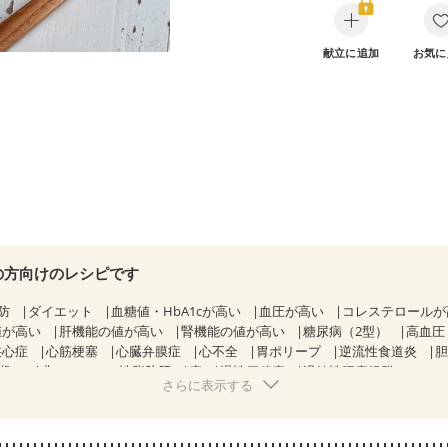
献立に追加
お気に
の方向けのレシピです
防
ダイエット
血糖値・HbA1cが高い
血圧が高い
コレステロール
値が高い
肝機能の値が高い
腎機能の値が高い
糖尿病（2型）
高血圧
狭心症
心筋梗塞
心臓弁膜症
心不全
胃ポリープ
逆流性食道炎
期）
非アルコール性脂肪肝
痔
慢性便秘症
過敏性腸症候群（IBS）
さらに表示する
糖尿病性腎症（第１期）
糖尿病性腎症（第２期）
糖尿病性腎症（第３期
KD（ステージ２）
CKD（ステージ３a）
乳がん（抗がん剤治療中）
）
乳がん（放射線治療中）
乳がん治療を終えた方・経過観察中の方な