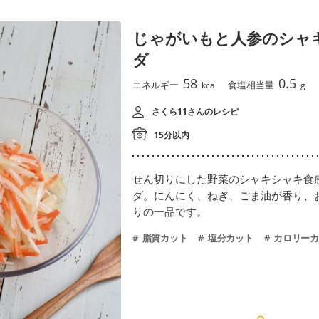
じゃがいもと人参のシャ
ダ
58
0.5
エネルギー
食塩相当量
kcal
g
さくら11さんのレシピ
15分以内
せん切りにした野菜のシャキシャキ食
ダ。にんにく、ねぎ、ごま油が香り、
りの一品です。
脂質カット
塩分カット
カロリーカ