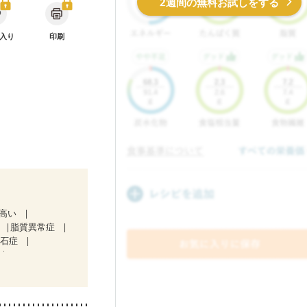
2週間の無料お試しをする
入り
印刷
が高い
脂質異常症
胆石症
）
ど