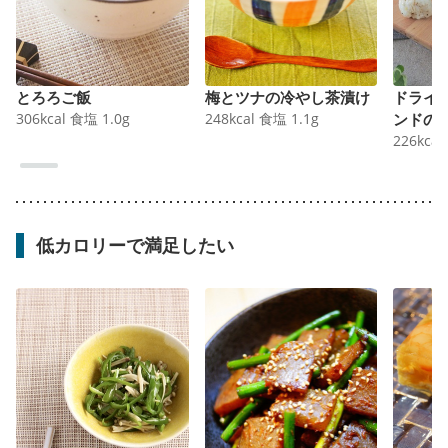
とろろご飯
梅とツナの冷やし茶漬け
ドライ
306
kcal
食塩
1.0
g
248
kcal
食塩
1.1
g
ンドの
226
kcal
低カロリーで満足したい