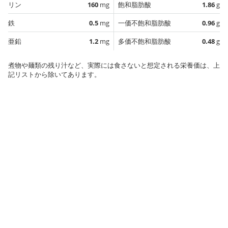
リン
160
mg
飽和脂肪酸
1.86
g
鉄
0.5
mg
一価不飽和脂肪酸
0.96
g
亜鉛
1.2
mg
多価不飽和脂肪酸
0.48
g
煮物や麺類の残り汁など、実際には食さないと想定される栄養価は、上
記リストから除いてあります。