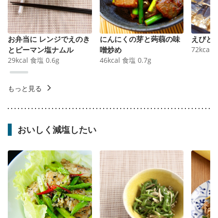
お弁当に レンジでえのき
にんにくの芽と蒟蒻の味
えびと
とピーマン塩ナムル
噌炒め
72
kcal
29
kcal
食塩
0.6
g
46
kcal
食塩
0.7
g
もっと見る
おいしく減塩したい