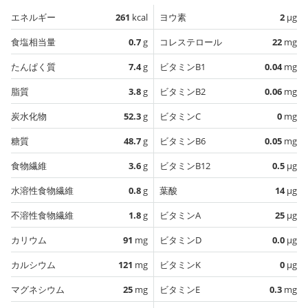
エネルギー
261
kcal
ヨウ素
2
µg
食塩相当量
0.7
g
コレステロール
22
mg
たんぱく質
7.4
g
ビタミンB1
0.04
mg
脂質
3.8
g
ビタミンB2
0.06
mg
炭水化物
52.3
g
ビタミンC
0
mg
糖質
48.7
g
ビタミンB6
0.05
mg
食物繊維
3.6
g
ビタミンB12
0.5
µg
水溶性食物繊維
0.8
g
葉酸
14
µg
不溶性食物繊維
1.8
g
ビタミンA
25
µg
カリウム
91
mg
ビタミンD
0.0
µg
カルシウム
121
mg
ビタミンK
0
µg
マグネシウム
25
mg
ビタミンE
0.3
mg