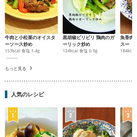
牛肉と小松菜のオイスタ
黒胡椒ビリビリ 鶏肉のガ
魚香肉
ーソース炒め
ーリック炒め
スー
153
kcal
食塩
1.4
g
124
kcal
食塩
0.9
g
184
kcal
もっと見る
人気のレシピ