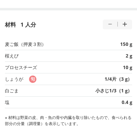
材料
1 人分
麦ご飯（押麦３割）
150 g
桜えび
2 g
プロセスチーズ
10 g
しょうが
1/4片（3 g）
白ごま
小さじ1/3（1 g）
塩
0.4 g
※ 材料は野菜の皮、肉・魚の骨や内臓を取り除いたもので、食べられる
部分の分量（調理量）を表示しています。