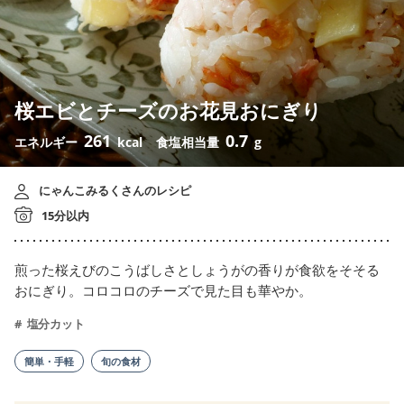
桜エビとチーズのお花見おにぎり
261
0.7
エネルギー
kcal
食塩相当量
g
にゃんこみるくさんのレシピ
15分以内
煎った桜えびのこうばしさとしょうがの香りが食欲をそそる
おにぎり。コロコロのチーズで見た目も華やか。
塩分カット
簡単・手軽
旬の食材