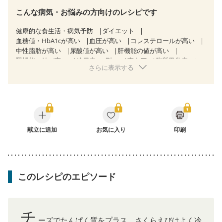
こんな病気・お悩みの方向けのレシピです
健康的な食生活・病気予防
ダイエット
血糖値・HbA1cが高い
血圧が高い
コレステロールが高い
中性脂肪が高い
尿酸値が高い
肝機能の値が高い
腎機能の値が高い
糖尿病（2型）
高血圧
脂質異常症
さらに表示する
高尿酸血症（痛風）
慢性膵炎（移行期・寛解期）
非アルコール性脂肪肝
痔
慢性便秘症
過敏性腸症候群（IBS）
睡眠時無呼吸症候群
糖尿病性腎症（第１期）
糖尿病性腎症（第２期）
糖尿病性腎症（第３期）
CKD（ステージ１）
CKD（ステージ２）
CKD（ステージ３a）
CKD（ステージ３b）
献立に追加
乳がん（抗がん剤治療中）
お気に入り
印刷
乳がん（ホルモン療法中）
乳がん（放射線治療中）
乳がん治療を終えた方・経過観察中の方など
妊娠中(初期)
妊婦健診・体重増加が気になる（初期）
妊婦健診・血圧が気になる（初期）
このレシピのエピソード
妊婦健診・血糖値が気になる（初期）
妊娠高血圧(中期)
妊娠糖尿病(初期)
産後（母乳）
産後（混合栄養）
産後（ミルク）
骨折
骨粗しょう症
関節リウマチ
乾癬
フレイル（年齢に合わせた体作り）
低栄養予防
チ
貧血対策
ニキビ・肌荒れ
妊活中
更年期
ーズでたんぱく質をプラス。さくらえびはよく冷