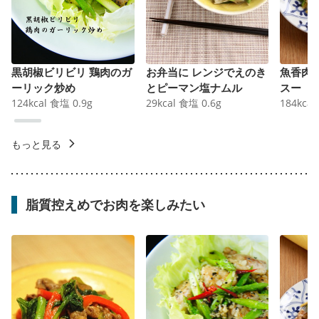
黒胡椒ビリビリ 鶏肉のガ
お弁当に レンジでえのき
魚香肉
ーリック炒め
とピーマン塩ナムル
スー
124
kcal
食塩
0.9
g
29
kcal
食塩
0.6
g
184
kcal
もっと見る
脂質控えめでお肉を楽しみたい