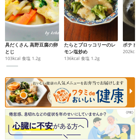
具だくさん 高野豆腐の卵
たらとブロッコリーのレ
ポテト
とじ
モン塩炒め
202
kcal
103
kcal
食塩
1.2
g
136
kcal
食塩
1.2
g