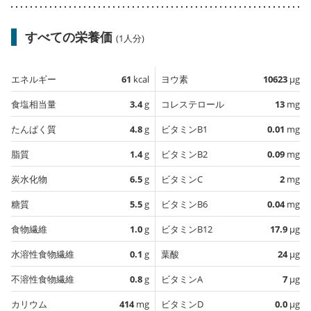
すべての栄養価
(1人分)
エネルギー
61
kcal
ヨウ素
10623
µg
食塩相当量
3.4
g
コレステロール
13
mg
たんぱく質
4.8
g
ビタミンB1
0.01
mg
脂質
1.4
g
ビタミンB2
0.09
mg
炭水化物
6.5
g
ビタミンC
2
mg
糖質
5.5
g
ビタミンB6
0.04
mg
食物繊維
1.0
g
ビタミンB12
17.9
µg
水溶性食物繊維
0.1
g
葉酸
24
µg
不溶性食物繊維
0.8
g
ビタミンA
7
µg
カリウム
414
mg
ビタミンD
0.0
µg