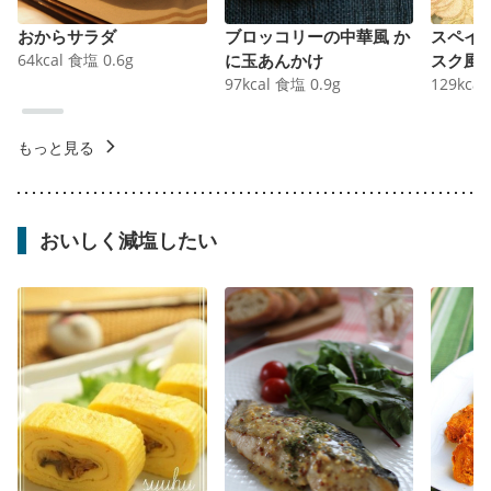
おからサラダ
ブロッコリーの中華風 か
スペイ
64
kcal
食塩
0.6
g
に玉あんかけ
スク風
97
kcal
食塩
0.9
g
129
kcal
もっと見る
おいしく減塩したい