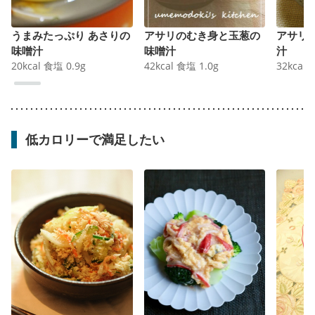
うまみたっぷり あさりの
アサリのむき身と玉葱の
アサリ
味噌汁
味噌汁
汁
20
kcal
食塩
0.9
g
42
kcal
食塩
1.0
g
32
kcal
低カロリーで満足したい