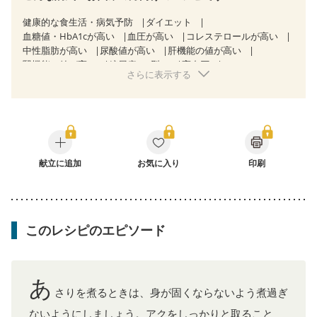
健康的な食生活・病気予防
ダイエット
血糖値・HbA1cが高い
血圧が高い
コレステロールが高い
中性脂肪が高い
尿酸値が高い
肝機能の値が高い
腎機能の値が高い
糖尿病（2型）
高血圧
さらに表示する
高尿酸血症（痛風）
胃炎
胃ポリープ
消化性潰瘍（胃・十二指腸潰瘍）
逆流性食道炎
慢性膵炎（移行期・寛解期）
痔
過敏性腸症候群（IBS）
CKD（ステージ１）
CKD（ステージ２）
乳がん（抗がん剤治療中）
乳がん（ホルモン療法中）
乳がん（放射線治療中）
乳がん治療を終えた方・経過観察中の方など
献立に追加
お気に入り
妊娠中(初期)
印刷
妊婦健診・体重増加が気になる（初期）
産後（母乳）
産後（混合栄養）
産後（ミルク）
骨折
骨粗しょう症
関節リウマチ
乾癬
フレイル（年齢に合わせた体作り）
低栄養予防
貧血対策
ニキビ・肌荒れ
妊活中
更年期
このレシピのエピソード
あ
さりを煮るときは、身が固くならないよう煮過ぎ
ないようにしましょう。アクをしっかりと取ること