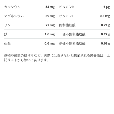
カルシウム
54
mg
ビタミンK
6
µg
マグネシウム
59
mg
ビタミンE
0.3
mg
リン
77
mg
飽和脂肪酸
0.21
g
鉄
1.6
mg
一価不飽和脂肪酸
0.22
g
亜鉛
0.6
mg
多価不飽和脂肪酸
0.69
g
煮物や麺類の残り汁など、実際には食さないと想定される栄養価は、上
記リストから除いてあります。