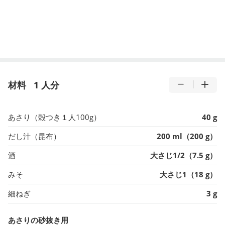
材料
1 人分
あさり（殻つき１人100g）
40 g
だし汁（昆布）
200 ml（200 g）
酒
大さじ1/2（7.5 g）
みそ
大さじ1（18 g）
細ねぎ
3 g
あさりの砂抜き用