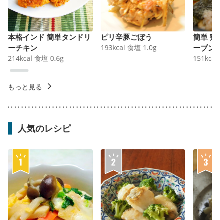
本格インド 簡単タンドリ
ピリ辛豚ごぼう
簡単 
ーチキン
193
kcal
食塩
1.0
g
ーブン
214
kcal
食塩
0.6
g
151
kcal
もっと見る
人気のレシピ