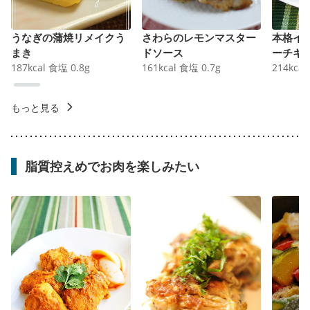
うなぎの蒲焼リメイクう
さわらのレモンマスター
本格イ
まき
ドソース
ーチキ
187
kcal
食塩
0.8
g
161
kcal
食塩
0.7
g
214
kcal
もっと見る
脂質控えめでお肉を楽しみたい