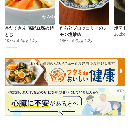
具だくさん 高野豆腐の卵
たらとブロッコリーのレ
ポテト
とじ
モン塩炒め
202
kcal
103
kcal
食塩
1.2
g
136
kcal
食塩
1.2
g