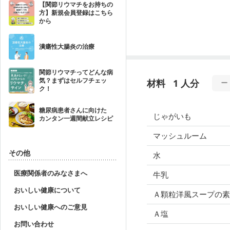
【関節リウマチをお持ちの
方】新規会員登録はこちら
から
潰瘍性大腸炎の治療
関節リウマチってどんな病
気？まずはセルフチェッ
材料
1 人分
ク！
糖尿病患者さんに向けた
じゃがいも
カンタン一週間献立レシピ
マッシュルーム
その他
水
医療関係者のみなさまへ
牛乳
おいしい健康について
Ａ顆粒洋風スープの素
おいしい健康へのご意見
Ａ塩
お問い合わせ