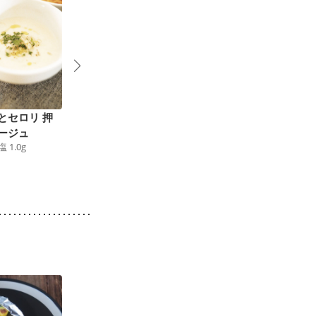
とセロリ 押
ブロッコリーの茎のポ
にんじんとじゃがいも
ージュ
タージュ
のみそポタージュ
塩
1.0
g
74
kcal
食塩
1.0
g
78
kcal
食塩
1.0
g
1