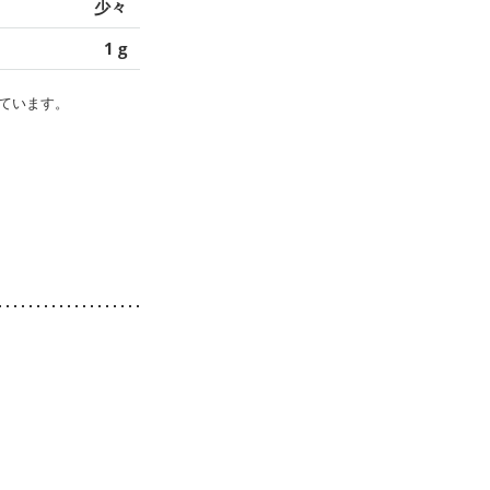
少々
1 g
ています。