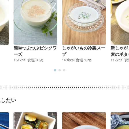
簡単つぶつぶビシソワ
じゃがいもの冷製スー
新じゃが
ーズ
プ
麦のポタ
161
kcal
食塩
0.5
g
163
kcal
食塩
1.2
g
117
kcal
食
足したい