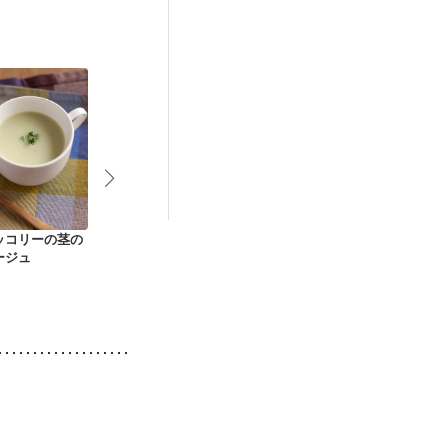
ッコリーの茎の
にんじんとじゃがい
具沢山の野菜と鮭の
じゃがいも冷
ージュ
ものみそポタージュ
粕汁
プ ビシソワ