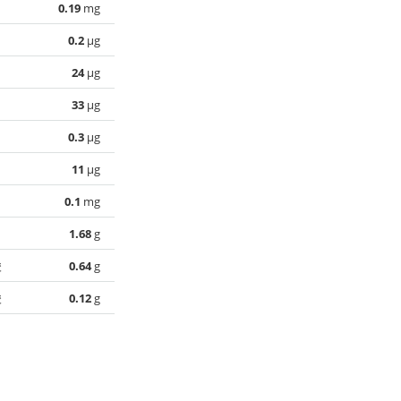
0.19
mg
0.2
µg
24
µg
33
µg
0.3
µg
11
µg
0.1
mg
1.68
g
酸
0.64
g
酸
0.12
g