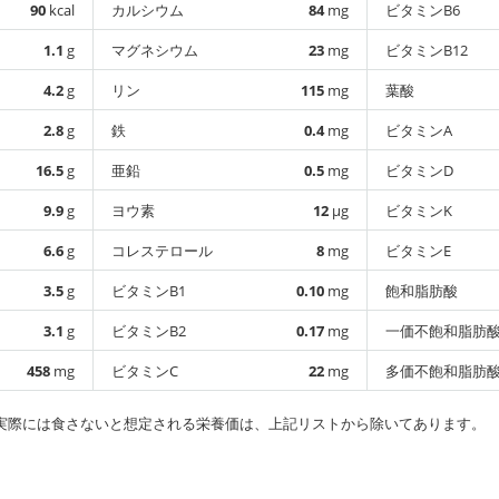
90
kcal
カルシウム
84
mg
ビタミンB6
1.1
g
マグネシウム
23
mg
ビタミンB12
4.2
g
リン
115
mg
葉酸
2.8
g
鉄
0.4
mg
ビタミンA
16.5
g
亜鉛
0.5
mg
ビタミンD
9.9
g
ヨウ素
12
µg
ビタミンK
6.6
g
コレステロール
8
mg
ビタミンE
3.5
g
ビタミンB1
0.10
mg
飽和脂肪酸
3.1
g
ビタミンB2
0.17
mg
一価不飽和脂肪
458
mg
ビタミンC
22
mg
多価不飽和脂肪
実際には食さないと想定される栄養価は、上記リストから除いてあります。