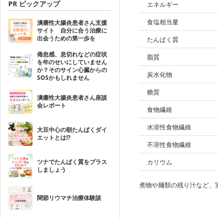
PR ピックアップ
エネルギー
食塩相当量
潰瘍性大腸炎患者さん支援
サイト 自分に合う治療に
出会うための第一歩を
たんぱく質
倦怠感、息切れなどの症状
脂質
を年のせいにしていません
か？そのサイン心臓からの
炭水化物
SOSかもしれません
糖質
潰瘍性大腸炎患者さん座談
会レポート
食物繊維
水溶性食物繊維
大豆中心の朝たんぱくダイ
エットとは!?
不溶性食物繊維
ツナでたんぱく質をプラス
カリウム
しましょう
煮物や麺類の残り汁など、
関節リウマチ治療体験談