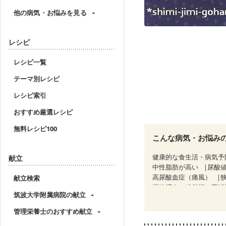
他の病気・お悩みを見る
レシピ
レシピ一覧
テーマ別レシピ
レシピ索引
おすすめ厳選レシピ
無料レシピ100
こんな病気・お悩み
健康的な食生活・病気予
献立
中性脂肪が高い
尿酸
高尿酸血症（痛風）
献立検索
慢性膵炎（移行期・寛解
筑波大学附属病院の献立
睡眠時無呼吸症候群
CKD（ステージ２）
管理栄養士のおすすめ献立
乳がん治療を終えた方・