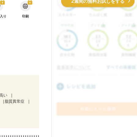
2週間の無料お試しをする
入り
印刷
が高い
脂質異常症
療中）
症
関節リウマチ