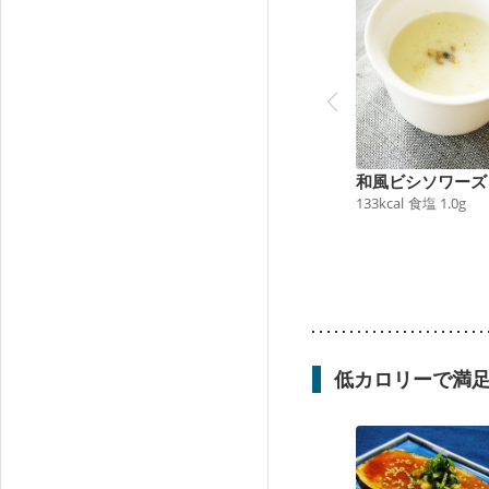
和風ビシソワーズ
133
kcal
食塩
1.0
g
低カロリーで満