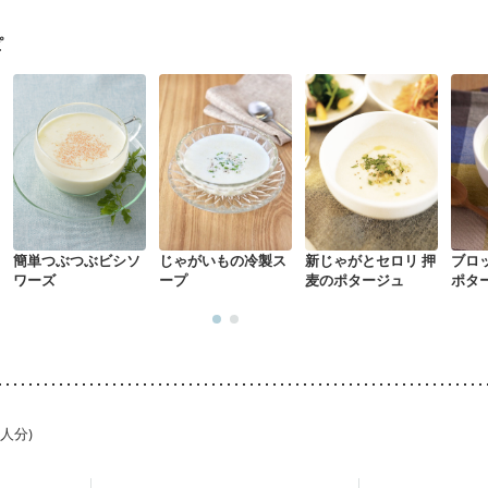
た体作り）
低栄養予防
貧血対策
ニキビ・肌荒れ
妊活中
更年期
ピ
簡単つぶつぶビシソ
じゃがいもの冷製ス
新じゃがとセロリ 押
ブロ
ワーズ
ープ
麦のポタージュ
ポタ
1人分)