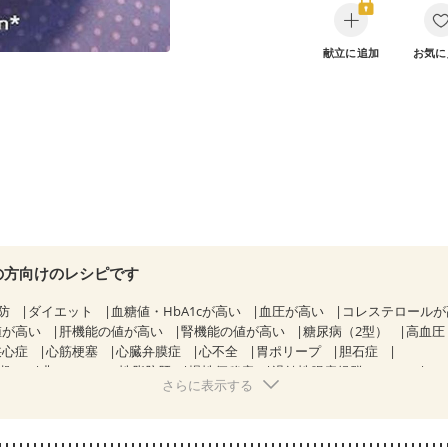
献立に追加
お気に
の方向けのレシピです
防
ダイエット
血糖値・HbA1cが高い
血圧が高い
コレステロール
値が高い
肝機能の値が高い
腎機能の値が高い
糖尿病（2型）
高血圧
狭心症
心筋梗塞
心臓弁膜症
心不全
胃ポリープ
胆石症
期）
非アルコール性脂肪肝
慢性便秘症
過敏性腸症候群（IBS）
さらに表示する
糖尿病性腎症（第１期）
糖尿病性腎症（第２期）
CKD（ステージ１）
乳がん（抗がん剤治療中）
乳がん（ホルモン療法中）
乳がん（放射線治
経過観察中の方など
食欲がない
産後（ミルク）
骨折
骨粗しょう