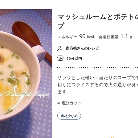
マッシュルームとポテト
プ
90
1.1
エネルギー
食塩相当量
kcal
g
庭乃桃さんのレシピ
15分以内
サラリとした軽い口当たりのスープで
切りにスライスするので火の通りが良
ます。
塩分カット
食材少なめ