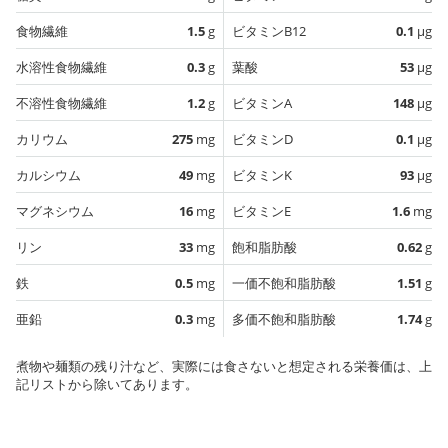
食物繊維
1.5
g
ビタミンB12
0.1
µg
水溶性食物繊維
0.3
g
葉酸
53
µg
不溶性食物繊維
1.2
g
ビタミンA
148
µg
カリウム
275
mg
ビタミンD
0.1
µg
カルシウム
49
mg
ビタミンK
93
µg
マグネシウム
16
mg
ビタミンE
1.6
mg
リン
33
mg
飽和脂肪酸
0.62
g
鉄
0.5
mg
一価不飽和脂肪酸
1.51
g
亜鉛
0.3
mg
多価不飽和脂肪酸
1.74
g
煮物や麺類の残り汁など、実際には食さないと想定される栄養価は、上
記リストから除いてあります。