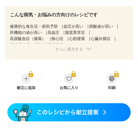
こんな病気・お悩みの方向けのレシピです
健康的な食生活・病気予防
血圧が高い
尿酸値が高い
肝機能の値が高い
高血圧
脂質異常症
高尿酸血症（痛風）
狭心症
心筋梗塞
心臓弁膜症
慢性便秘症
過敏性腸症候群（IBS）
さらに表示する
乳がん（抗がん剤治療中）
乳がん（ホルモン療法中）
乳がん（放射線治療中）
乳がん治療を終えた方・経過観察中の方など
食欲がない
妊娠中(初期)
妊婦健診・体重増加が気になる（初期）
妊婦健診・血圧が気になる（初期）
妊婦健診・血糖値が気になる（初期）
妊娠高血圧(中期)
妊娠糖尿病(初期)
献立に追加
産後（母乳）
お気に入り
産後（混合栄養）
印刷
産後（ミルク）
骨粗しょう症
関節リウマチ
フレイル（年齢に合わせた体作り）
低栄養予防
貧血対策
ニキビ・肌荒れ
妊活中
更年期