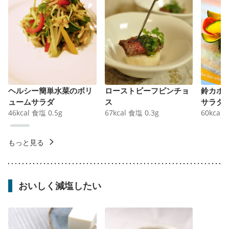
ヘルシー簡単水菜のボリ
ローストビーフピンチョ
鈴カボ
ュームサラダ
ス
サラダ
46
kcal
食塩
0.5
g
67
kcal
食塩
0.3
g
60
kcal
もっと見る
おいしく減塩したい