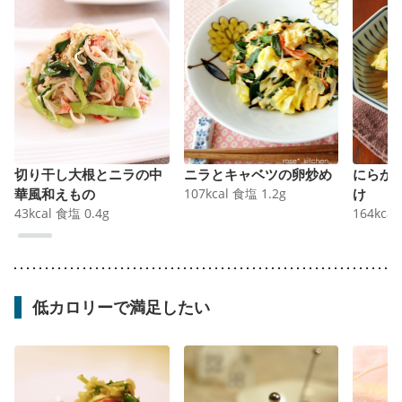
切り干し大根とニラの中
ニラとキャベツの卵炒め
にらか
華風和えもの
107
kcal
食塩
1.2
g
け
43
kcal
食塩
0.4
g
164
kcal
低カロリーで満足したい