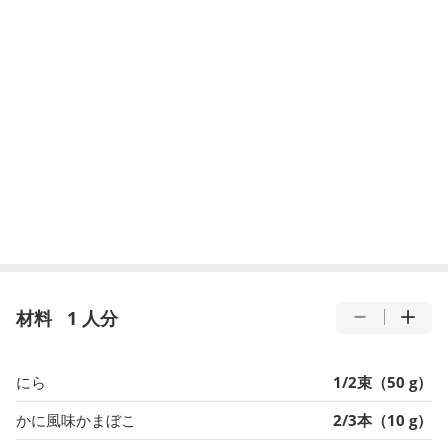
材料
1 人分
にら
1/2束（50 g）
かに風味かまぼこ
2/3本（10 g）