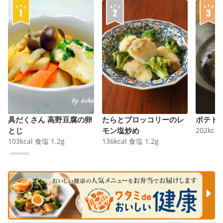
具だくさん 高野豆腐の卵
たらとブロッコリーのレ
ポテト
とじ
モン塩炒め
202
kcal
103
kcal
食塩
1.2
g
136
kcal
食塩
1.2
g