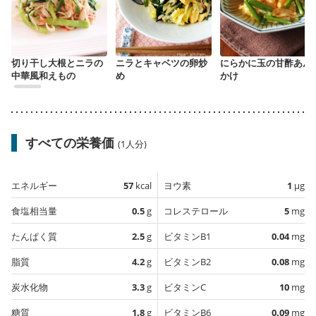
切り干し大根とニラの
ニラとキャベツの卵炒
にらかに玉の甘酢あん
中華風和えもの
め
かけ
すべての栄養価
(1人分)
エネルギー
57
kcal
ヨウ素
1
µg
食塩相当量
0.5
g
コレステロール
5
mg
たんぱく質
2.5
g
ビタミンB1
0.04
mg
脂質
4.2
g
ビタミンB2
0.08
mg
炭水化物
3.3
g
ビタミンC
10
mg
糖質
1.8
g
ビタミンB6
0.09
mg