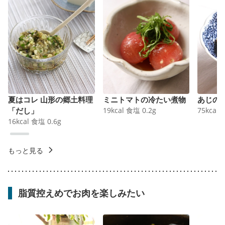
夏はコレ 山形の郷土料理
ミニトマトの冷たい煮物
あじの
「だし」
19
kcal
食塩
0.2
g
75
kcal
16
kcal
食塩
0.6
g
もっと見る
脂質控えめでお肉を楽しみたい