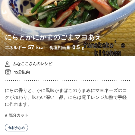
にらとかにかまのごまマヨあえ
57
0.5
エネルギー
kcal
食塩相当量
g
ふなここさんのレシピ
15分以内
にらの香りと、かに風味かまぼこのうまみにマヨネーズのコ
クが加わり、味わい深い一品。にらは電子レンジ加熱で手軽
に作れます。
塩分カット
食材少なめ