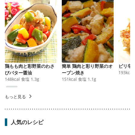
鶏もも肉と彩野菜のわさ
簡単 鶏肉と彩り野菜のオ
ピリ辛
びバター醤油
ーブン焼き
193
kcal
148
kcal
食塩
1.3
g
151
kcal
食塩
1.1
g
もっと見る
人気のレシピ