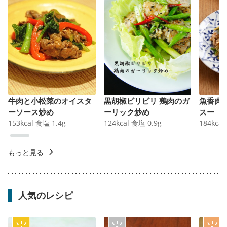
牛肉と小松菜のオイスタ
黒胡椒ビリビリ 鶏肉のガ
魚香肉
ーソース炒め
ーリック炒め
スー
153
kcal
食塩
1.4
g
124
kcal
食塩
0.9
g
184
kcal
もっと見る
人気のレシピ