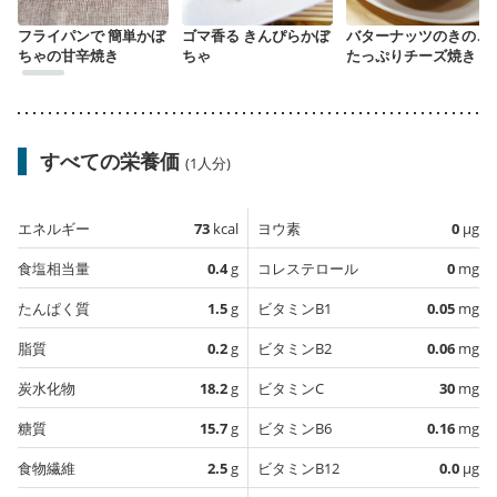
フライパンで 簡単かぼ
ゴマ香る きんぴらかぼ
バターナッツのきのこ
ちゃの甘辛焼き
ちゃ
たっぷりチーズ焼き
すべての栄養価
(1人分)
エネルギー
73
kcal
ヨウ素
0
µg
食塩相当量
0.4
g
コレステロール
0
mg
たんぱく質
1.5
g
ビタミンB1
0.05
mg
脂質
0.2
g
ビタミンB2
0.06
mg
炭水化物
18.2
g
ビタミンC
30
mg
糖質
15.7
g
ビタミンB6
0.16
mg
食物繊維
2.5
g
ビタミンB12
0.0
µg