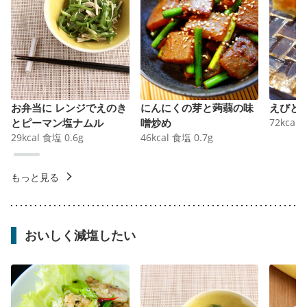
お弁当に レンジでえのき
にんにくの芽と蒟蒻の味
えびと
とピーマン塩ナムル
噌炒め
72
kcal
29
kcal
食塩
0.6
g
46
kcal
食塩
0.7
g
もっと見る
おいしく減塩したい