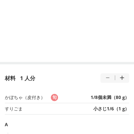
材料
1 人分
かぼちゃ（皮付き）
1/8個未満（80 g）
すりごま
小さじ1/6（1 g）
A