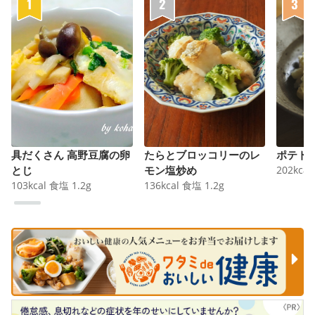
具だくさん 高野豆腐の卵
たらとブロッコリーのレ
ポテト
とじ
モン塩炒め
202
kcal
103
kcal
食塩
1.2
g
136
kcal
食塩
1.2
g