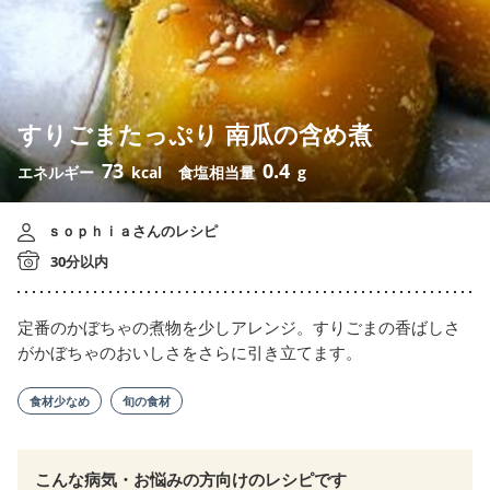
すりごまたっぷり 南瓜の含め煮
73
0.4
エネルギー
kcal
食塩相当量
g
ｓｏｐｈｉａさんのレシピ
30分以内
定番のかぼちゃの煮物を少しアレンジ。すりごまの香ばしさ
がかぼちゃのおいしさをさらに引き立てます。
食材少なめ
旬の食材
こんな病気・お悩みの方向けのレシピです