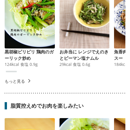
黒胡椒ビリビリ 鶏肉のガ
お弁当に レンジでえのき
魚香肉
ーリック炒め
とピーマン塩ナムル
スー
124
kcal
食塩
0.9
g
29
kcal
食塩
0.6
g
184
kcal
もっと見る
脂質控えめでお肉を楽しみたい