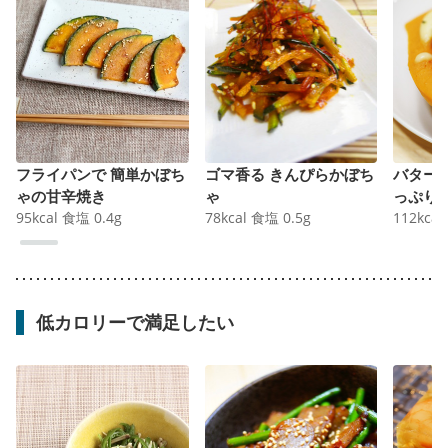
フライパンで 簡単かぼち
ゴマ香る きんぴらかぼち
バター
ゃの甘辛焼き
ゃ
っぷり
95
kcal
食塩
0.4
g
78
kcal
食塩
0.5
g
112
kcal
低カロリーで満足したい