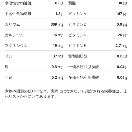
水溶性食物繊維
0.6
g
葉酸
30
µg
不溶性食物繊維
1.8
g
ビタミンA
147
µg
カリウム
309
mg
ビタミンD
0.0
µg
カルシウム
16
mg
ビタミンK
26
µg
マグネシウム
19
mg
ビタミンE
2.7
mg
リン
37
mg
飽和脂肪酸
0.03
g
鉄
0.3
mg
一価不飽和脂肪酸
0.04
g
亜鉛
0.2
mg
多価不飽和脂肪酸
0.04
g
煮物や麺類の残り汁など、実際には食さないと想定される栄養価は、上
記リストから除いてあります。