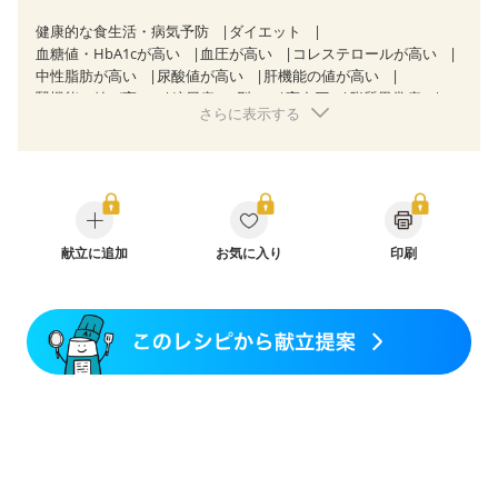
健康的な食生活・病気予防
ダイエット
血糖値・HbA1cが高い
血圧が高い
コレステロールが高い
中性脂肪が高い
尿酸値が高い
肝機能の値が高い
腎機能の値が高い
糖尿病（2型）
高血圧
脂質異常症
さらに表示する
高尿酸血症（痛風）
狭心症
心筋梗塞
心臓弁膜症
心不全
胃ポリープ
逆流性食道炎
胆石症
慢性膵炎（移行期・寛解期）
非アルコール性脂肪肝
痔
過敏性腸症候群（IBS）
睡眠時無呼吸症候群
糖尿病性腎症（第１期）
糖尿病性腎症（第２期）
糖尿病性腎症（第３期）
CKD（ステージ１）
CKD（ステージ２）
献立に追加
CKD（ステージ３a）
お気に入り
印刷
乳がん（抗がん剤治療中）
乳がん（ホルモン療法中）
乳がん（放射線治療中）
乳がん治療を終えた方・経過観察中の方など
味の感じ方が変わった
食欲がない
妊娠中(初期)
妊婦健診・体重増加が気になる（初期）
妊婦健診・血圧が気になる（初期）
妊婦健診・血糖値が気になる（初期）
妊娠高血圧(中期)
妊娠糖尿病(初期)
産後（母乳）
産後（混合栄養）
産後（ミルク）
骨折
骨粗しょう症
関節リウマチ
乾癬
フレイル（年齢に合わせた体作り）
貧血対策