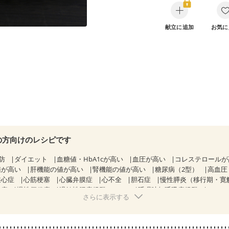
献立に追加
お気に
の方向けのレシピです
防
ダイエット
血糖値・HbA1cが高い
血圧が高い
コレステロール
値が高い
肝機能の値が高い
腎機能の値が高い
糖尿病（2型）
高血圧
狭心症
心筋梗塞
心臓弁膜症
心不全
胆石症
慢性膵炎（移行期・寛
痔
慢性便秘症
過敏性腸症候群（IBS）
睡眠時無呼吸症候群
さらに表示する
糖尿病性腎症（第２期）
糖尿病性腎症（第３期）
CKD（ステージ１
KD（ステージ３a）
CKD（ステージ３b）
乳がん（抗がん剤治療中）
）
乳がん（放射線治療中）
乳がん治療を終えた方・経過観察中の方な