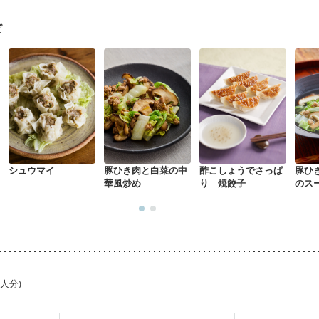
）
飲み込みにくい
味の感じ方が変わった
食欲がない
消化不良
になる（初期）
妊婦健診・血圧が気になる（初期）
ピ
なる（初期）
妊娠高血圧(中期)
妊娠糖尿病(初期)
産後（母乳）
産
骨粗しょう症
関節リウマチ
乾癬
フレイル（年齢に合わせた体作り
荒れ
妊活中
更年期
シュウマイ
豚ひき肉と白菜の中
酢こしょうでさっぱ
豚ひ
華風炒め
り 焼餃子
のス
1人分)