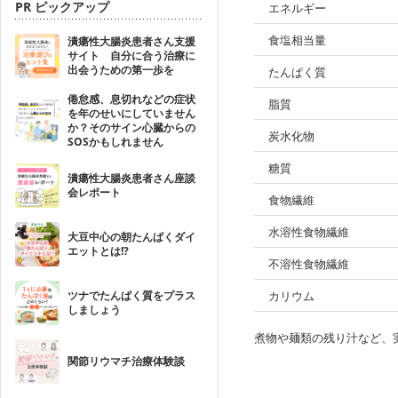
PR ピックアップ
エネルギー
食塩相当量
潰瘍性大腸炎患者さん支援
サイト 自分に合う治療に
出会うための第一歩を
たんぱく質
倦怠感、息切れなどの症状
脂質
を年のせいにしていません
か？そのサイン心臓からの
炭水化物
SOSかもしれません
糖質
潰瘍性大腸炎患者さん座談
会レポート
食物繊維
水溶性食物繊維
大豆中心の朝たんぱくダイ
エットとは!?
不溶性食物繊維
ツナでたんぱく質をプラス
カリウム
しましょう
煮物や麺類の残り汁など、
関節リウマチ治療体験談