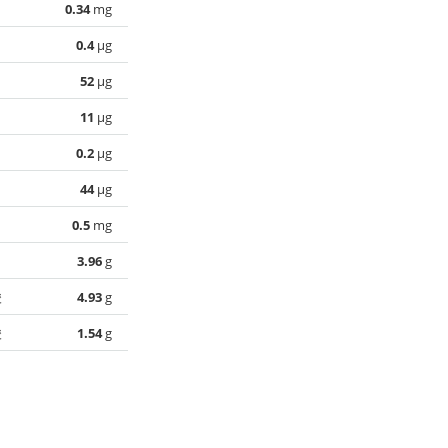
0.34
mg
0.4
µg
52
µg
11
µg
0.2
µg
44
µg
0.5
mg
3.96
g
酸
4.93
g
酸
1.54
g