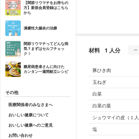
【関節リウマチをお持ちの
方】新規会員登録はこちら
から
潰瘍性大腸炎の治療
関節リウマチってどんな病
気？まずはセルフチェッ
材料
1 人分
ク！
糖尿病患者さんに向けた
豚ひき肉
カンタン一週間献立レシピ
玉ねぎ
その他
白菜
医療関係者のみなさまへ
白菜の葉
おいしい健康について
シュウマイの皮（１人
おいしい健康へのご意見
塩
お問い合わせ