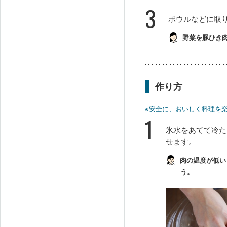
3
ボウルなどに取
野菜を豚ひき
作り方
※安全に、おいしく料理を
1
氷水をあてて冷た
せます。
肉の温度が低い
う。