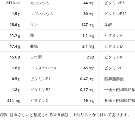
217
kcal
カルシウム
44
mg
ビタミンB6
1.5
g
マグネシウム
30
mg
ビタミンB12
13.6
g
リン
127
mg
葉酸
11.7
g
鉄
1.1
mg
ビタミンA
17.4
g
亜鉛
2.1
mg
ビタミンD
15.6
g
ヨウ素
2
µg
ビタミンK
1.8
g
コレステロール
45
mg
ビタミンE
0.5
g
ビタミンB1
0.47
mg
飽和脂肪酸
1.2
g
ビタミンB2
0.17
mg
一価不飽和脂肪
414
mg
ビタミンC
16
mg
多価不飽和脂肪
実際には食さないと想定される栄養価は、上記リストから除いてあります。