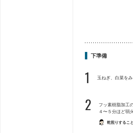
下準備
1
玉ねぎ、白菜をみ
2
フッ素樹脂加工
４〜５分ほど弱
乾煎りするこ