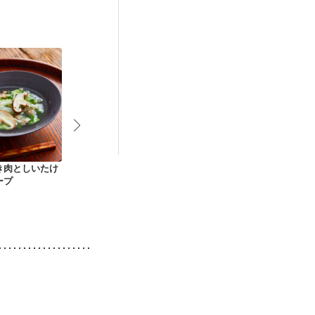
妊娠中(初期)
後（混合栄養）
）
低栄養予防
き肉としいたけ
薬味たっぷり 簡単白
残り野菜で 煮込まな
パプリカと挽
ープ
菜みぞれスープ
いスパイシーカレー
んかけ丼