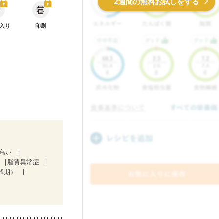
2週間の無料お試しをする
入り
印刷
が高い
脂質異常症
解期）
）
ど