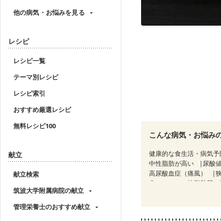
他の病気・お悩みを見る
レシピ
レシピ一覧
テーマ別レシピ
レシピ索引
おすすめ厳選レシピ
無料レシピ100
こんな病気・お悩み
健康的な食生活・病気予
献立
中性脂肪が高い
尿酸
高尿酸血症（痛風）
献立検索
非アルコール性脂肪肝
筑波大学附属病院の献立
糖尿病性腎症（第１期）
CKD（ステージ２）
C
管理栄養士のおすすめ献立
乳がん（ホルモン療法中