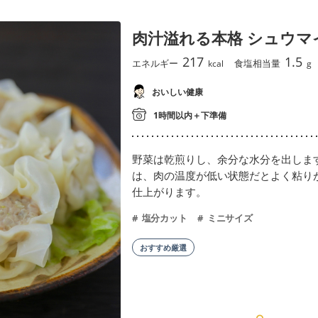
肉汁溢れる本格 シュウマ
217
1.5
エネルギー
食塩相当量
kcal
g
おいしい健康
1時間以内＋下準備
野菜は乾煎りし、余分な水分を出しま
は、肉の温度が低い状態だとよく粘り
仕上がります。
塩分カット
ミニサイズ
おすすめ厳選