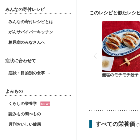
胃がん（抗がん剤治療中
妊婦健診・体重増加が気
みんなの寄付レシピ
このレシピと似たレシ
妊婦健診・血糖値が気に
産後（ミルク）
骨折
みんなの寄付レシピとは
貧血対策
ニキビ・肌
がんサバイバーキッチン
糖尿病のみなさんへ
症状に合わせて
症状・目的別の食事
無塩のモチモチ餃子
よみもの
くらしの栄養学
読みもの調べもの
すべての栄養価
月刊おいしい健康
(