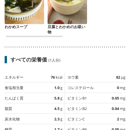
わかめスープ
豆腐とわかめのお吸い
物
すべての栄養価
(1人分)
エネルギー
76
kcal
ヨウ素
82
µg
食塩相当量
1.0
g
コレステロール
0
mg
たんぱく質
5.8
g
ビタミンB1
0.05
mg
脂質
4.5
g
ビタミンB2
0.04
mg
炭水化物
2.3
g
ビタミンC
2
mg
糖質
1.7
g
ビタミンB6
0.05
mg