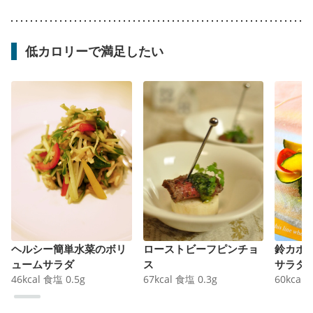
低カロリーで満足したい
ヘルシー簡単水菜のボリ
ローストビーフピンチョ
鈴カボ
ュームサラダ
ス
サラダ
46
kcal
食塩
0.5
g
67
kcal
食塩
0.3
g
60
kcal