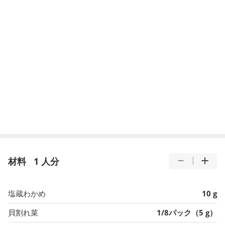
材料
1 人分
塩蔵わかめ
10 g
貝割れ菜
1/8パック（5 g）