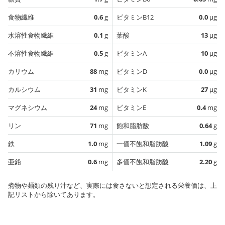
食物繊維
0.6
g
ビタミンB12
0.0
µg
水溶性食物繊維
0.1
g
葉酸
13
µg
不溶性食物繊維
0.5
g
ビタミンA
10
µg
カリウム
88
mg
ビタミンD
0.0
µg
カルシウム
31
mg
ビタミンK
27
µg
マグネシウム
24
mg
ビタミンE
0.4
mg
リン
71
mg
飽和脂肪酸
0.64
g
鉄
1.0
mg
一価不飽和脂肪酸
1.09
g
亜鉛
0.6
mg
多価不飽和脂肪酸
2.20
g
煮物や麺類の残り汁など、実際には食さないと想定される栄養価は、上
記リストから除いてあります。