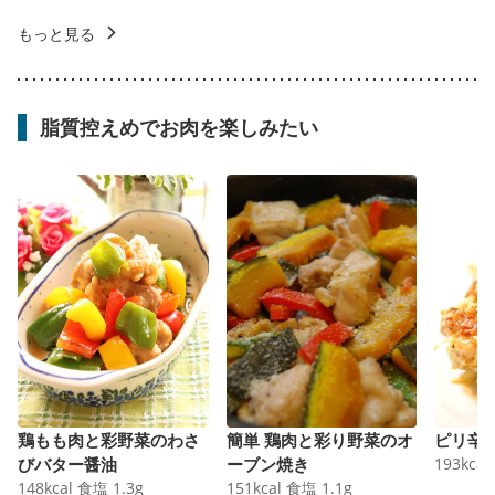
もっと見る
脂質控えめでお肉を楽しみたい
鶏もも肉と彩野菜のわさ
簡単 鶏肉と彩り野菜のオ
ピリ辛
びバター醤油
ーブン焼き
193
kcal
148
kcal
食塩
1.3
g
151
kcal
食塩
1.1
g