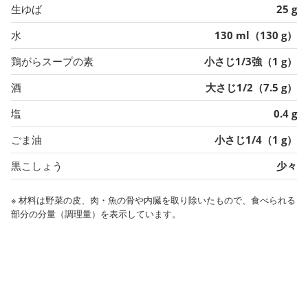
生ゆば
25 g
水
130 ml（130 g）
鶏がらスープの素
小さじ1/3強（1 g）
酒
大さじ1/2（7.5 g）
塩
0.4 g
ごま油
小さじ1/4（1 g）
黒こしょう
少々
※ 材料は野菜の皮、肉・魚の骨や内臓を取り除いたもので、食べられる
部分の分量（調理量）を表示しています。