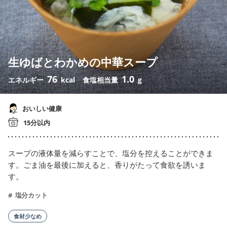
生ゆばとわかめの中華スープ
76
1.0
エネルギー
kcal
食塩相当量
g
おいしい健康
15分以内
スープの液体量を減らすことで、塩分を控えることができま
す。ごま油を最後に加えると、香りがたって食欲を誘いま
す。
塩分カット
食材少なめ