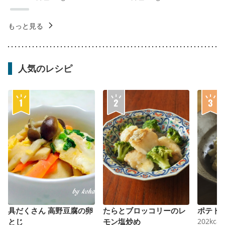
もっと見る
人気のレシピ
具だくさん 高野豆腐の卵
たらとブロッコリーのレ
ポテト
とじ
モン塩炒め
202
kcal