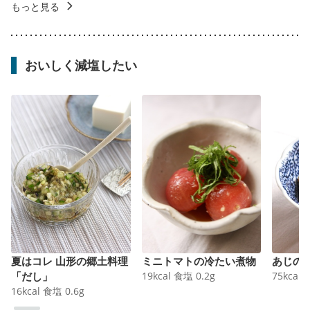
もっと見る
おいしく減塩したい
夏はコレ 山形の郷土料理
ミニトマトの冷たい煮物
あじの
「だし」
19
kcal
食塩
0.2
g
75
kcal
16
kcal
食塩
0.6
g