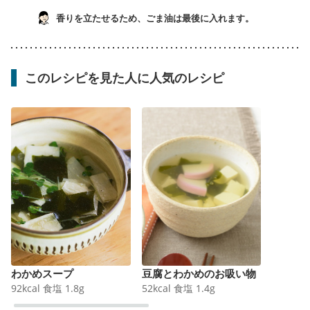
香りを立たせるため、ごま油は最後に入れます。
このレシピを見た人に人気のレシピ
わかめスープ
豆腐とわかめのお吸い物
92
kcal
食塩
1.8
g
52
kcal
食塩
1.4
g