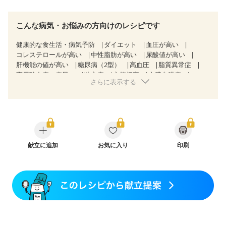
こんな病気・お悩みの方向けのレシピです
健康的な食生活・病気予防
ダイエット
血圧が高い
コレステロールが高い
中性脂肪が高い
尿酸値が高い
肝機能の値が高い
糖尿病（2型）
高血圧
脂質異常症
高尿酸血症（痛風）
狭心症
心筋梗塞
心臓弁膜症
さらに表示する
心不全
胆石症
過敏性腸症候群（IBS）
糖尿病性腎症（第３期）
CKD（ステージ３b）
乳がん（抗がん剤治療中）
乳がん（ホルモン療法中）
乳がん（放射線治療中）
乳がん治療を終えた方・経過観察中の方など
食欲がない
産後（ミルク）
骨折
骨粗しょう症
関節リウマチ
フレイル（年齢に合わせた体作り）
献立に追加
お気に入り
低栄養予防
貧血対策
印刷
ニキビ・肌荒れ
妊活中
更年期