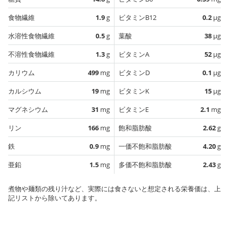
食物繊維
1.9
g
ビタミンB12
0.2
µg
水溶性食物繊維
0.5
g
葉酸
38
µg
不溶性食物繊維
1.3
g
ビタミンA
52
µg
カリウム
499
mg
ビタミンD
0.1
µg
カルシウム
19
mg
ビタミンK
15
µg
マグネシウム
31
mg
ビタミンE
2.1
mg
リン
166
mg
飽和脂肪酸
2.62
g
鉄
0.9
mg
一価不飽和脂肪酸
4.20
g
亜鉛
1.5
mg
多価不飽和脂肪酸
2.43
g
煮物や麺類の残り汁など、実際には食さないと想定される栄養価は、上
記リストから除いてあります。