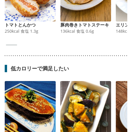
トマトとんかつ
豚肉巻きトマトステーキ
エリン
250
kcal
食塩
1.3
g
136
kcal
食塩
0.6
g
148
kcal
低カロリーで満足したい