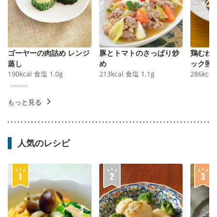
ゴーヤーの肉詰め レンジ
豚とトマトのさっぱり炒
鶏むね
蒸し
め
ック照
190
kcal
食塩
1.0
g
213
kcal
食塩
1.1
g
286
kcal
もっと見る
人気のレシピ