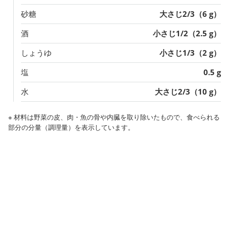
砂糖
大さじ2/3（6 g）
酒
小さじ1/2（2.5 g）
しょうゆ
小さじ1/3（2 g）
塩
0.5 g
水
大さじ2/3（10 g）
※ 材料は野菜の皮、肉・魚の骨や内臓を取り除いたもので、食べられる
部分の分量（調理量）を表示しています。