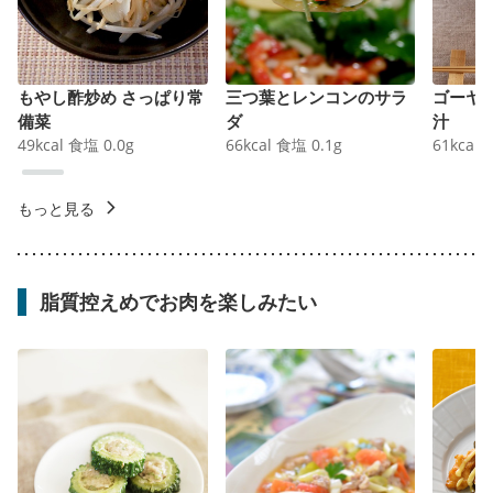
もやし酢炒め さっぱり常
三つ葉とレンコンのサラ
ゴーヤ
備菜
ダ
汁
49
kcal
食塩
0.0
g
66
kcal
食塩
0.1
g
61
kcal
もっと見る
脂質控えめでお肉を楽しみたい