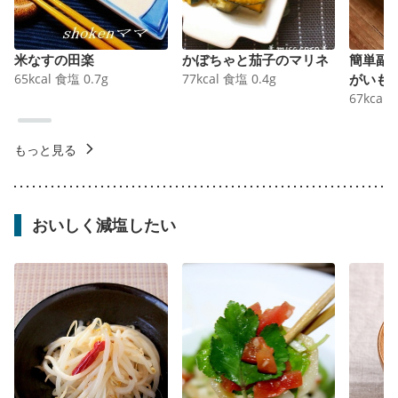
米なすの田楽
かぼちゃと茄子のマリネ
簡単副
65
kcal
食塩
0.7
g
77
kcal
食塩
0.4
g
がいも
67
kcal
もっと見る
おいしく減塩したい