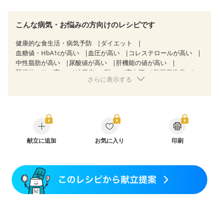
こんな病気・お悩みの方向けのレシピです
健康的な食生活・病気予防
ダイエット
血糖値・HbA1cが高い
血圧が高い
コレステロールが高い
中性脂肪が高い
尿酸値が高い
肝機能の値が高い
腎機能の値が高い
糖尿病（2型）
高血圧
脂質異常症
さらに表示する
高尿酸血症（痛風）
狭心症
心筋梗塞
心臓弁膜症
心不全
胃ポリープ
胆石症
慢性膵炎（移行期・寛解期）
非アルコール性脂肪肝
慢性便秘症
過敏性腸症候群（IBS）
睡眠時無呼吸症候群
糖尿病性腎症（第１期）
糖尿病性腎症（第２期）
糖尿病性腎症（第３期）
CKD（ステージ１）
CKD（ステージ２）
献立に追加
CKD（ステージ３a）
お気に入り
印刷
乳がん（抗がん剤治療中）
乳がん（ホルモン療法中）
乳がん（放射線治療中）
乳がん治療を終えた方・経過観察中の方など
産後（ミルク）
骨折
関節リウマチ
乾癬
フレイル（年齢に合わせた体作り）
貧血対策
ニキビ・肌荒れ
妊活中
更年期