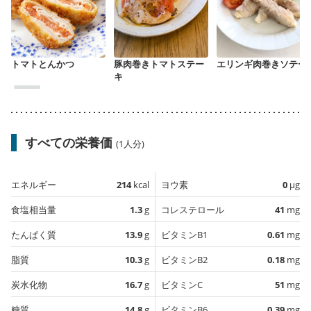
トマトとんかつ
豚肉巻きトマトステー
エリンギ肉巻きソテー
キ
すべての栄養価
(1人分)
エネルギー
214
kcal
ヨウ素
0
µg
食塩相当量
1.3
g
コレステロール
41
mg
たんぱく質
13.9
g
ビタミンB1
0.61
mg
脂質
10.3
g
ビタミンB2
0.18
mg
炭水化物
16.7
g
ビタミンC
51
mg
糖質
14.8
g
ビタミンB6
0.39
mg