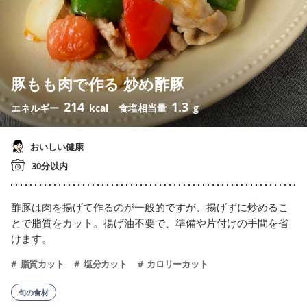
豚もも肉で作る 炒め酢豚
214
1.3
エネルギー
kcal
食塩相当量
g
おいしい健康
30分以内
酢豚は肉を揚げて作るのが一般的ですが、揚げずに炒めるこ
とで脂質をカット。揚げ油不要で、準備や片付けの手間を省
けます。
脂質カット
塩分カット
カロリーカット
旬の食材