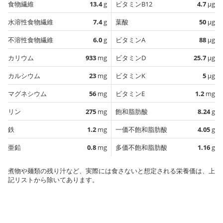
食物繊維
13.4
g
ビタミンB12
4.7
µg
水溶性食物繊維
7.4
g
葉酸
50
µg
不溶性食物繊維
6.0
g
ビタミンA
88
µg
カリウム
933
mg
ビタミンD
25.7
µg
カルシウム
23
mg
ビタミンK
5
µg
マグネシウム
56
mg
ビタミンE
1.2
mg
リン
275
mg
飽和脂肪酸
8.24
g
鉄
1.2
mg
一価不飽和脂肪酸
4.05
g
亜鉛
0.8
mg
多価不飽和脂肪酸
1.16
g
煮物や麺類の残り汁など、実際には食さないと想定される栄養価は、上
記リストから除いてあります。