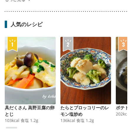
人気のレシピ
具だくさん 高野豆腐の卵
たらとブロッコリーのレ
ポテト
とじ
モン塩炒め
202
kcal
103
kcal
食塩
1.2
g
136
kcal
食塩
1.2
g