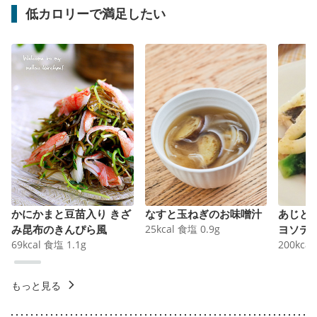
低カロリーで満足したい
かにかまと豆苗入り きざ
なすと玉ねぎのお味噌汁
あじと
み昆布のきんぴら風
25
kcal
食塩
0.9
g
ヨソテ
69
kcal
食塩
1.1
g
200
kcal
もっと見る