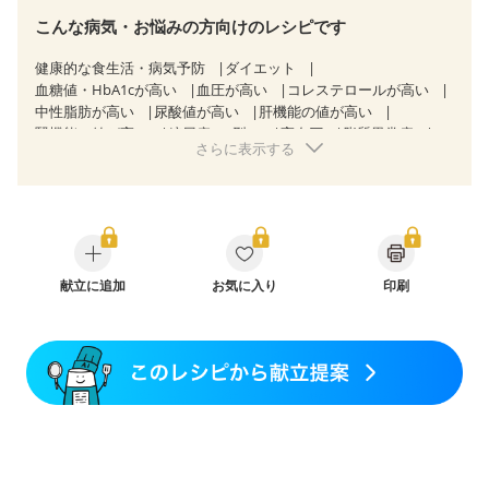
こんな病気・お悩みの方向けのレシピです
健康的な食生活・病気予防
ダイエット
血糖値・HbA1cが高い
血圧が高い
コレステロールが高い
中性脂肪が高い
尿酸値が高い
肝機能の値が高い
腎機能の値が高い
糖尿病（2型）
高血圧
脂質異常症
さらに表示する
高尿酸血症（痛風）
胃ポリープ
胆石症
慢性膵炎（移行期・寛解期）
非アルコール性脂肪肝
痔
慢性便秘症
過敏性腸症候群（IBS）
睡眠時無呼吸症候群
糖尿病性腎症（第１期）
糖尿病性腎症（第２期）
糖尿病性腎症（第３期）
CKD（ステージ１）
CKD（ステージ２）
乳がん（抗がん剤治療中）
乳がん（ホルモン療法中）
献立に追加
お気に入り
乳がん（放射線治療中）
印刷
乳がん治療を終えた方・経過観察中の方など
食欲がない
妊娠中(初期)
妊婦健診・体重増加が気になる（初期）
妊婦健診・血圧が気になる（初期）
妊婦健診・血糖値が気になる（初期）
妊娠高血圧(中期)
妊娠糖尿病(初期)
産後（母乳）
産後（混合栄養）
産後（ミルク）
骨折
骨粗しょう症
関節リウマチ
乾癬
フレイル（年齢に合わせた体作り）
低栄養予防
貧血対策
ニキビ・肌荒れ
妊活中
更年期