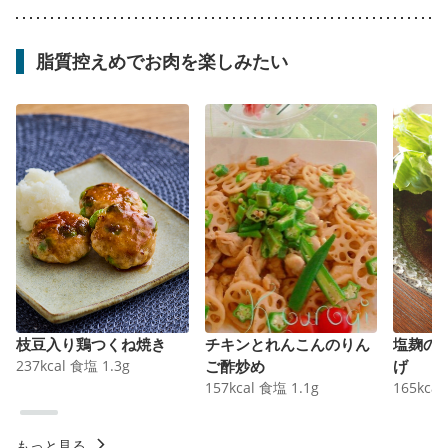
脂質控えめでお肉を楽しみたい
枝豆入り鶏つくね焼き
チキンとれんこんのりん
塩麹の
237
kcal
食塩
1.3
g
ご酢炒め
げ
157
kcal
食塩
1.1
g
165
kcal
もっと見る