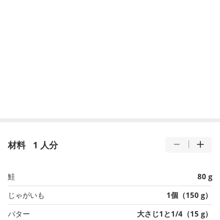
材料
1 人分
鮭
80 g
じゃがいも
1個（150 g）
バター
大さじ1と1/4（15 g）