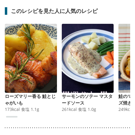
このレシピを見た人に人気のレシピ
ローズマリー香る 鮭とじ
サーモンのソテー マスタ
鮭のマ
ゃがいも
ードソース
ズ焼き
173
kcal
食塩
1.1
g
261
kcal
食塩
1.0
g
249
kcal