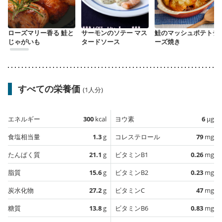
ローズマリー香る 鮭と
サーモンのソテー マス
鮭のマッシュポテトチ
じゃがいも
タードソース
ーズ焼き
すべての栄養価
(1人分)
エネルギー
300
kcal
ヨウ素
6
µg
食塩相当量
1.3
g
コレステロール
79
mg
たんぱく質
21.1
g
ビタミンB1
0.26
mg
脂質
15.6
g
ビタミンB2
0.23
mg
炭水化物
27.2
g
ビタミンC
47
mg
糖質
13.8
g
ビタミンB6
0.83
mg