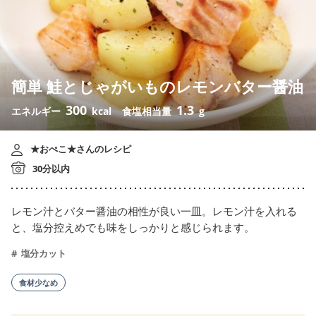
簡単 鮭とじゃがいものレモンバター醤油
300
1.3
エネルギー
kcal
食塩相当量
g
★おぺこ★さんのレシピ
30分以内
レモン汁とバター醤油の相性が良い一皿。レモン汁を入れる
と、塩分控えめでも味をしっかりと感じられます。
塩分カット
食材少なめ