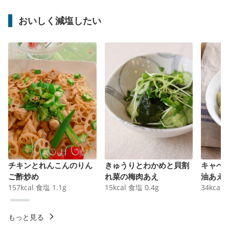
おいしく減塩したい
チキンとれんこんのりん
きゅうりとわかめと貝割
キャベ
ご酢炒め
れ菜の梅肉あえ
油あえ
157
kcal
食塩
1.1
g
15
kcal
食塩
0.4
g
34
kcal
もっと見る