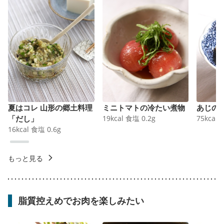
夏はコレ 山形の郷土料理
ミニトマトの冷たい煮物
あじの
「だし」
19
kcal
食塩
0.2
g
75
kcal
16
kcal
食塩
0.6
g
もっと見る
脂質控えめでお肉を楽しみたい