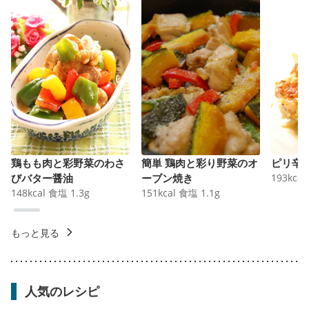
鶏もも肉と彩野菜のわさ
簡単 鶏肉と彩り野菜のオ
ピリ辛
びバター醤油
ーブン焼き
193
kcal
148
kcal
食塩
1.3
g
151
kcal
食塩
1.1
g
もっと見る
人気のレシピ