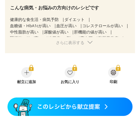
こんな病気・お悩みの方向けのレシピです
健康的な食生活・病気予防
ダイエット
血糖値・HbA1cが高い
血圧が高い
コレステロールが高い
中性脂肪が高い
尿酸値が高い
肝機能の値が高い
腎機能の値が高い
糖尿病（2型）
高血圧
脂質異常症
さらに表示する
高尿酸血症（痛風）
狭心症
心筋梗塞
心臓弁膜症
心不全
胃炎
胃ポリープ
消化性潰瘍（胃・十二指腸潰瘍）
逆流性食道炎
胆石症
慢性膵炎（移行期・寛解期）
痔
慢性便秘症
クローン病（寛解期）
過敏性腸症候群（IBS）
糖尿病性腎症（第１期）
糖尿病性腎症（第２期）
糖尿病性腎症（第３期）
献立に追加
CKD（ステージ１）
お気に入り
印刷
CKD（ステージ２）
CKD（ステージ３a）
CKD（ステージ３b）
乳がん（抗がん剤治療中）
乳がん（ホルモン療法中）
乳がん（放射線治療中）
乳がん治療を終えた方・経過観察中の方など
胃がん（抗がん剤治療中）
胃がん治療を終えた方・経過観察中の方
大腸がん治療を終えた方・経過観察中の方
大腸がん（抗がん剤治療中）
大腸がん（放射線治療中）
飲み込みにくい
妊娠中(初期)