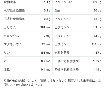
食物繊維
1.1
g
ビタミンB12
0.9
µg
水溶性食物繊維
0.3
g
葉酸
20
µg
不溶性食物繊維
0.8
g
ビタミンA
52
µg
カリウム
382
mg
ビタミンD
4.2
µg
カルシウム
19
mg
ビタミンK
13
µg
マグネシウム
28
mg
ビタミンE
2.3
mg
リン
158
mg
飽和脂肪酸
1.37
g
鉄
0.2
mg
一価不飽和脂肪酸
1.65
g
亜鉛
0.4
mg
多価不飽和脂肪酸
1.48
g
煮物や麺類の残り汁など、実際には食さないと想定される栄養価は、上
記リストから除いてあります。