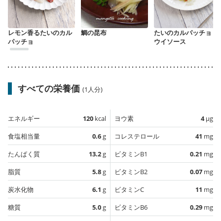
レモン香るたいのカル
鯛の昆布
たいのカルパッチョ キ
パッチョ
ウイソース
すべての栄養価
(1人分)
エネルギー
120
kcal
ヨウ素
4
µg
食塩相当量
0.6
g
コレステロール
41
mg
たんぱく質
13.2
g
ビタミンB1
0.21
mg
脂質
5.8
g
ビタミンB2
0.07
mg
炭水化物
6.1
g
ビタミンC
11
mg
糖質
5.0
g
ビタミンB6
0.29
mg