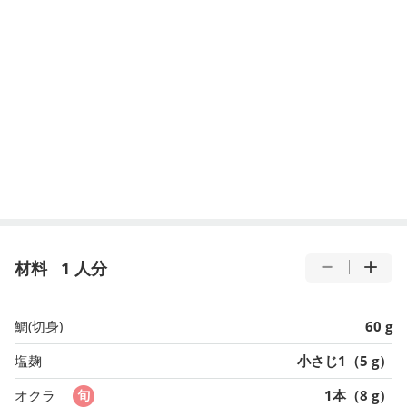
材料
1 人分
鯛(切身)
60 g
塩麹
小さじ1（5 g）
オクラ
1本（8 g）