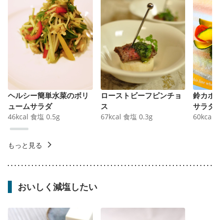
ヘルシー簡単水菜のボリ
ローストビーフピンチョ
鈴カボ
ュームサラダ
ス
サラダ
46
kcal
食塩
0.5
g
67
kcal
食塩
0.3
g
60
kcal
もっと見る
おいしく減塩したい