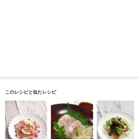
妊婦健診・体重増加が気になる（初期）
妊婦健診・血圧が気になる（初期）
妊婦健診・血糖値が気になる（初期）
妊娠高血圧(中期)
妊娠糖尿病(初期)
産後（母乳）
産後（混合栄養）
産後（ミルク）
骨折
骨粗しょう症
関節リウマチ
乾癬
フレイル（年齢に合わせた体作り）
低栄養予防
貧血対策
ニキビ・肌荒れ
妊活中
更年期
このレシピと似たレシピ