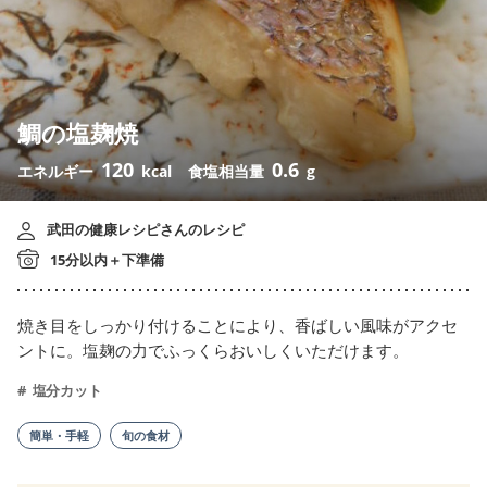
鯛の塩麹焼
120
0.6
エネルギー
kcal
食塩相当量
g
武田の健康レシピさんのレシピ
15分以内＋下準備
焼き目をしっかり付けることにより、香ばしい風味がアクセ
ントに。塩麹の力でふっくらおいしくいただけます。
塩分カット
簡単・手軽
旬の食材