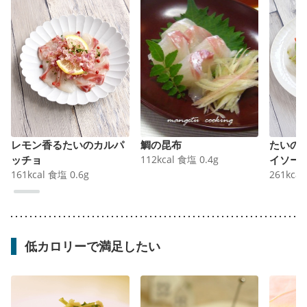
レモン香るたいのカルパ
鯛の昆布
たいの
ッチョ
112
kcal
食塩
0.4
g
イソー
161
kcal
食塩
0.6
g
261
kcal
低カロリーで満足したい