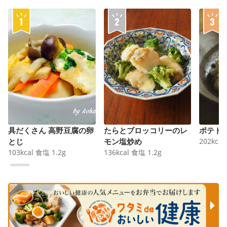
具だくさん 高野豆腐の卵
たらとブロッコリーのレ
ポテト
とじ
モン塩炒め
202
kcal
103
kcal
食塩
1.2
g
136
kcal
食塩
1.2
g