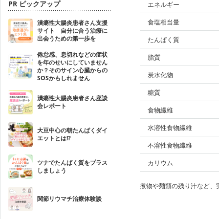
PR ピックアップ
エネルギー
食塩相当量
潰瘍性大腸炎患者さん支援
サイト 自分に合う治療に
出会うための第一歩を
たんぱく質
倦怠感、息切れなどの症状
脂質
を年のせいにしていません
か？そのサイン心臓からの
炭水化物
SOSかもしれません
糖質
潰瘍性大腸炎患者さん座談
会レポート
食物繊維
水溶性食物繊維
大豆中心の朝たんぱくダイ
エットとは!?
不溶性食物繊維
ツナでたんぱく質をプラス
カリウム
しましょう
煮物や麺類の残り汁など、
関節リウマチ治療体験談