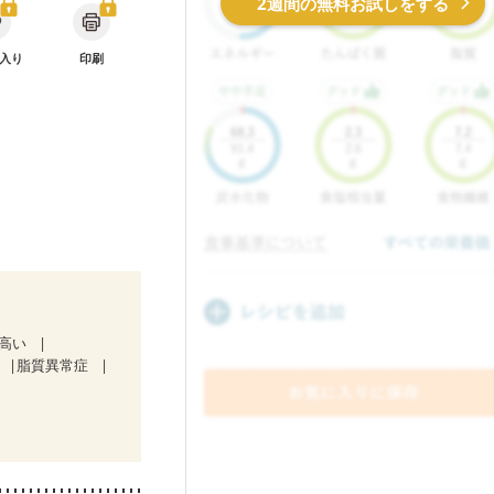
2週間の無料お試しをする
入り
印刷
が高い
脂質異常症
期）
中）