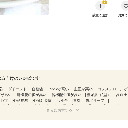
献立に追加
お気に
の方向けのレシピです
防
ダイエット
血糖値・HbA1cが高い
血圧が高い
コレステロール
値が高い
肝機能の値が高い
腎機能の値が高い
糖尿病（2型）
高血圧
狭心症
心筋梗塞
心臓弁膜症
心不全
胃炎
胃ポリープ
腸潰瘍）
逆流性食道炎
胆石症
慢性膵炎（移行期・寛解期）
痔
さらに表示する
クローン病（寛解期）
過敏性腸症候群（IBS）
糖尿病性腎症（第１
糖尿病性腎症（第３期）
CKD（ステージ１）
CKD（ステージ２）
CKD（ステージ３b）
乳がん（抗がん剤治療中）
乳がん（ホルモン療法