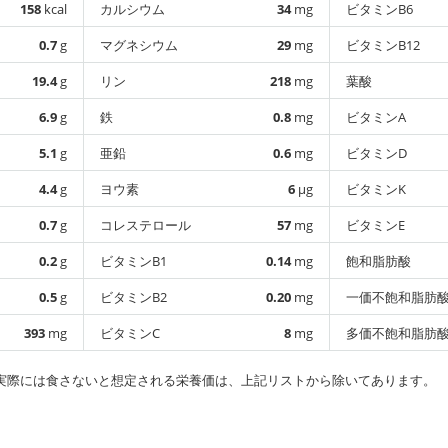
158
kcal
カルシウム
34
mg
ビタミンB6
0.7
g
マグネシウム
29
mg
ビタミンB12
19.4
g
リン
218
mg
葉酸
6.9
g
鉄
0.8
mg
ビタミンA
5.1
g
亜鉛
0.6
mg
ビタミンD
4.4
g
ヨウ素
6
µg
ビタミンK
0.7
g
コレステロール
57
mg
ビタミンE
0.2
g
ビタミンB1
0.14
mg
飽和脂肪酸
0.5
g
ビタミンB2
0.20
mg
一価不飽和脂肪
393
mg
ビタミンC
8
mg
多価不飽和脂肪
実際には食さないと想定される栄養価は、上記リストから除いてあります。