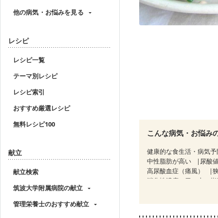
他の病気・お悩みを見る
レシピ
レシピ一覧
テーマ別レシピ
レシピ索引
おすすめ厳選レシピ
無料レシピ100
こんな病気・お悩み
健康的な食生活・病気予
献立
中性脂肪が高い
尿酸
高尿酸血症（痛風）
献立検索
消化性潰瘍（胃・十二指
筑波大学附属病院の献立
潰瘍性大腸炎（寛解期）
糖尿病性腎症（第２期）
管理栄養士のおすすめ献立
CKD（ステージ３a）