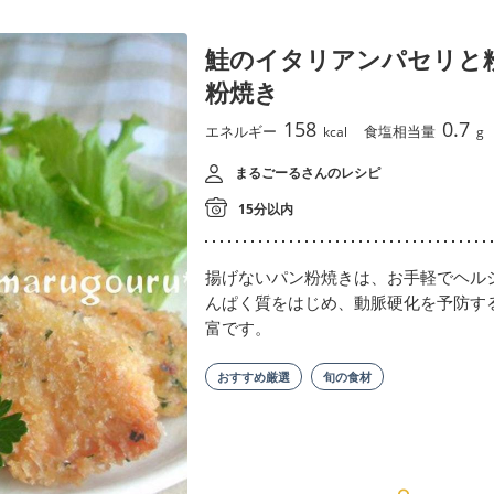
鮭のイタリアンパセリと
粉焼き
158
0.7
エネルギー
食塩相当量
kcal
g
まるごーるさんのレシピ
15分以内
揚げないパン粉焼きは、お手軽でヘル
んぱく質をはじめ、動脈硬化を予防す
富です。
おすすめ厳選
旬の食材