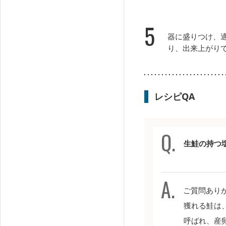
5
器に盛りつけ、
り、出来上がり
レシピQA
生鮭の持つ
ご質問ありが
獲れる鮭は
呼ばれ、産