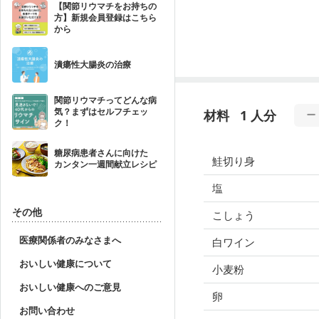
【関節リウマチをお持ちの
方】新規会員登録はこちら
から
潰瘍性大腸炎の治療
関節リウマチってどんな病
気？まずはセルフチェッ
材料
1 人分
ク！
糖尿病患者さんに向けた
鮭切り身
カンタン一週間献立レシピ
塩
その他
こしょう
医療関係者のみなさまへ
白ワイン
おいしい健康について
小麦粉
おいしい健康へのご意見
卵
お問い合わせ