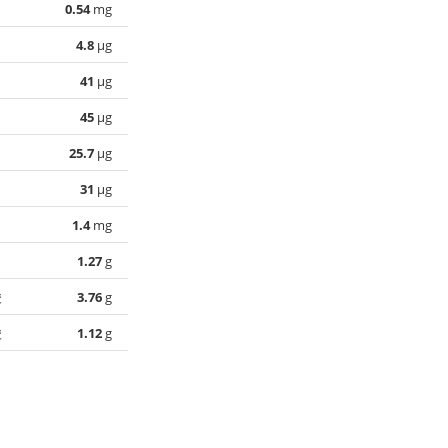
0.54
mg
4.8
µg
41
µg
45
µg
25.7
µg
31
µg
1.4
mg
1.27
g
酸
3.76
g
酸
1.12
g