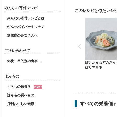
乳がん（放射線治療中）
産後（ミルク）
骨折
みんなの寄付レシピ
このレシピと似たレシ
妊活中
更年期
みんなの寄付レシピとは
がんサバイバーキッチン
糖尿病のみなさんへ
症状に合わせて
症状・目的別の食事
鮭とたまねぎのさっ
ぱりマリネ
よみもの
くらしの栄養学
読みもの調べもの
すべての栄養価
月刊おいしい健康
(