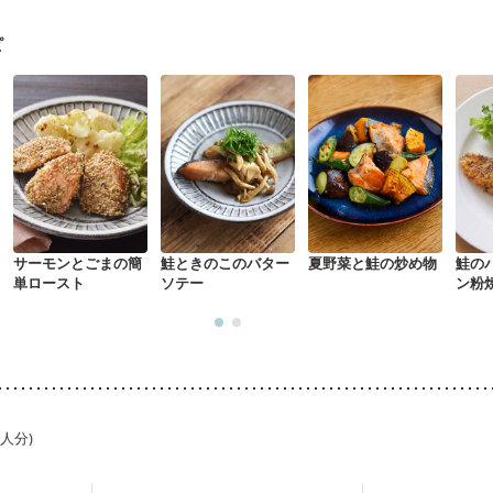
乳がん治療を終えた方・経過観察中の方など
産後（母乳）
産後（混
関節リウマチ
乾癬
フレイル（年齢に合わせた体作り）
貧血対策
ピ
サーモンとごまの簡
鮭ときのこのバター
夏野菜と鮭の炒め物
鮭の
単ロースト
ソテー
ン粉
1人分)