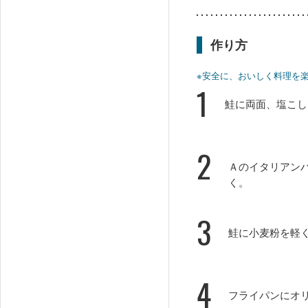
作り方
※安全に、おいしく料理を
1
鮭に両面、塩こし
2
Ａのイタリアン
く。
3
鮭に小麦粉を軽
4
フライパンにオ