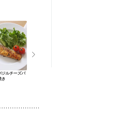
合栄養）
ニキビ・肌荒れ
バジルチーズパ
鮭とピーマンのスパ
サーモンとたっぷり
タンドリーサ
焼き
イシー炒め
野菜のエスカベッシ
（鮭のカレー
ュ