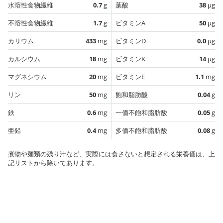
水溶性食物繊維
0.7
g
葉酸
38
µg
不溶性食物繊維
1.7
g
ビタミンA
50
µg
カリウム
433
mg
ビタミンD
0.0
µg
カルシウム
18
mg
ビタミンK
14
µg
マグネシウム
20
mg
ビタミンE
1.1
mg
リン
50
mg
飽和脂肪酸
0.04
g
鉄
0.6
mg
一価不飽和脂肪酸
0.05
g
亜鉛
0.4
mg
多価不飽和脂肪酸
0.08
g
煮物や麺類の残り汁など、実際には食さないと想定される栄養価は、上
記リストから除いてあります。