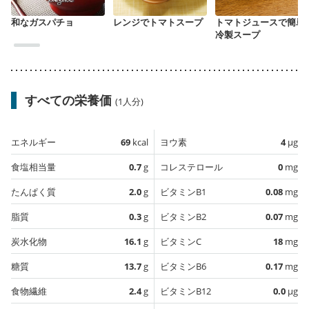
和なガスパチョ
レンジでトマトスープ
トマトジュースで簡単
冷製スープ
すべての栄養価
(1人分)
エネルギー
69
kcal
ヨウ素
4
µg
食塩相当量
0.7
g
コレステロール
0
mg
たんぱく質
2.0
g
ビタミンB1
0.08
mg
脂質
0.3
g
ビタミンB2
0.07
mg
炭水化物
16.1
g
ビタミンC
18
mg
糖質
13.7
g
ビタミンB6
0.17
mg
食物繊維
2.4
g
ビタミンB12
0.0
µg