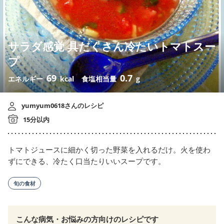
サラダ感覚 具だくさん冷たいトマトスー
プ
69
0.7
エネルギー
kcal
食塩相当量
g
yumyum0618さんのレシピ
15分以内
トマトジュースに細かく切った野菜を入れるだけ。火を使わ
ずにできる、冷たく口当たりいいスープです。
旬の食材
こんな病気・お悩みの方向けのレシピです