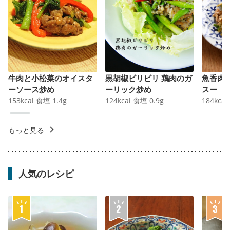
牛肉と小松菜のオイスタ
黒胡椒ビリビリ 鶏肉のガ
魚香肉
ーソース炒め
ーリック炒め
スー
153
kcal
食塩
1.4
g
124
kcal
食塩
0.9
g
184
kcal
もっと見る
人気のレシピ