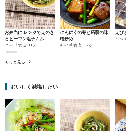
お弁当に レンジでえのき
にんにくの芽と蒟蒻の味
えびと
とピーマン塩ナムル
噌炒め
72
kcal
29
kcal
食塩
0.6
g
46
kcal
食塩
0.7
g
もっと見る
おいしく減塩したい