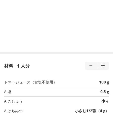
材料
1 人分
トマトジュース（食塩不使用）
100 g
A 塩
0.5 g
A こしょう
少々
A はちみつ
小さじ1/2強（4 g）