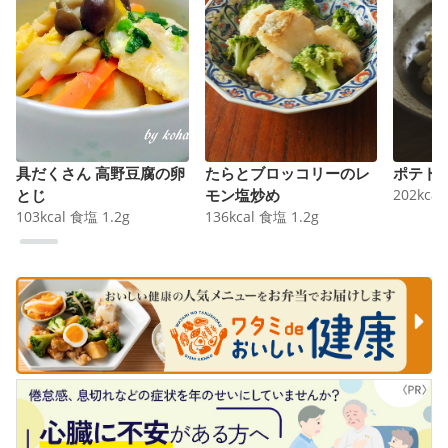
具だくさん 高野豆腐の卵
たらとブロッコリーのレ
ポテト
とじ
モン塩炒め
202
kcal
103
kcal
食塩
1.2
g
136
kcal
食塩
1.2
g