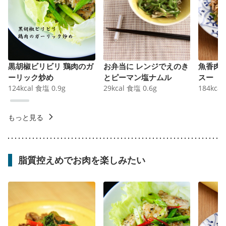
黒胡椒ビリビリ 鶏肉のガ
お弁当に レンジでえのき
魚香肉
ーリック炒め
とピーマン塩ナムル
スー
124
kcal
食塩
0.9
g
29
kcal
食塩
0.6
g
184
kcal
もっと見る
脂質控えめでお肉を楽しみたい