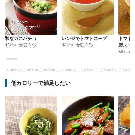
和なガスパチョ
レンジでトマトスープ
トマト
45
kcal
食塩
0.9
g
44
kcal
食塩
0.5
g
製スー
58
kcal
低カロリーで満足したい