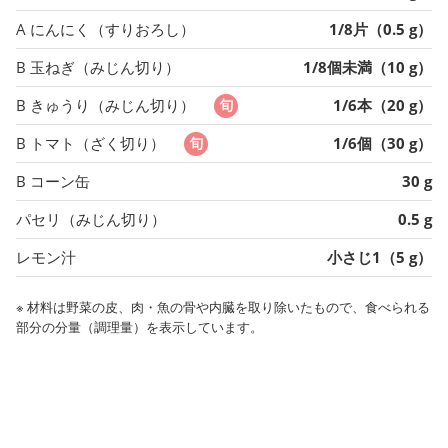
A にんにく（すりおろし）
1/8片（0.5 g）
B 玉ねぎ（みじん切り）
1/8個未満（10 g）
B きゅうり（みじん切り）
1/6本（20 g）
B トマト（ざく切り）
1/6個（30 g）
B コーン缶
30 g
パセリ（みじん切り）
0.5 g
レモン汁
小さじ1（5 g）
※ 材料は野菜の皮、肉・魚の骨や内臓を取り除いたもので、食べられる
部分の分量（調理量）を表示しています。