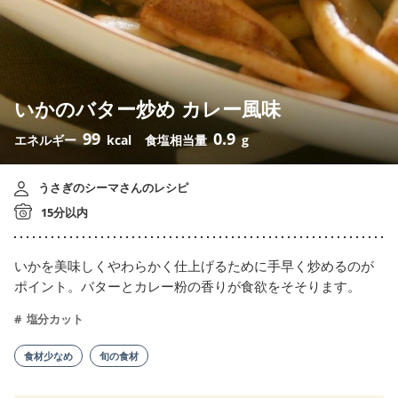
いかのバター炒め カレー風味
99
0.9
エネルギー
kcal
食塩相当量
g
うさぎのシーマさんのレシピ
15分以内
いかを美味しくやわらかく仕上げるために手早く炒めるのが
ポイント。バターとカレー粉の香りが食欲をそそります。
塩分カット
食材少なめ
旬の食材