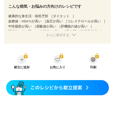
こんな病気・お悩みの方向けのレシピです
健康的な食生活・病気予防
ダイエット
血糖値・HbA1cが高い
血圧が高い
コレステロールが高い
中性脂肪が高い
尿酸値が高い
肝機能の値が高い
腎機能の値が高い
糖尿病（2型）
高血圧
脂質異常症
さらに表示する
高尿酸血症（痛風）
胃ポリープ
胆石症
慢性膵炎（移行期・寛解期）
慢性便秘症
過敏性腸症候群（IBS）
糖尿病性腎症（第１期）
糖尿病性腎症（第２期）
糖尿病性腎症（第３期）
CKD（ステージ１）
CKD（ステージ２）
CKD（ステージ３a）
CKD（ステージ３b）
乳がん（抗がん剤治療中）
献立に追加
お気に入り
乳がん（ホルモン療法中）
印刷
乳がん（放射線治療中）
乳がん治療を終えた方・経過観察中の方など
産後（ミルク）
骨折
骨粗しょう症
関節リウマチ
フレイル（年齢に合わせた体作り）
低栄養予防
貧血対策
ニキビ・肌荒れ
妊活中
更年期