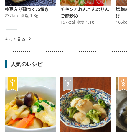
枝豆入り鶏つくね焼き
チキンとれんこんのりん
塩麹の
237
kcal
食塩
1.3
g
ご酢炒め
げ
157
kcal
食塩
1.1
g
165
kcal
もっと見る
人気のレシピ