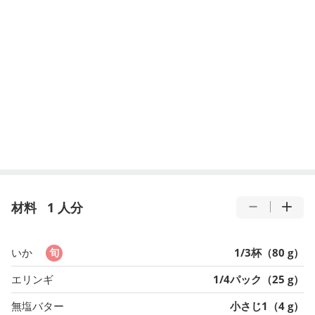
材料
1 人分
いか
1/3杯（80 g）
エリンギ
1/4パック（25 g）
無塩バター
小さじ1（4 g）