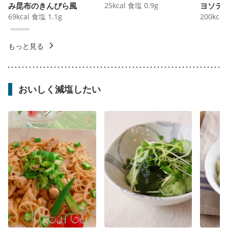
み昆布のきんぴら風
25
kcal
食塩
0.9
g
ヨソテ
69
kcal
食塩
1.1
g
200
kcal
もっと見る
おいしく減塩したい