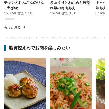
チキンとれんこんのりん
きゅうりとわかめと貝割
キャベ
ご酢炒め
れ菜の梅肉あえ
油あえ
157
kcal
食塩
1.1
g
15
kcal
食塩
0.4
g
34
kcal
もっと見る
脂質控えめでお肉を楽しみたい