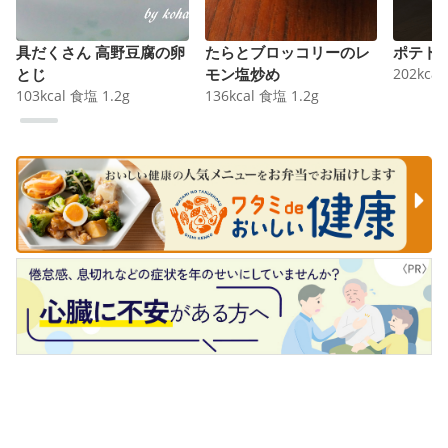
具だくさん 高野豆腐の卵
たらとブロッコリーのレ
ポテト
とじ
モン塩炒め
202
kcal
103
kcal
食塩
1.2
g
136
kcal
食塩
1.2
g