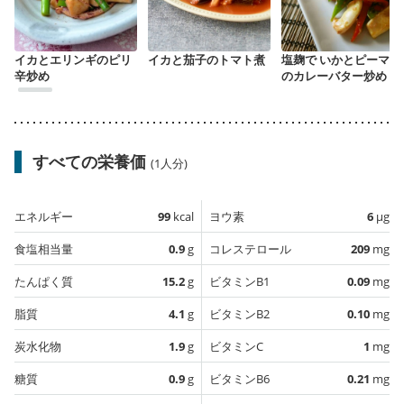
イカとエリンギのピリ
イカと茄子のトマト煮
塩麹で いかとピーマン
辛炒め
のカレーバター炒め
すべての栄養価
(1人分)
エネルギー
99
kcal
ヨウ素
6
µg
食塩相当量
0.9
g
コレステロール
209
mg
たんぱく質
15.2
g
ビタミンB1
0.09
mg
脂質
4.1
g
ビタミンB2
0.10
mg
炭水化物
1.9
g
ビタミンC
1
mg
糖質
0.9
g
ビタミンB6
0.21
mg