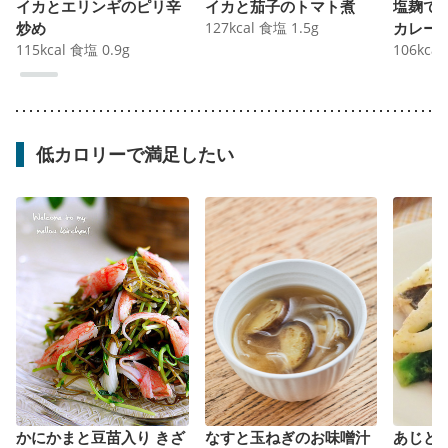
イカとエリンギのピリ辛
イカと茄子のトマト煮
塩麹で
炒め
127
kcal
食塩
1.5
g
カレー
115
kcal
食塩
0.9
g
106
kcal
低カロリーで満足したい
かにかまと豆苗入り きざ
なすと玉ねぎのお味噌汁
あじと