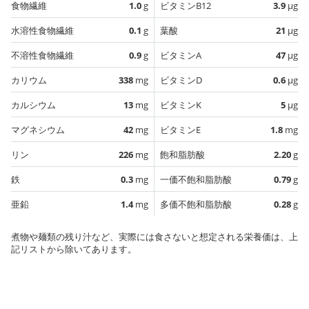
食物繊維
1.0
g
ビタミンB12
3.9
µg
水溶性食物繊維
0.1
g
葉酸
21
µg
不溶性食物繊維
0.9
g
ビタミンA
47
µg
カリウム
338
mg
ビタミンD
0.6
µg
カルシウム
13
mg
ビタミンK
5
µg
マグネシウム
42
mg
ビタミンE
1.8
mg
リン
226
mg
飽和脂肪酸
2.20
g
鉄
0.3
mg
一価不飽和脂肪酸
0.79
g
亜鉛
1.4
mg
多価不飽和脂肪酸
0.28
g
煮物や麺類の残り汁など、実際には食さないと想定される栄養価は、上
記リストから除いてあります。