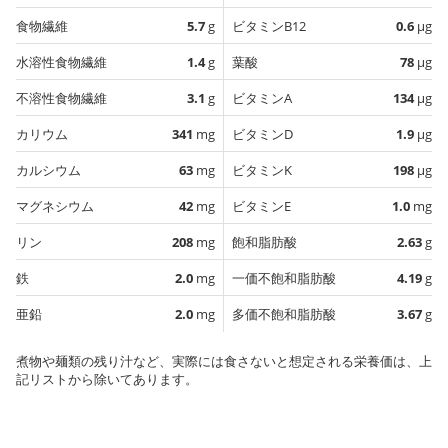
食物繊維
5.7
g
ビタミンB12
0.6
µg
水溶性食物繊維
1.4
g
葉酸
78
µg
不溶性食物繊維
3.1
g
ビタミンA
134
µg
カリウム
341
mg
ビタミンD
1.9
µg
カルシウム
63
mg
ビタミンK
198
µg
マグネシウム
42
mg
ビタミンE
1.0
mg
リン
208
mg
飽和脂肪酸
2.63
g
鉄
2.0
mg
一価不飽和脂肪酸
4.19
g
亜鉛
2.0
mg
多価不飽和脂肪酸
3.67
g
煮物や麺類の残り汁など、実際には食さないと想定される栄養価は、上
記リストから除いてあります。