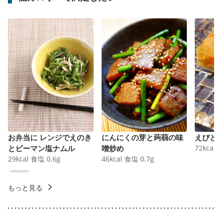
お弁当に レンジでえのき
にんにくの芽と蒟蒻の味
えびと
とピーマン塩ナムル
噌炒め
72
kcal
29
kcal
食塩
0.6
g
46
kcal
食塩
0.7
g
もっと見る