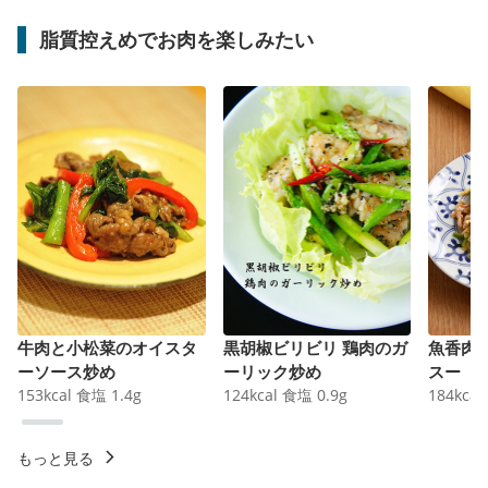
脂質控えめでお肉を楽しみたい
牛肉と小松菜のオイスタ
黒胡椒ビリビリ 鶏肉のガ
魚香肉
ーソース炒め
ーリック炒め
スー
153
kcal
食塩
1.4
g
124
kcal
食塩
0.9
g
184
kcal
もっと見る