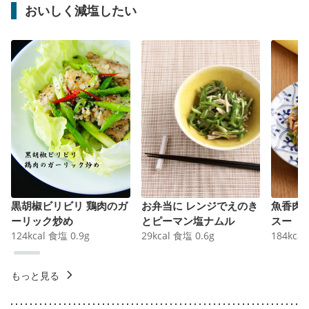
おいしく減塩したい
黒胡椒ビリビリ 鶏肉のガ
お弁当に レンジでえのき
魚香肉
ーリック炒め
とピーマン塩ナムル
スー
124
kcal
食塩
0.9
g
29
kcal
食塩
0.6
g
184
kcal
もっと見る