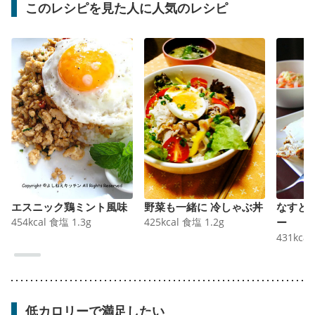
このレシピを見た人に人気のレシピ
エスニック鶏ミント風味
野菜も一緒に 冷しゃぶ丼
なすと
454
kcal
食塩
1.3
g
425
kcal
食塩
1.2
g
ー
431
kcal
低カロリーで満足したい