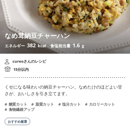
なめ茸納豆チャーハン
382
1.6
エネルギー
kcal
食塩相当量
g
cureoさんのレシピ
15分以内
くせになる味わいの納豆チャーハン。なめたけのほどよい甘
さが、おいしさを引き立てます。
糖質カット
脂質カット
塩分カット
カロリーカット
食物繊維アップ
おすすめ厳選