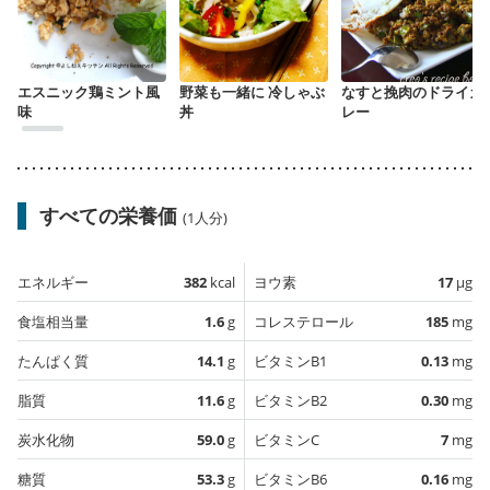
エスニック鶏ミント風
野菜も一緒に 冷しゃぶ
なすと挽肉のドライカ
味
丼
レー
すべての栄養価
(1人分)
エネルギー
382
kcal
ヨウ素
17
µg
食塩相当量
1.6
g
コレステロール
185
mg
たんぱく質
14.1
g
ビタミンB1
0.13
mg
脂質
11.6
g
ビタミンB2
0.30
mg
炭水化物
59.0
g
ビタミンC
7
mg
糖質
53.3
g
ビタミンB6
0.16
mg