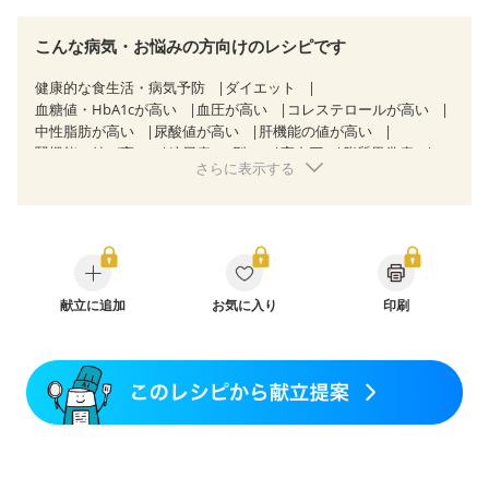
こんな病気・お悩みの方向けのレシピです
健康的な食生活・病気予防
ダイエット
血糖値・HbA1cが高い
血圧が高い
コレステロールが高い
中性脂肪が高い
尿酸値が高い
肝機能の値が高い
腎機能の値が高い
糖尿病（2型）
高血圧
脂質異常症
さらに表示する
高尿酸血症（痛風）
胃ポリープ
胆石症
慢性膵炎（移行期・寛解期）
非アルコール性脂肪肝
慢性便秘症
過敏性腸症候群（IBS）
睡眠時無呼吸症候群
糖尿病性腎症（第１期）
糖尿病性腎症（第２期）
糖尿病性腎症（第３期）
CKD（ステージ１）
CKD（ステージ２）
CKD（ステージ３a）
乳がん（抗がん剤治療中）
献立に追加
お気に入り
乳がん（ホルモン療法中）
印刷
乳がん（放射線治療中）
乳がん治療を終えた方・経過観察中の方など
食欲がない
産後（ミルク）
骨折
骨粗しょう症
関節リウマチ
乾癬
フレイル（年齢に合わせた体作り）
低栄養予防
貧血対策
ニキビ・肌荒れ
妊活中
更年期