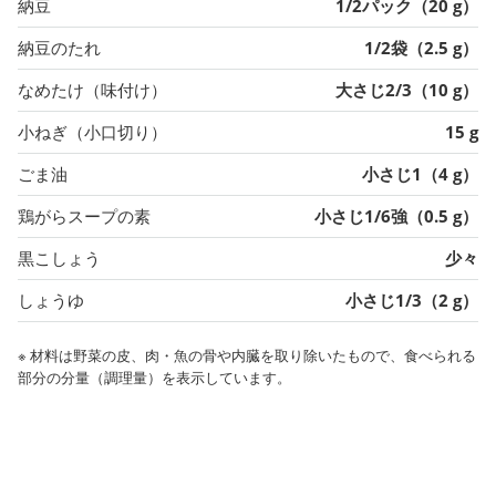
納豆
1/2パック（20 g）
納豆のたれ
1/2袋（2.5 g）
なめたけ（味付け）
大さじ2/3（10 g）
小ねぎ（小口切り）
15 g
ごま油
小さじ1（4 g）
鶏がらスープの素
小さじ1/6強（0.5 g）
黒こしょう
少々
しょうゆ
小さじ1/3（2 g）
※ 材料は野菜の皮、肉・魚の骨や内臓を取り除いたもので、食べられる
部分の分量（調理量）を表示しています。