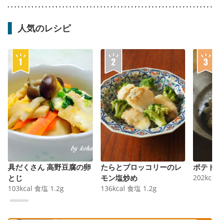
人気のレシピ
具だくさん 高野豆腐の卵
たらとブロッコリーのレ
ポテト
とじ
モン塩炒め
202
kcal
103
kcal
食塩
1.2
g
136
kcal
食塩
1.2
g