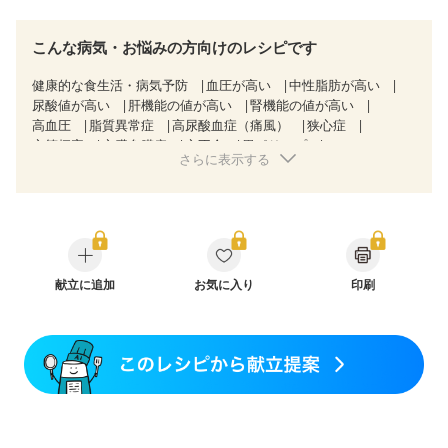
こんな病気・お悩みの方向けのレシピです
健康的な食生活・病気予防
血圧が高い
中性脂肪が高い
尿酸値が高い
肝機能の値が高い
腎機能の値が高い
高血圧
脂質異常症
高尿酸血症（痛風）
狭心症
心筋梗塞
心臓弁膜症
心不全
胃ポリープ
さらに表示する
逆流性食道炎
胆石症
過敏性腸症候群（IBS）
糖尿病性腎症（第３期）
CKD（ステージ１）
CKD（ステージ２）
CKD（ステージ３a）
CKD（ステージ３b）
透析
乳がん（抗がん剤治療中）
乳がん（ホルモン療法中）
乳がん（放射線治療中）
乳がん治療を終えた方・経過観察中の方など
飲み込みにくい
献立に追加
食欲がない
お気に入り
消化不良
妊娠中(初期)
印刷
妊婦健診・体重増加が気になる（初期）
妊婦健診・血圧が気になる（初期）
妊婦健診・血糖値が気になる（初期）
妊娠高血圧(中期)
妊娠糖尿病(初期)
産後（母乳）
産後（混合栄養）
産後（ミルク）
骨折
骨粗しょう症
関節リウマチ
低栄養予防
貧血対策
ニキビ・肌荒れ
妊活中
更年期