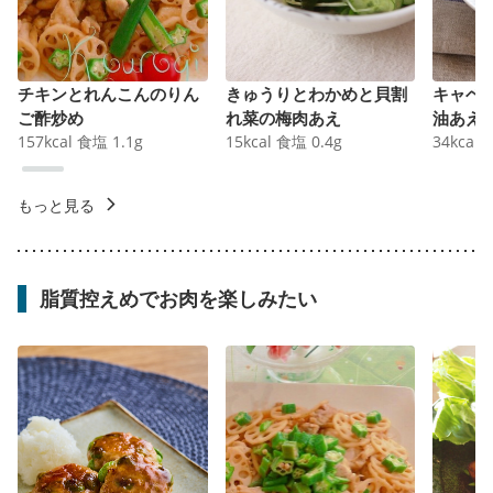
チキンとれんこんのりん
きゅうりとわかめと貝割
キャベ
ご酢炒め
れ菜の梅肉あえ
油あえ
157
kcal
食塩
1.1
g
15
kcal
食塩
0.4
g
34
kcal
もっと見る
脂質控えめでお肉を楽しみたい