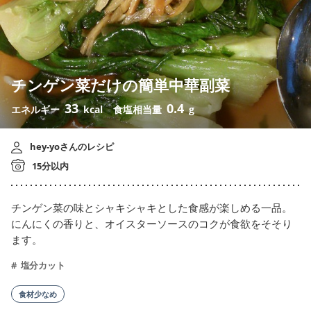
チンゲン菜だけの簡単中華副菜
33
0.4
エネルギー
kcal
食塩相当量
g
hey-yoさんのレシピ
15分以内
チンゲン菜の味とシャキシャキとした食感が楽しめる一品。
にんにくの香りと、オイスターソースのコクが食欲をそそり
ます。
塩分カット
食材少なめ