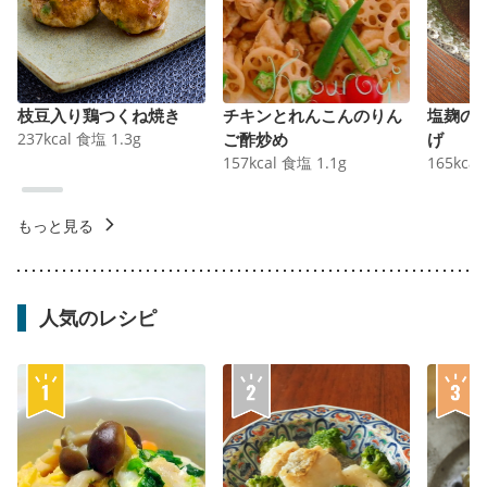
枝豆入り鶏つくね焼き
チキンとれんこんのりん
塩麹の
237
kcal
食塩
1.3
g
ご酢炒め
げ
157
kcal
食塩
1.1
g
165
kcal
もっと見る
人気のレシピ