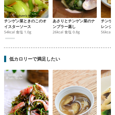
チンゲン菜ときのこのオ
あさりとチンゲン菜のナ
チンゲ
イスターソース
ンプラー蒸し
レンジ
54
kcal
食塩
1.0
g
26
kcal
食塩
0.8
g
56
kcal
低カロリーで満足したい