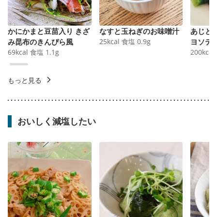
かにかまと豆苗入り きざ
なすと玉ねぎのお味噌汁
あじと
み昆布のきんぴら風
25
kcal
食塩
0.9
g
ヨソテ
69
kcal
食塩
1.1
g
200
kcal
もっと見る
おいしく減塩したい