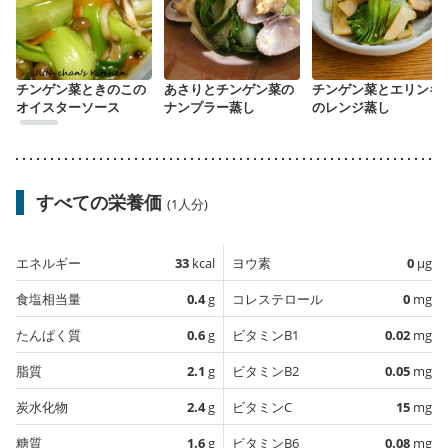
チンゲン菜ときのこの
あさりとチンゲン菜の
チンゲン菜とエリンギ
オイスターソース
ナンプラー蒸し
のレンジ蒸し
すべての栄養価
(1人分)
エネルギー
33
kcal
ヨウ素
0
µg
食塩相当量
0.4
g
コレステロール
0
mg
たんぱく質
0.6
g
ビタミンB1
0.02
mg
脂質
2.1
g
ビタミンB2
0.05
mg
炭水化物
2.4
g
ビタミンC
15
mg
糖質
1.6
g
ビタミンB6
0.08
mg