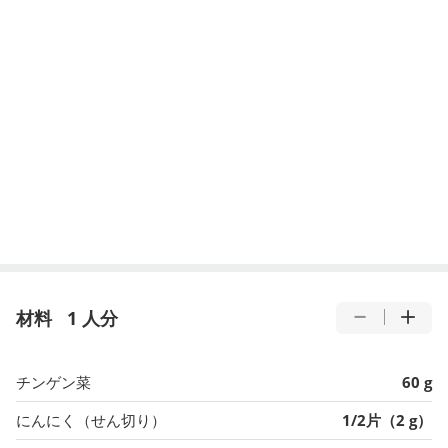
材料
1 人分
チンゲン菜
60 g
にんにく（せん切り）
1/2片（2 g）