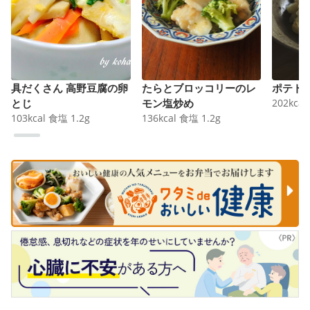
具だくさん 高野豆腐の卵
たらとブロッコリーのレ
ポテト
とじ
モン塩炒め
202
kcal
103
kcal
食塩
1.2
g
136
kcal
食塩
1.2
g