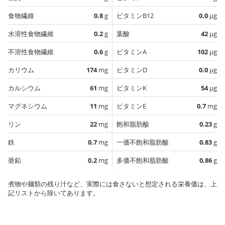
食物繊維
0.8
g
ビタミンB12
0.0
µg
水溶性食物繊維
0.2
g
葉酸
42
µg
不溶性食物繊維
0.6
g
ビタミンA
102
µg
カリウム
174
mg
ビタミンD
0.0
µg
カルシウム
61
mg
ビタミンK
54
µg
マグネシウム
11
mg
ビタミンE
0.7
mg
リン
22
mg
飽和脂肪酸
0.23
g
鉄
0.7
mg
一価不飽和脂肪酸
0.83
g
亜鉛
0.2
mg
多価不飽和脂肪酸
0.86
g
煮物や麺類の残り汁など、実際には食さないと想定される栄養価は、上
記リストから除いてあります。