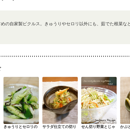
すめの自家製ピクルス。きゅうりやセロリ以外にも、茹でた根菜な
ピ
きゅうりとセロリの
サラダ仕立ての切り
せん切り野菜とじゃ
かぶ