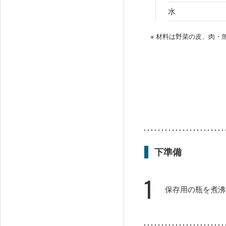
水
※ 材料は野菜の皮、肉
下準備
1
保存用の瓶を煮沸