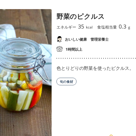
野菜のピクルス
35
0.3
エネルギー
食塩相当量
kcal
g
おいしい健康 管理栄養士
1時間以上
色とりどりの野菜を使ったピクルス。
旬の食材