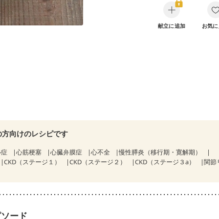
献立に追加
お気に
の方向けのレシピです
心症
心筋梗塞
心臓弁膜症
心不全
慢性膵炎（移行期・寛解期）
CKD（ステージ１）
CKD（ステージ２）
CKD（ステージ３a）
関節
ピソード