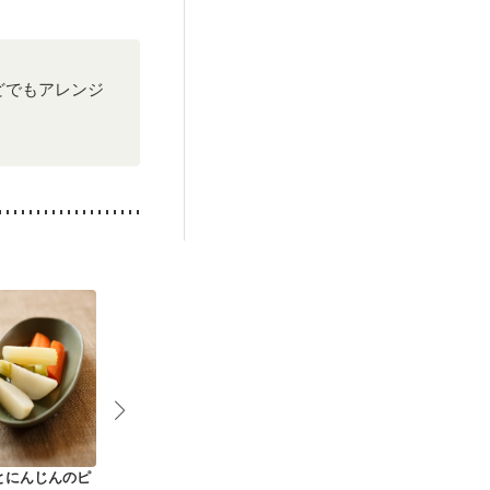
どでもアレンジ
とにんじんのピ
スティックサラダ ヨ
デリ風 野菜のさっぱ
食感のよいチ