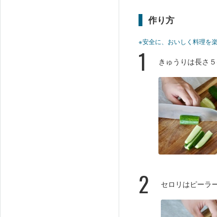
作り方
※安全に、おいしく料理を
1
きゅうりは長さ５
2
セロリはピーラ