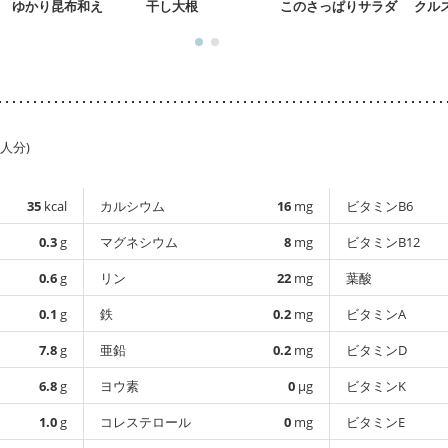
ゆかり昆布和え
干し大根
このさっぱりサラダ
クル
1人分)
35
kcal
カルシウム
16
mg
ビタミンB6
0.3
g
マグネシウム
8
mg
ビタミンB12
0.6
g
リン
22
mg
葉酸
0.1
g
鉄
0.2
mg
ビタミンA
7.8
g
亜鉛
0.2
mg
ビタミンD
6.8
g
ヨウ素
0
µg
ビタミンK
1.0
g
コレステロール
0
mg
ビタミンE