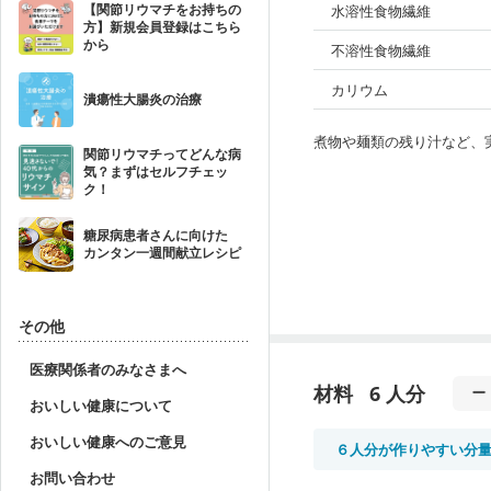
【関節リウマチをお持ちの
水溶性食物繊維
方】新規会員登録はこちら
から
不溶性食物繊維
カリウム
潰瘍性大腸炎の治療
煮物や麺類の残り汁など、
関節リウマチってどんな病
気？まずはセルフチェッ
ク！
糖尿病患者さんに向けた
カンタン一週間献立レシピ
その他
医療関係者のみなさまへ
材料
6 人分
おいしい健康について
おいしい健康へのご意見
６人分が作りやすい分
お問い合わせ