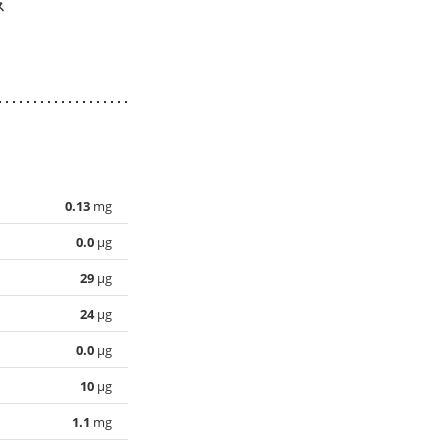
ス
ーグルトディップ
りサラダ漬け
ドサラダ
0.13
mg
0.0
µg
29
µg
24
µg
0.0
µg
10
µg
1.1
mg