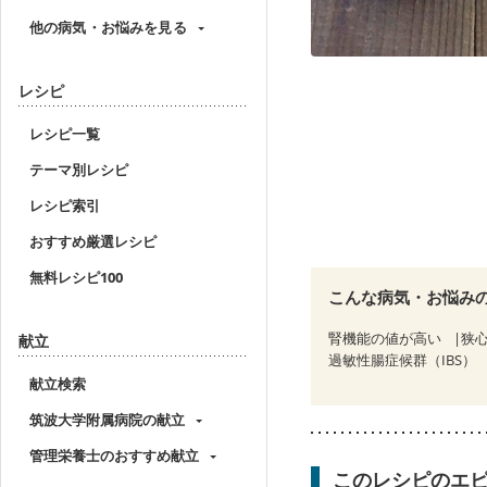
他の病気・お悩みを見る
レシピ
レシピ一覧
テーマ別レシピ
レシピ索引
おすすめ厳選レシピ
無料レシピ100
こんな病気・お悩み
腎機能の値が高い
狭
献立
過敏性腸症候群（IBS）
献立検索
筑波大学附属病院の献立
管理栄養士のおすすめ献立
このレシピのエ