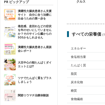
クルス
PR ピックアップ
潰瘍性大腸炎患者さん支援
サイト 自分に合う治療に
出会うための第一歩を
倦怠感、息切れなどの症状
を年のせいにしていません
すべての栄養価
か？そのサイン心臓からの
(
SOSかもしれません
潰瘍性大腸炎患者さん座談
エネルギー
会レポート
食塩相当量
大豆中心の朝たんぱくダイ
たんぱく質
エットとは!?
脂質
ツナでたんぱく質をプラス
しましょう
炭水化物
糖質
関節リウマチ治療体験談
食物繊維