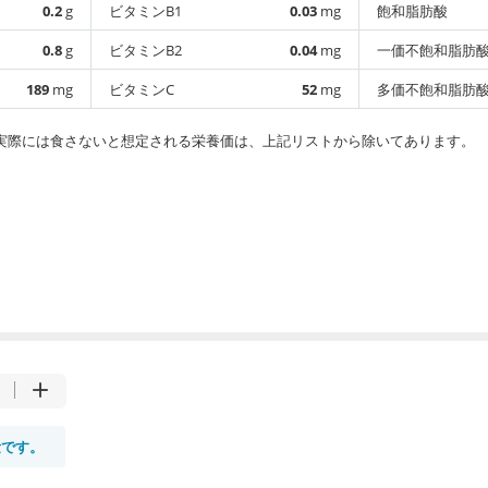
0.2
g
ビタミンB1
0.03
mg
飽和脂肪酸
0.8
g
ビタミンB2
0.04
mg
一価不飽和脂肪
189
mg
ビタミンC
52
mg
多価不飽和脂肪
実際には食さないと想定される栄養価は、上記リストから除いてあります。
量です。