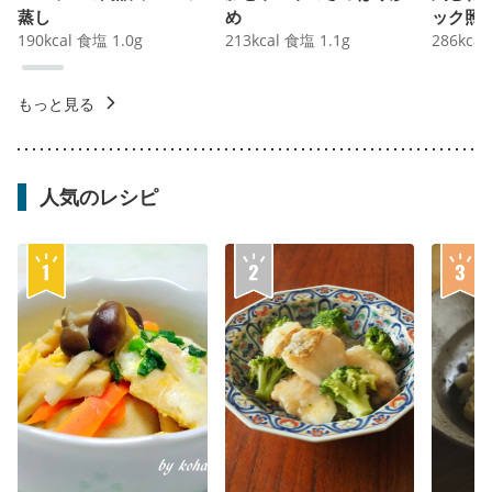
蒸し
め
ック照
190
kcal
食塩
1.0
g
213
kcal
食塩
1.1
g
286
kcal
もっと見る
人気のレシピ