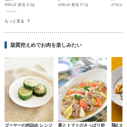
49
kcal
食塩
0.0
g
66
kcal
食塩
0.1
g
61
kcal
もっと見る
脂質控えめでお肉を楽しみたい
ゴーヤーの肉詰め レンジ
豚とトマトのさっぱり炒
鶏むね