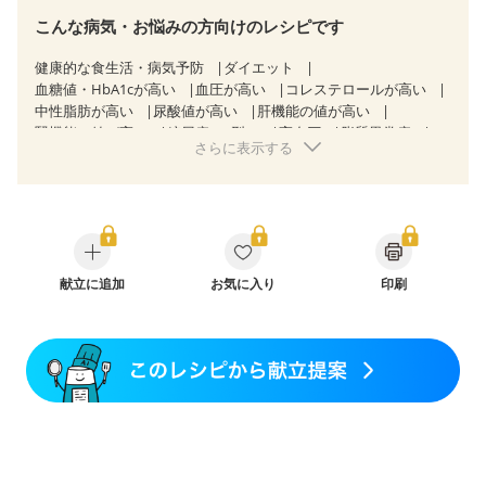
こんな病気・お悩みの方向けのレシピです
健康的な食生活・病気予防
ダイエット
血糖値・HbA1cが高い
血圧が高い
コレステロールが高い
中性脂肪が高い
尿酸値が高い
肝機能の値が高い
腎機能の値が高い
糖尿病（2型）
高血圧
脂質異常症
さらに表示する
高尿酸血症（痛風）
狭心症
心筋梗塞
心臓弁膜症
心不全
胃炎
胃ポリープ
逆流性食道炎
胆石症
慢性膵炎（移行期・寛解期）
非アルコール性脂肪肝
痔
慢性便秘症
過敏性腸症候群（IBS）
睡眠時無呼吸症候群
糖尿病性腎症（第１期）
糖尿病性腎症（第２期）
糖尿病性腎症（第３期）
CKD（ステージ１）
CKD（ステージ２）
献立に追加
CKD（ステージ３a）
お気に入り
印刷
乳がん（抗がん剤治療中）
乳がん（ホルモン療法中）
乳がん（放射線治療中）
乳がん治療を終えた方・経過観察中の方など
胃がん（抗がん剤治療中）
胃がん治療を終えた方・経過観察中の方
大腸がん治療を終えた方・経過観察中の方
大腸がん（抗がん剤治療中）
大腸がん（放射線治療中）
味の感じ方が変わった
食欲がない
妊娠中(初期)
妊婦健診・体重増加が気になる（初期）