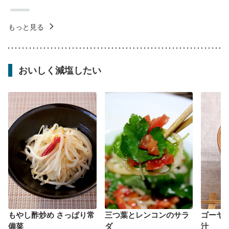
もっと見る
おいしく減塩したい
もやし酢炒め さっぱり常
三つ葉とレンコンのサラ
ゴーヤ
備菜
ダ
汁