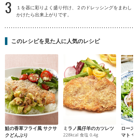
3
１を器に彩りよく盛り付け、２のドレッシングをまわし
かけたら出来上がりです。
このレシピを見た人に人気のレシピ
鮭の香草フライ風 サクサ
ミラノ風仔羊のカツレツ
ロース
クどんぶり
228
kcal
食塩
0.4
g
マト 