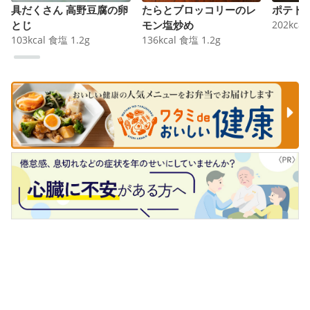
具だくさん 高野豆腐の卵
たらとブロッコリーのレ
ポテト
とじ
モン塩炒め
202
kcal
103
kcal
食塩
1.2
g
136
kcal
食塩
1.2
g