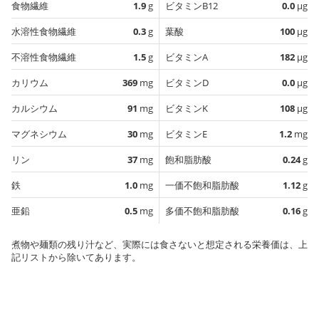
食物繊維
1.9
g
ビタミンB12
0.0
µg
水溶性食物繊維
0.3
g
葉酸
100
µg
不溶性食物繊維
1.5
g
ビタミンA
182
µg
カリウム
369
mg
ビタミンD
0.0
µg
カルシウム
91
mg
ビタミンK
108
µg
マグネシウム
30
mg
ビタミンE
1.2
mg
リン
37
mg
飽和脂肪酸
0.24
g
鉄
1.0
mg
一価不飽和脂肪酸
1.12
g
亜鉛
0.5
mg
多価不飽和脂肪酸
0.16
g
煮物や麺類の残り汁など、実際には食さないと想定される栄養価は、上
記リストから除いてあります。