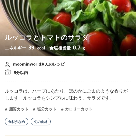
ルッコラとトマトのサラダ
39
0.7
エネルギー
kcal
食塩相当量
g
moominworldさんのレシピ
5分以内
ルッコラは、ハーブにあたり、ほのかにごまのような香りが
します。ルッコラをシンプルに味わう、サラダです。
脂質カット
塩分カット
カロリーカット
食材少なめ
旬の食材