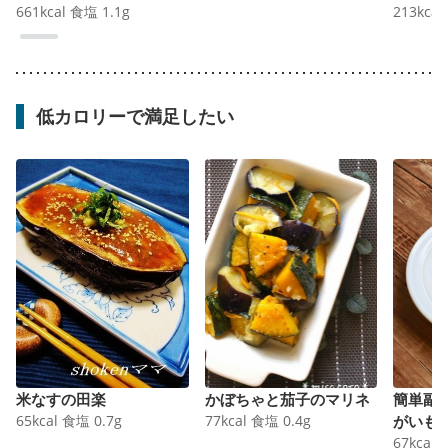
661
kcal
食塩
1.1
g
213
kcal
低カロリーで満足したい
米なすの田楽
かぼちゃと茄子のマリネ
簡単副
65
kcal
食塩
0.7
g
77
kcal
食塩
0.4
g
がいも
67
kcal