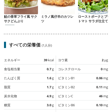
鮭の香草フライ風 サク
ミラノ風仔羊のカツレ
ローストポークとプチ
サクどんぶり
ツ
トマト サラダ仕立て
すべての栄養価
(1人分)
エネルギー
39
kcal
ヨウ素
2
µg
食塩相当量
0.7
g
コレステロール
0
mg
たんぱく質
1.6
g
ビタミンB1
0.06
mg
脂質
1.7
g
ビタミンB2
0.11
mg
炭水化物
4.9
g
ビタミンC
46
mg
糖質
3.0
g
ビタミンB6
0.10
mg