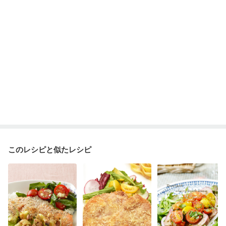
妊婦健診・血圧が気になる（初期）
妊婦健診・血糖値が気になる（初期）
妊娠高血圧(中期)
妊娠糖尿病(初期)
産後（母乳）
産後（混合栄養）
産後（ミルク）
骨折
骨粗しょう症
関節リウマチ
乾癬
フレイル（年齢に合わせた体作り）
貧血対策
ニキビ・肌荒れ
妊活中
更年期
このレシピと似たレシピ