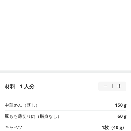
材料
1 人分
中華めん（蒸し）
150 g
豚もも薄切り肉（脂身なし）
60 g
キャベツ
1枚（40 g）