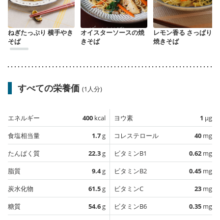
ねぎたっぷり 横手やき
オイスターソースの焼
レモン香る さっぱり塩
そば
きそば
焼きそば
すべての栄養価
(1人分)
エネルギー
400
kcal
ヨウ素
1
µg
食塩相当量
1.7
g
コレステロール
40
mg
たんぱく質
22.3
g
ビタミンB1
0.62
mg
脂質
9.4
g
ビタミンB2
0.45
mg
炭水化物
61.5
g
ビタミンC
23
mg
糖質
54.6
g
ビタミンB6
0.35
mg