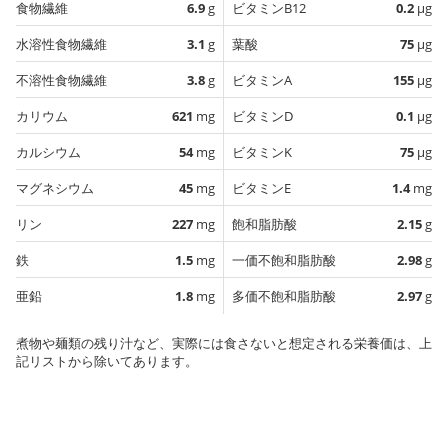
食物繊維
6.9
g
ビタミンB12
0.2
µg
水溶性食物繊維
3.1
g
葉酸
75
µg
不溶性食物繊維
3.8
g
ビタミンA
155
µg
カリウム
621
mg
ビタミンD
0.1
µg
カルシウム
54
mg
ビタミンK
75
µg
マグネシウム
45
mg
ビタミンE
1.4
mg
リン
227
mg
飽和脂肪酸
2.15
g
鉄
1.5
mg
一価不飽和脂肪酸
2.98
g
亜鉛
1.8
mg
多価不飽和脂肪酸
2.97
g
煮物や麺類の残り汁など、実際には食さないと想定される栄養価は、上
記リストから除いてあります。