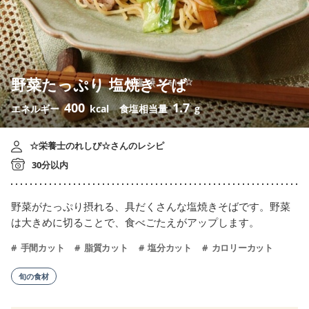
野菜たっぷり 塩焼きそば
400
1.7
エネルギー
kcal
食塩相当量
g
☆栄養士のれしぴ☆さんのレシピ
30分以内
野菜がたっぷり摂れる、具だくさんな塩焼きそばです。野菜
は大きめに切ることで、食べごたえがアップします。
手間カット
脂質カット
塩分カット
カロリーカット
旬の食材