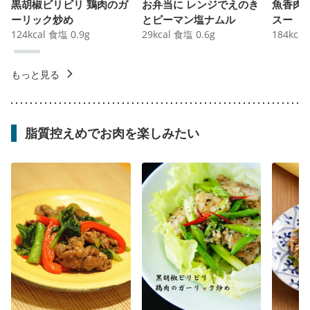
黒胡椒ビリビリ 鶏肉のガ
お弁当に レンジでえのき
魚香肉
ーリック炒め
とピーマン塩ナムル
スー
124
kcal
食塩
0.9
g
29
kcal
食塩
0.6
g
184
kcal
もっと見る
脂質控えめでお肉を楽しみたい