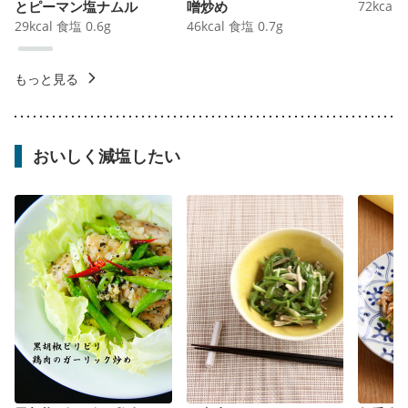
とピーマン塩ナムル
噌炒め
72
kcal
29
kcal
食塩
0.6
g
46
kcal
食塩
0.7
g
もっと見る
おいしく減塩したい