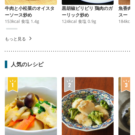
牛肉と小松菜のオイスタ
黒胡椒ビリビリ 鶏肉のガ
魚香肉
ーソース炒め
ーリック炒め
スー
153
kcal
食塩
1.4
g
124
kcal
食塩
0.9
g
184
kcal
もっと見る
人気のレシピ