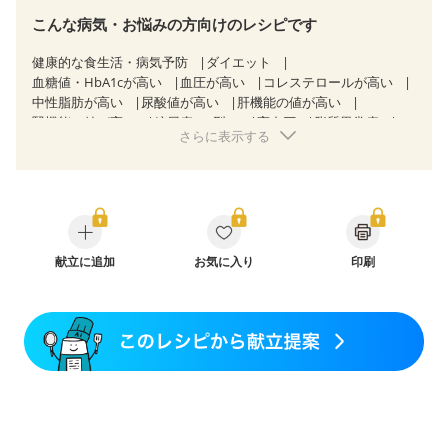
こんな病気・お悩みの方向けのレシピです
健康的な食生活・病気予防
ダイエット
血糖値・HbA1cが高い
血圧が高い
コレステロールが高い
中性脂肪が高い
尿酸値が高い
肝機能の値が高い
腎機能の値が高い
糖尿病（2型）
高血圧
脂質異常症
さらに表示する
高尿酸血症（痛風）
狭心症
心筋梗塞
心臓弁膜症
心不全
胃ポリープ
逆流性食道炎
胆石症
慢性膵炎（移行期・寛解期）
非アルコール性脂肪肝
痔
慢性便秘症
過敏性腸症候群（IBS）
睡眠時無呼吸症候群
糖尿病性腎症（第１期）
糖尿病性腎症（第２期）
CKD（ステージ１）
CKD（ステージ２）
乳がん（抗がん剤治療中）
献立に追加
お気に入り
乳がん（ホルモン療法中）
印刷
乳がん（放射線治療中）
乳がん治療を終えた方・経過観察中の方など
食欲がない
妊娠中(初期)
妊婦健診・体重増加が気になる（初期）
妊婦健診・血圧が気になる（初期）
妊婦健診・血糖値が気になる（初期）
妊娠高血圧(中期)
妊娠糖尿病(初期)
産後（母乳）
産後（混合栄養）
産後（ミルク）
骨折
骨粗しょう症
関節リウマチ
乾癬
フレイル（年齢に合わせた体作り）
低栄養予防
貧血対策
ニキビ・肌荒れ
妊活中
更年期