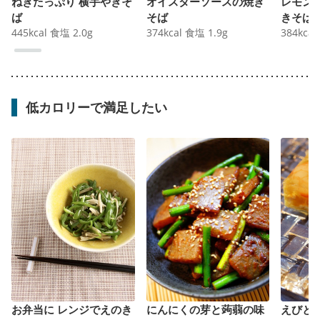
ねぎたっぷり 横手やきそ
オイスターソースの焼き
レモン
ば
そば
きそば
445
kcal
食塩
2.0
g
374
kcal
食塩
1.9
g
384
kcal
低カロリーで満足したい
お弁当に レンジでえのき
にんにくの芽と蒟蒻の味
えびと