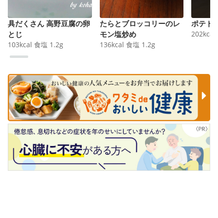
具だくさん 高野豆腐の卵
たらとブロッコリーのレ
ポテト
とじ
モン塩炒め
202
kcal
103
kcal
食塩
1.2
g
136
kcal
食塩
1.2
g