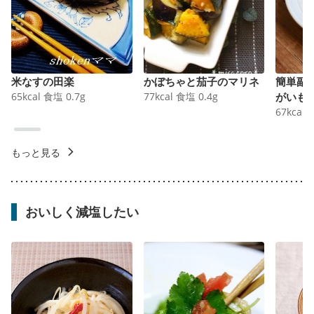
米なすの田楽
かぼちゃと茄子のマリネ
簡単副
65
kcal
食塩
0.7
g
77
kcal
食塩
0.4
g
がいも
67
kcal
もっと見る
おいしく減塩したい