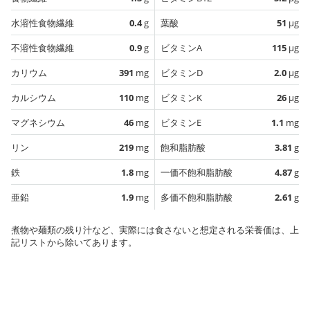
水溶性食物繊維
0.4
g
葉酸
51
µg
不溶性食物繊維
0.9
g
ビタミンA
115
µg
カリウム
391
mg
ビタミンD
2.0
µg
カルシウム
110
mg
ビタミンK
26
µg
マグネシウム
46
mg
ビタミンE
1.1
mg
リン
219
mg
飽和脂肪酸
3.81
g
鉄
1.8
mg
一価不飽和脂肪酸
4.87
g
亜鉛
1.9
mg
多価不飽和脂肪酸
2.61
g
煮物や麺類の残り汁など、実際には食さないと想定される栄養価は、上
記リストから除いてあります。