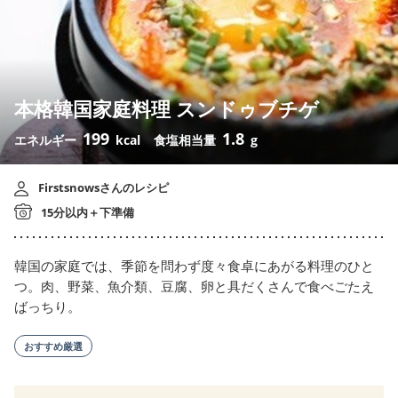
本格韓国家庭料理 スンドゥブチゲ
199
1.8
エネルギー
kcal
食塩相当量
g
Firstsnowsさんのレシピ
15分以内＋下準備
韓国の家庭では、季節を問わず度々食卓にあがる料理のひと
つ。肉、野菜、魚介類、豆腐、卵と具だくさんで食べごたえ
ばっちり。
おすすめ厳選