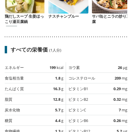
鶏だしスープ 生姜ほっ
ナスチャンプルー
サバ缶とニラの炒り豆
こり湯豆腐鍋
腐
すべての栄養価
(1人分)
エネルギー
199
kcal
ヨウ素
26
µg
食塩相当量
1.8
g
コレステロール
209
mg
たんぱく質
16.3
g
ビタミンB1
0.29
mg
脂質
12.8
g
ビタミンB2
0.32
mg
炭水化物
5.7
g
ビタミンC
7
mg
糖質
4.4
g
ビタミンB6
0.26
mg
食物繊維
1.3
g
ビタミンB12
5.2
µg