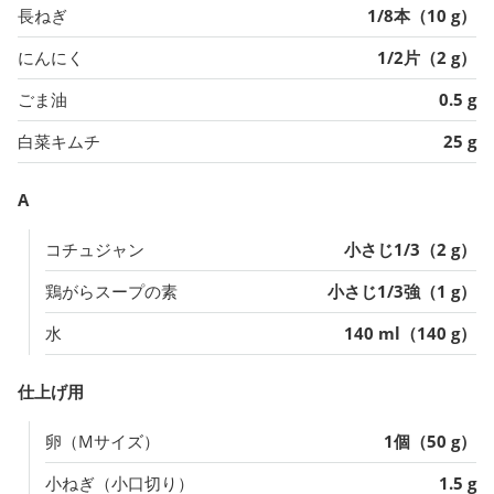
長ねぎ
1/8本（10 g）
にんにく
1/2片（2 g）
ごま油
0.5 g
白菜キムチ
25 g
A
コチュジャン
小さじ1/3（2 g）
鶏がらスープの素
小さじ1/3強（1 g）
水
140 ml（140 g）
仕上げ用
卵（Mサイズ）
1個（50 g）
小ねぎ（小口切り）
1.5 g