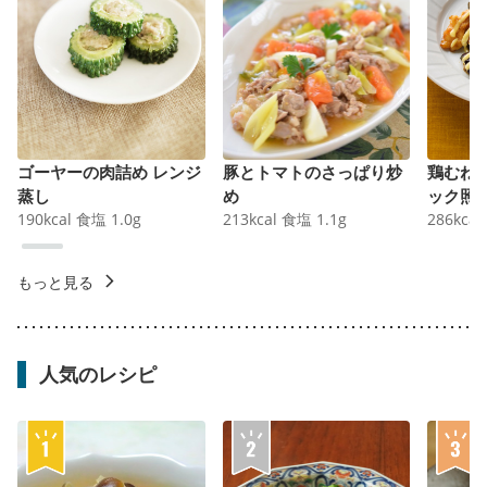
ゴーヤーの肉詰め レンジ
豚とトマトのさっぱり炒
鶏むね
蒸し
め
ック照
190
kcal
食塩
1.0
g
213
kcal
食塩
1.1
g
286
kcal
もっと見る
人気のレシピ