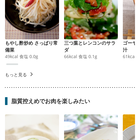
もやし酢炒め さっぱり常
三つ葉とレンコンのサラ
ゴーヤ
備菜
ダ
汁
49
kcal
食塩
0.0
g
66
kcal
食塩
0.1
g
61
kcal
もっと見る
脂質控えめでお肉を楽しみたい