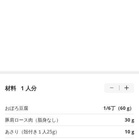
材料
1 人分
おぼろ豆腐
1/6丁（60 g）
豚肩ロース肉（脂身なし）
30 g
あさり（殻付き１人25g）
10 g