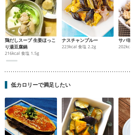
鶏だしスープ 生姜ほっこ
ナスチャンプルー
サバ缶
り湯豆腐鍋
223
kcal
食塩
2.2
g
202
kcal
216
kcal
食塩
1.5
g
低カロリーで満足したい