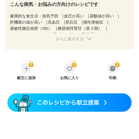
こんな病気・お悩みの方向けのレシピです
健康的な食生活・病気予防
血圧が高い
尿酸値が高い
肝機能の値が高い
高血圧
胆石症
慢性便秘症
過敏性腸症候群（IBS）
糖尿病性腎症（第３期）
CKD（ステージ３a）
乳がん（抗がん剤治療中）
さらに表示する
乳がん（ホルモン療法中）
乳がん（放射線治療中）
乳がん治療を終えた方・経過観察中の方など
食欲がない
産後（ミルク）
骨折
骨粗しょう症
関節リウマチ
フレイル（年齢に合わせた体作り）
低栄養予防
貧血対策
ニキビ・肌荒れ
妊活中
更年期
献立に追加
お気に入り
印刷