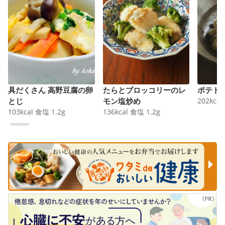
具だくさん 高野豆腐の卵
たらとブロッコリーのレ
ポテト
とじ
モン塩炒め
202
kcal
103
kcal
食塩
1.2
g
136
kcal
食塩
1.2
g