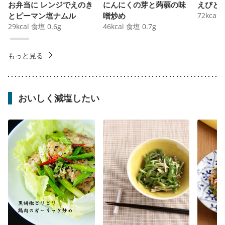
お弁当に レンジでえのき
にんにくの芽と蒟蒻の味
えびと
とピーマン塩ナムル
噌炒め
72
kcal
29
kcal
食塩
0.6
g
46
kcal
食塩
0.7
g
もっと見る
おいしく減塩したい