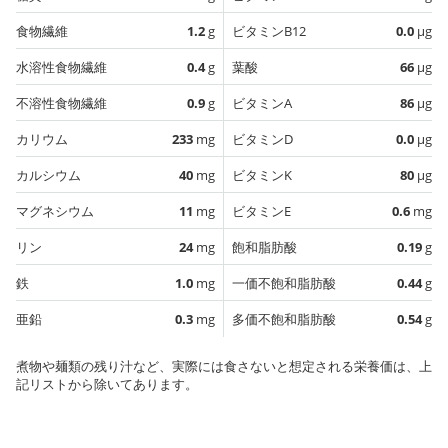
食物繊維
1.2
g
ビタミンB12
0.0
µg
水溶性食物繊維
0.4
g
葉酸
66
µg
不溶性食物繊維
0.9
g
ビタミンA
86
µg
カリウム
233
mg
ビタミンD
0.0
µg
カルシウム
40
mg
ビタミンK
80
µg
マグネシウム
11
mg
ビタミンE
0.6
mg
リン
24
mg
飽和脂肪酸
0.19
g
鉄
1.0
mg
一価不飽和脂肪酸
0.44
g
亜鉛
0.3
mg
多価不飽和脂肪酸
0.54
g
煮物や麺類の残り汁など、実際には食さないと想定される栄養価は、上
記リストから除いてあります。