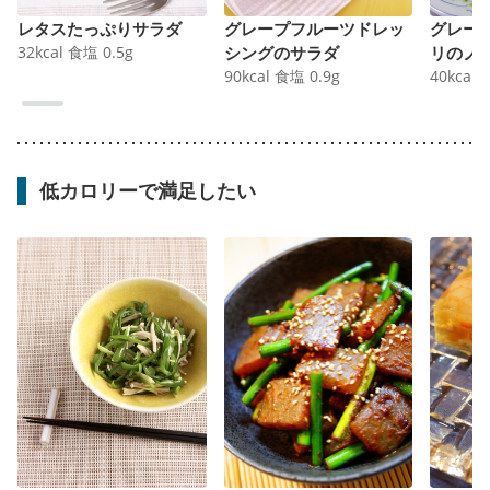
レタスたっぷりサラダ
グレープフルーツドレッ
グレー
32
kcal
食塩
0.5
g
シングのサラダ
リのノ
90
kcal
食塩
0.9
g
40
kcal
低カロリーで満足したい