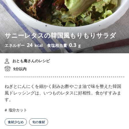
サニーレタスの韓国風もりもりサラダ
24
0.3
エネルギー
kcal
食塩相当量
g
おとも庵さんのレシピ
5分以内
ねぎとにんにくを細かく刻みお酢やごま油で味を整えた韓国
風ドレッシングは、いつものレタスに好相性。食がすすみま
す。
塩分カット
食材少なめ
旬の食材