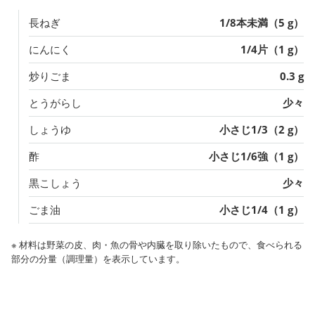
長ねぎ
1/8本未満（5 g）
にんにく
1/4片（1 g）
炒りごま
0.3 g
とうがらし
少々
しょうゆ
小さじ1/3（2 g）
酢
小さじ1/6強（1 g）
黒こしょう
少々
ごま油
小さじ1/4（1 g）
※ 材料は野菜の皮、肉・魚の骨や内臓を取り除いたもので、食べられる
部分の分量（調理量）を表示しています。