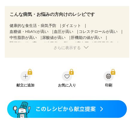
こんな病気・お悩みの方向けのレシピです
健康的な食生活・病気予防
ダイエット
血糖値・HbA1cが高い
血圧が高い
コレステロールが高い
中性脂肪が高い
尿酸値が高い
肝機能の値が高い
腎機能の値が高い
糖尿病（2型）
高血圧
脂質異常症
さらに表示する
高尿酸血症（痛風）
狭心症
心筋梗塞
心臓弁膜症
心不全
胃ポリープ
胆石症
慢性便秘症
過敏性腸症候群（IBS）
糖尿病性腎症（第１期）
糖尿病性腎症（第２期）
糖尿病性腎症（第３期）
CKD（ステージ１）
CKD（ステージ２）
CKD（ステージ３a）
CKD（ステージ３b）
透析
乳がん（抗がん剤治療中）
献立に追加
お気に入り
乳がん（ホルモン療法中）
印刷
乳がん（放射線治療中）
乳がん治療を終えた方・経過観察中の方など
味の感じ方が変わった
食欲がない
産後（ミルク）
骨折
骨粗しょう症
関節リウマチ
低栄養予防
貧血対策
ニキビ・肌荒れ
妊活中
更年期