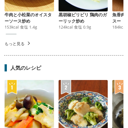
牛肉と小松菜のオイスタ
黒胡椒ビリビリ 鶏肉のガ
魚香肉
ーソース炒め
ーリック炒め
スー
153
kcal
食塩
1.4
g
124
kcal
食塩
0.9
g
184
kcal
もっと見る
人気のレシピ