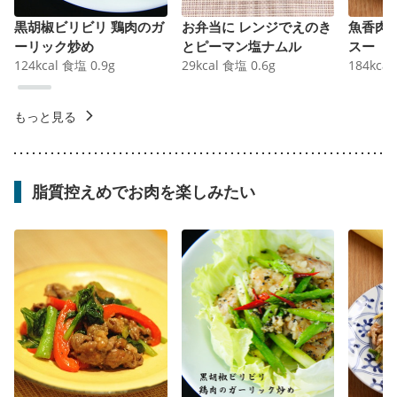
黒胡椒ビリビリ 鶏肉のガ
お弁当に レンジでえのき
魚香肉
ーリック炒め
とピーマン塩ナムル
スー
124
kcal
食塩
0.9
g
29
kcal
食塩
0.6
g
184
kcal
もっと見る
脂質控えめでお肉を楽しみたい