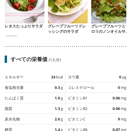
レタスたっぷりサラダ
グレープフルーツドレ
グレープフルーツとセ
ッシングのサラダ
ロリのノンオイルサラ
ダ
すべての栄養価
(1人分)
エネルギー
24
kcal
ヨウ素
0
µg
食塩相当量
0.3
g
コレステロール
0
mg
たんぱく質
1.0
g
ビタミンB1
0.06
mg
脂質
1.3
g
ビタミンB2
0.06
mg
炭水化物
2.6
g
ビタミンC
9
mg
糖質
1.4
g
ビタミンB6
0.07
mg