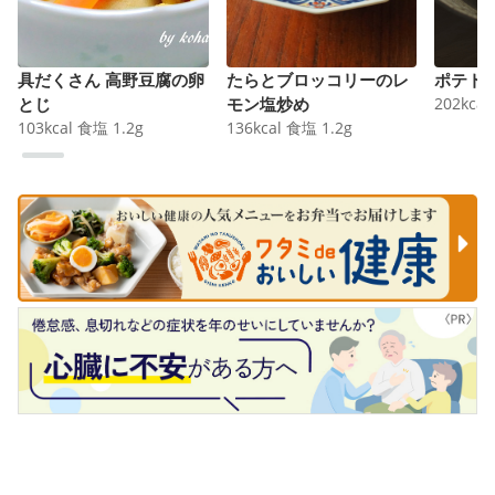
具だくさん 高野豆腐の卵
たらとブロッコリーのレ
ポテト
とじ
モン塩炒め
202
kcal
103
kcal
食塩
1.2
g
136
kcal
食塩
1.2
g