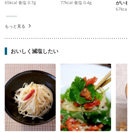
65
kcal
食塩
0.7
g
77
kcal
食塩
0.4
g
がいも
67
kcal
もっと見る
おいしく減塩したい