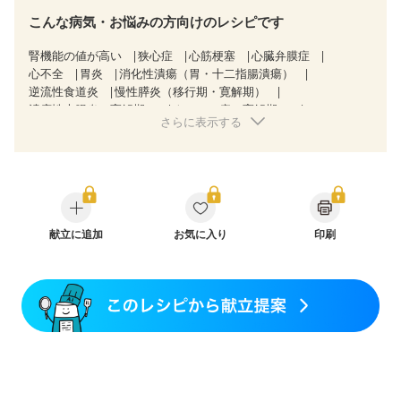
こんな病気・お悩みの方向けのレシピです
腎機能の値が高い
狭心症
心筋梗塞
心臓弁膜症
心不全
胃炎
消化性潰瘍（胃・十二指腸潰瘍）
逆流性食道炎
慢性膵炎（移行期・寛解期）
潰瘍性大腸炎（寛解期）
クローン病（寛解期）
さらに表示する
過敏性腸症候群（IBS）
CKD（ステージ１）
CKD（ステージ２）
CKD（ステージ３a）
妊娠中(初期)
妊婦健診・体重増加が気になる（初期）
妊婦健診・血圧が気になる（初期）
妊婦健診・血糖値が気になる（初期）
妊娠高血圧(中期)
妊娠糖尿病(初期)
産後（母乳）
産後（混合栄養）
産後（ミルク）
献立に追加
更年期
お気に入り
印刷