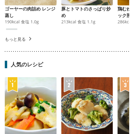
ゴーヤーの肉詰め レンジ
豚とトマトのさっぱり炒
鶏むね
蒸し
め
ック照
190
kcal
食塩
1.0
g
213
kcal
食塩
1.1
g
286
kcal
もっと見る
人気のレシピ