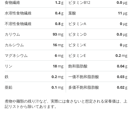
食物繊維
1.2
g
ビタミンB12
0.0
µg
水溶性食物繊維
0.4
g
葉酸
11
µg
不溶性食物繊維
0.8
g
ビタミンA
0
µg
カリウム
93
mg
ビタミンD
0.0
µg
カルシウム
16
mg
ビタミンK
0
µg
マグネシウム
6
mg
ビタミンE
0.2
mg
リン
18
mg
飽和脂肪酸
0.04
g
鉄
0.2
mg
一価不飽和脂肪酸
0.03
g
亜鉛
0.1
mg
多価不飽和脂肪酸
0.02
g
煮物や麺類の残り汁など、実際には食さないと想定される栄養価は、上
記リストから除いてあります。