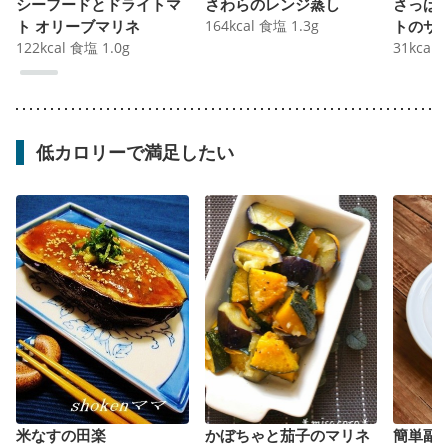
シーフードとドライトマ
さわらのレンジ蒸し
さっぱり
ト オリーブマリネ
164
kcal
食塩
1.3
g
トのサ
122
kcal
食塩
1.0
g
31
kcal
低カロリーで満足したい
米なすの田楽
かぼちゃと茄子のマリネ
簡単副