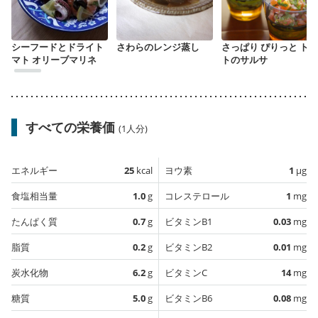
シーフードとドライト
さわらのレンジ蒸し
さっぱり ぴりっと トマ
マト オリーブマリネ
トのサルサ
すべての栄養価
(1人分)
エネルギー
25
kcal
ヨウ素
1
µg
食塩相当量
1.0
g
コレステロール
1
mg
たんぱく質
0.7
g
ビタミンB1
0.03
mg
脂質
0.2
g
ビタミンB2
0.01
mg
炭水化物
6.2
g
ビタミンC
14
mg
糖質
5.0
g
ビタミンB6
0.08
mg