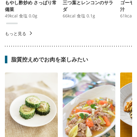
もやし酢炒め さっぱり常
三つ葉とレンコンのサラ
ゴーヤ
備菜
ダ
汁
49
kcal
食塩
0.0
g
66
kcal
食塩
0.1
g
61
kcal
もっと見る
脂質控えめでお肉を楽しみたい