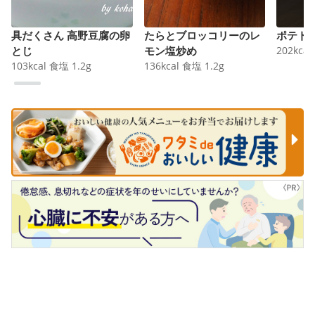
具だくさん 高野豆腐の卵
たらとブロッコリーのレ
ポテト
とじ
モン塩炒め
202
kcal
103
kcal
食塩
1.2
g
136
kcal
食塩
1.2
g