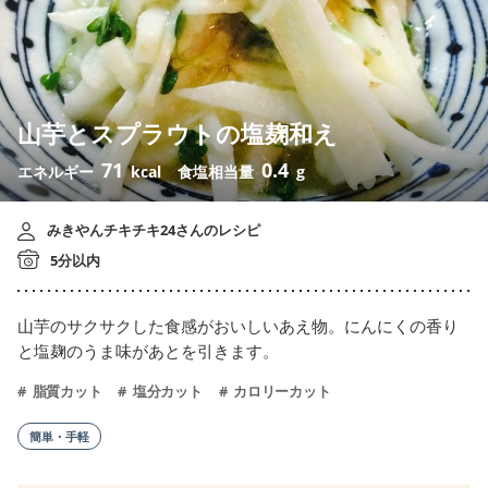
山芋とスプラウトの塩麹和え
71
0.4
エネルギー
kcal
食塩相当量
g
みきやんチキチキ24さんのレシピ
5分以内
山芋のサクサクした食感がおいしいあえ物。にんにくの香り
と塩麹のうま味があとを引きます。
脂質カット
塩分カット
カロリーカット
簡単・手軽