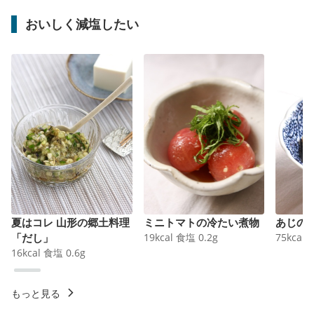
おいしく減塩したい
夏はコレ 山形の郷土料理
ミニトマトの冷たい煮物
あじの
「だし」
19
kcal
食塩
0.2
g
75
kcal
16
kcal
食塩
0.6
g
もっと見る