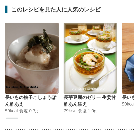
このレシピを見た人に人気のレシピ
長いもの柚子こしょうぽ
長芋豆腐のゼリー 生姜甘
長いも
ん酢あえ
酢あん添え
50
kcal
59
kcal
食塩
0.7
g
79
kcal
食塩
1.0
g