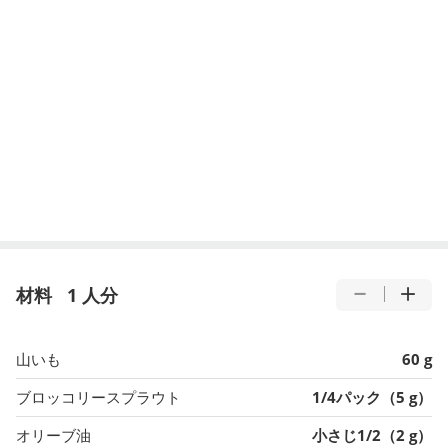
材料
1 人分
山いも
60 g
ブロッコリースプラウト
1/4パック（5 g）
オリーブ油
小さじ1/2（2 g）