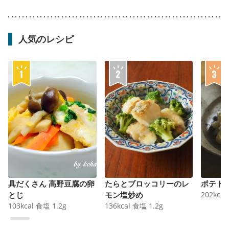
人気のレシピ
具だくさん 高野豆腐の卵
たらとブロッコリーのレ
ポテト
とじ
モン塩炒め
202
kcal
103
kcal
食塩
1.2
g
136
kcal
食塩
1.2
g