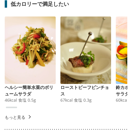
低カロリーで満足したい
ヘルシー簡単水菜のボリ
ローストビーフピンチョ
鈴カボ
ュームサラダ
ス
サラダ
46
kcal
食塩
0.5
g
67
kcal
食塩
0.3
g
60
kcal
もっと見る