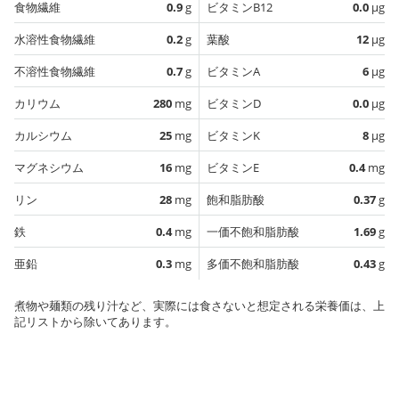
食物繊維
0.9
g
ビタミンB12
0.0
µg
水溶性食物繊維
0.2
g
葉酸
12
µg
不溶性食物繊維
0.7
g
ビタミンA
6
µg
カリウム
280
mg
ビタミンD
0.0
µg
カルシウム
25
mg
ビタミンK
8
µg
マグネシウム
16
mg
ビタミンE
0.4
mg
リン
28
mg
飽和脂肪酸
0.37
g
鉄
0.4
mg
一価不飽和脂肪酸
1.69
g
亜鉛
0.3
mg
多価不飽和脂肪酸
0.43
g
煮物や麺類の残り汁など、実際には食さないと想定される栄養価は、上
記リストから除いてあります。