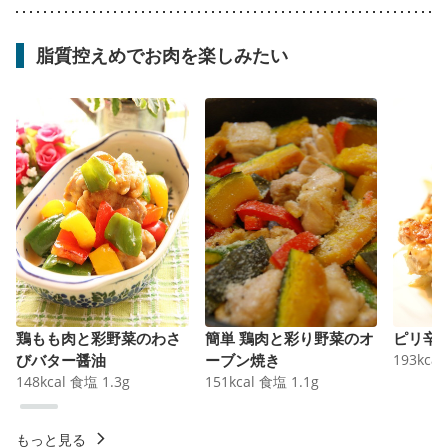
脂質控えめでお肉を楽しみたい
鶏もも肉と彩野菜のわさ
簡単 鶏肉と彩り野菜のオ
ピリ辛
びバター醤油
ーブン焼き
193
kcal
148
kcal
食塩
1.3
g
151
kcal
食塩
1.1
g
もっと見る