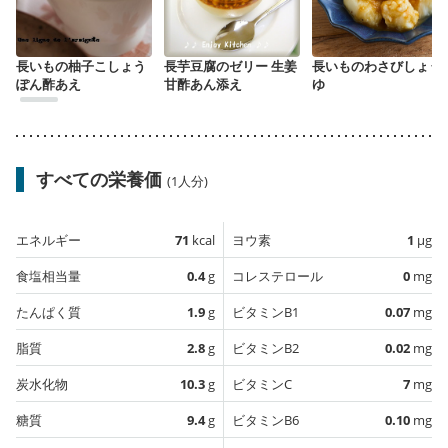
長いもの柚子こしょう
長芋豆腐のゼリー 生姜
長いものわさびしょう
ぽん酢あえ
甘酢あん添え
ゆ
すべての栄養価
(1人分)
エネルギー
71
kcal
ヨウ素
1
µg
食塩相当量
0.4
g
コレステロール
0
mg
たんぱく質
1.9
g
ビタミンB1
0.07
mg
脂質
2.8
g
ビタミンB2
0.02
mg
炭水化物
10.3
g
ビタミンC
7
mg
糖質
9.4
g
ビタミンB6
0.10
mg