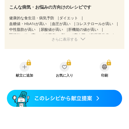
こんな病気・お悩みの方向けのレシピです
健康的な食生活・病気予防
ダイエット
血糖値・HbA1cが高い
血圧が高い
コレステロールが高い
中性脂肪が高い
尿酸値が高い
肝機能の値が高い
腎機能の値が高い
糖尿病（2型）
高血圧
脂質異常症
さらに表示する
高尿酸血症（痛風）
狭心症
心筋梗塞
心臓弁膜症
心不全
胃ポリープ
逆流性食道炎
胆石症
慢性膵炎（移行期・寛解期）
痔
過敏性腸症候群（IBS）
糖尿病性腎症（第３期）
CKD（ステージ１）
CKD（ステージ２）
CKD（ステージ３a）
乳がん（抗がん剤治療中）
乳がん（ホルモン療法中）
乳がん（放射線治療中）
献立に追加
お気に入り
印刷
乳がん治療を終えた方・経過観察中の方など
食欲がない
妊娠中(初期)
妊婦健診・体重増加が気になる（初期）
妊婦健診・血圧が気になる（初期）
妊婦健診・血糖値が気になる（初期）
妊娠高血圧(中期)
妊娠糖尿病(初期)
産後（母乳）
産後（混合栄養）
産後（ミルク）
骨折
関節リウマチ
フレイル（年齢に合わせた体作り）
貧血対策
ニキビ・肌荒れ
更年期