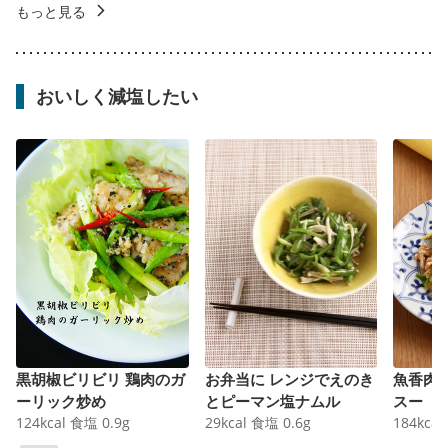
もっと見る
おいしく減塩したい
黒胡椒ビリビリ 鶏肉のガ
お弁当に レンジでえのき
魚香肉
ーリック炒め
とピーマン塩ナムル
スー
124
kcal
食塩
0.9
g
29
kcal
食塩
0.6
g
184
kcal