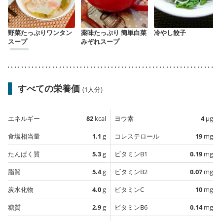
野菜たっぷりワンタン
薬味たっぷり 簡単白菜
冷やし餃子
スープ
みぞれスープ
すべての栄養価
(1人分)
エネルギー
82
kcal
ヨウ素
4
µg
食塩相当量
1.1
g
コレステロール
19
mg
たんぱく質
5.3
g
ビタミンB1
0.19
mg
脂質
5.4
g
ビタミンB2
0.07
mg
炭水化物
4.0
g
ビタミンC
10
mg
糖質
2.9
g
ビタミンB6
0.14
mg