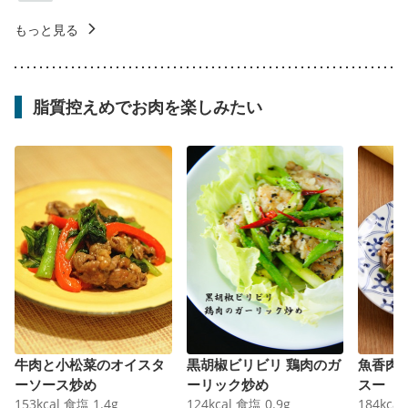
もっと見る
脂質控えめでお肉を楽しみたい
牛肉と小松菜のオイスタ
黒胡椒ビリビリ 鶏肉のガ
魚香肉
ーソース炒め
ーリック炒め
スー
153
kcal
食塩
1.4
g
124
kcal
食塩
0.9
g
184
kcal