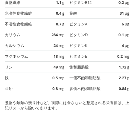
食物繊維
1.1
g
ビタミンB12
0.2
µg
水溶性食物繊維
0.4
g
葉酸
31
µg
不溶性食物繊維
0.7
g
ビタミンA
6
µg
カリウム
284
mg
ビタミンD
0.1
µg
カルシウム
24
mg
ビタミンK
4
µg
マグネシウム
18
mg
ビタミンE
0.2
mg
リン
49
mg
飽和脂肪酸
1.72
g
鉄
0.5
mg
一価不飽和脂肪酸
2.27
g
亜鉛
0.8
mg
多価不飽和脂肪酸
0.84
g
煮物や麺類の残り汁など、実際には食さないと想定される栄養価は、上
記リストから除いてあります。