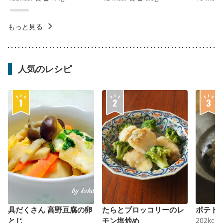
もっと見る
人気のレシピ
具だくさん 高野豆腐の卵
たらとブロッコリーのレ
ポテト
とじ
モン塩炒め
202
kcal