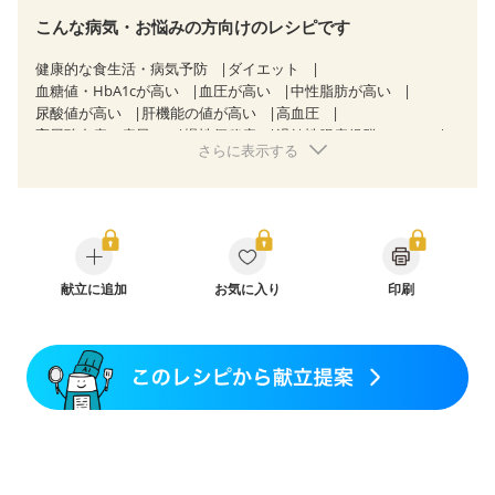
こんな病気・お悩みの方向けのレシピです
健康的な食生活・病気予防
ダイエット
血糖値・HbA1cが高い
血圧が高い
中性脂肪が高い
尿酸値が高い
肝機能の値が高い
高血圧
高尿酸血症（痛風）
慢性便秘症
過敏性腸症候群（IBS）
さらに表示する
乳がん（抗がん剤治療中）
乳がん（ホルモン療法中）
乳がん（放射線治療中）
乳がん治療を終えた方・経過観察中の方など
食欲がない
産後（ミルク）
骨折
骨粗しょう症
関節リウマチ
フレイル（年齢に合わせた体作り）
低栄養予防
貧血対策
ニキビ・肌荒れ
妊活中
更年期
献立に追加
お気に入り
印刷