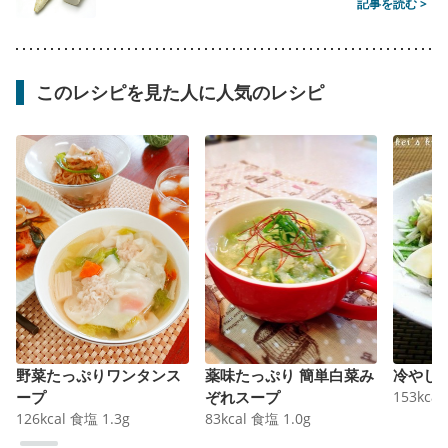
記事を読む >
このレシピを見た人に人気のレシピ
野菜たっぷりワンタンス
薬味たっぷり 簡単白菜み
冷やし
ープ
ぞれスープ
153
kcal
126
kcal
食塩
1.3
g
83
kcal
食塩
1.0
g