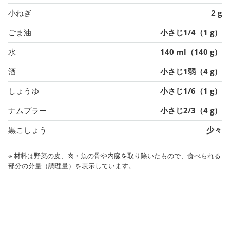
小ねぎ
2 g
ごま油
小さじ1/4（1 g）
水
140 ml（140 g）
酒
小さじ1弱（4 g）
しょうゆ
小さじ1/6（1 g）
ナムプラー
小さじ2/3（4 g）
黒こしょう
少々
※ 材料は野菜の皮、肉・魚の骨や内臓を取り除いたもので、食べられる
部分の分量（調理量）を表示しています。