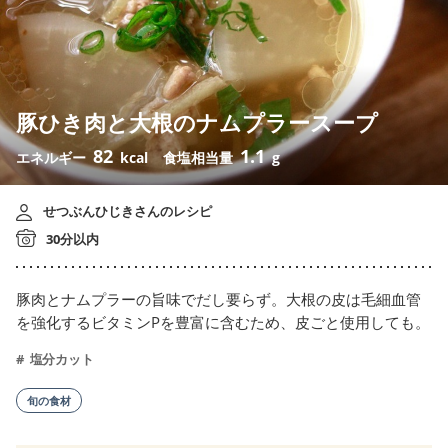
豚ひき肉と大根のナムプラースープ
82
1.1
エネルギー
kcal
食塩相当量
g
せつぶんひじきさんのレシピ
30分以内
豚肉とナムプラーの旨味でだし要らず。大根の皮は毛細血管
を強化するビタミンPを豊富に含むため、皮ごと使用しても。
塩分カット
旬の食材