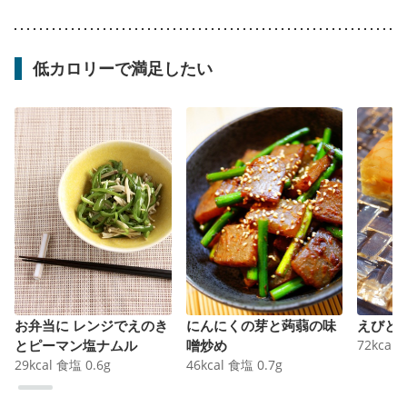
低カロリーで満足したい
お弁当に レンジでえのき
にんにくの芽と蒟蒻の味
えびと
とピーマン塩ナムル
噌炒め
72
kcal
29
kcal
食塩
0.6
g
46
kcal
食塩
0.7
g