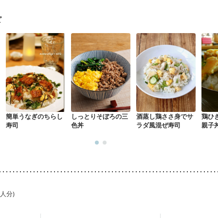
経過観察中の方
大腸がん治療を終えた方・経過観察中の方
大腸がん（
）
食欲がない
消化不良
妊娠中(初期)
妊婦健診・体重増加が気にな
ピ
る（初期）
妊婦健診・血糖値が気になる（初期）
妊娠高血圧(中期)
妊
混合栄養）
産後（ミルク）
骨折
骨粗しょう症
関節リウマチ
低栄
荒れ
妊活中
更年期
簡単うなぎのちらし
しっとりそぼろの三
酒蒸し鶏ささ身でサ
鶏ひ
寿司
色丼
ラダ風混ぜ寿司
親子
1人分)