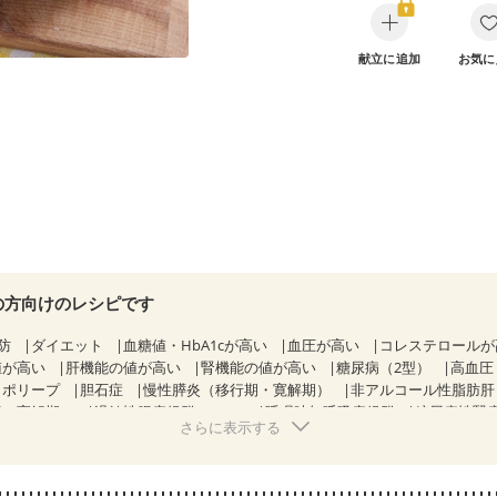
献立に追加
お気に
の方向けのレシピです
防
ダイエット
血糖値・HbA1cが高い
血圧が高い
コレステロール
値が高い
肝機能の値が高い
腎機能の値が高い
糖尿病（2型）
高血圧
胃ポリープ
胆石症
慢性膵炎（移行期・寛解期）
非アルコール性脂肪
病（寛解期）
過敏性腸症候群（IBS）
睡眠時無呼吸症候群
糖尿病性腎
さらに表示する
糖尿病性腎症（第３期）
CKD（ステージ１）
CKD（ステージ２）
CKD（ステージ３b）
乳がん（抗がん剤治療中）
乳がん（ホルモン療法
乳がん治療を終えた方・経過観察中の方など
胃がん（抗がん剤治療中