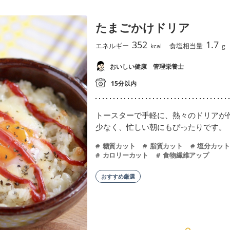
たまごかけドリア
352
1.7
エネルギー
食塩相当量
kcal
g
おいしい健康 管理栄養士
15分以内
トースターで手軽に、熱々のドリアが
少なく、忙しい朝にもぴったりです。
糖質カット
脂質カット
塩分カット
カロリーカット
食物繊維アップ
おすすめ厳選