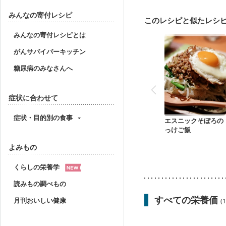
胃がん治療を終えた方・
大腸がん（放射線治療中
みんなの寄付レシピ
このレシピと似たレシ
妊婦健診・血圧が気にな
産後（母乳）
産後（
みんなの寄付レシピとは
貧血対策
ニキビ・肌
がんサバイバーキッチン
糖尿病のみなさんへ
症状に合わせて
症状・目的別の食事
エスニックそぼろの
っけご飯
よみもの
くらしの栄養学
読みもの調べもの
すべての栄養価
月刊おいしい健康
(