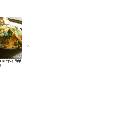
抗がん剤治療中）
る（初期）
娠糖尿病(初期)
養予防
き肉で作る簡単
さば缶で親子丼風
天津飯 きのこあんか
焼きオムライ
丼
け