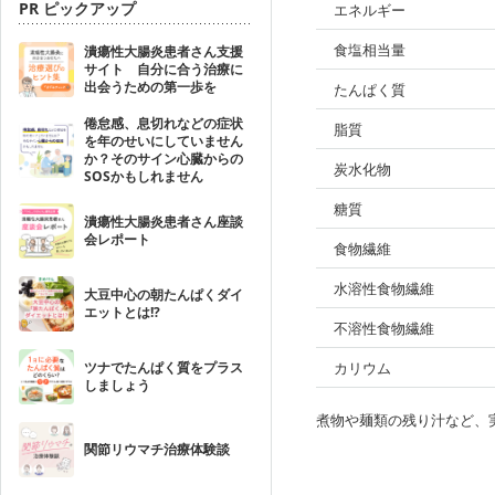
PR ピックアップ
エネルギー
食塩相当量
潰瘍性大腸炎患者さん支援
サイト 自分に合う治療に
出会うための第一歩を
たんぱく質
倦怠感、息切れなどの症状
脂質
を年のせいにしていません
か？そのサイン心臓からの
炭水化物
SOSかもしれません
糖質
潰瘍性大腸炎患者さん座談
会レポート
食物繊維
水溶性食物繊維
大豆中心の朝たんぱくダイ
エットとは!?
不溶性食物繊維
ツナでたんぱく質をプラス
カリウム
しましょう
煮物や麺類の残り汁など、
関節リウマチ治療体験談