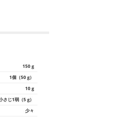
150 g
1個（50 g）
10 g
小さじ1弱（5 g）
少々