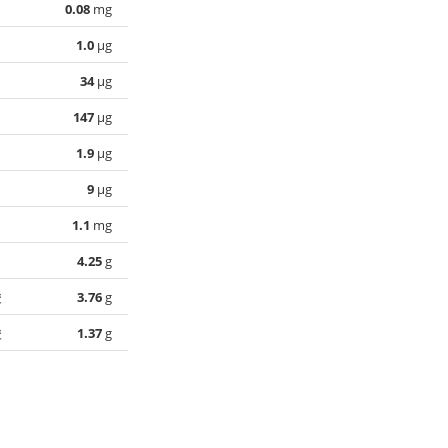
0.08
mg
1.0
µg
34
µg
147
µg
1.9
µg
9
µg
1.1
mg
4.25
g
酸
3.76
g
酸
1.37
g