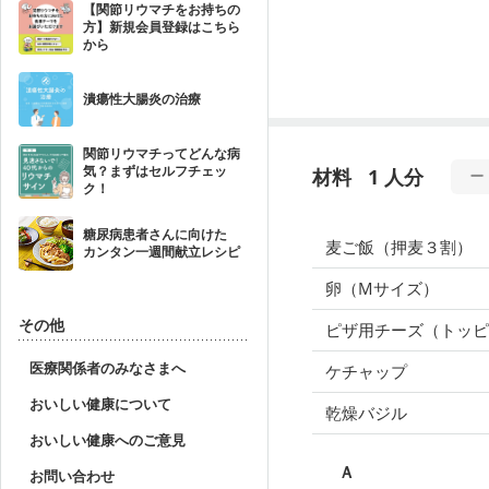
【関節リウマチをお持ちの
方】新規会員登録はこちら
から
潰瘍性大腸炎の治療
関節リウマチってどんな病
気？まずはセルフチェッ
材料
1 人分
ク！
糖尿病患者さんに向けた
麦ご飯（押麦３割）
カンタン一週間献立レシピ
卵（Mサイズ）
その他
ピザ用チーズ（トッピ
医療関係者のみなさまへ
ケチャップ
おいしい健康について
乾燥バジル
おいしい健康へのご意見
Ａ
お問い合わせ