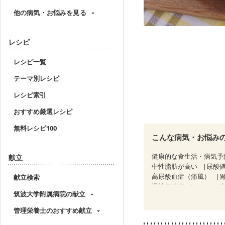
他の病気・お悩みを見る
レシピ
レシピ一覧
テーマ別レシピ
レシピ索引
おすすめ厳選レシピ
無料レシピ100
こんな病気・お悩み
健康的な食生活・病気予
献立
中性脂肪が高い
尿酸
高尿酸血症（痛風）
献立検索
慢性便秘症
クローン
筑波大学附属病院の献立
糖尿病性腎症（第２期）
CKD（ステージ３a）
管理栄養士のおすすめ献立
乳がん（放射線治療中）