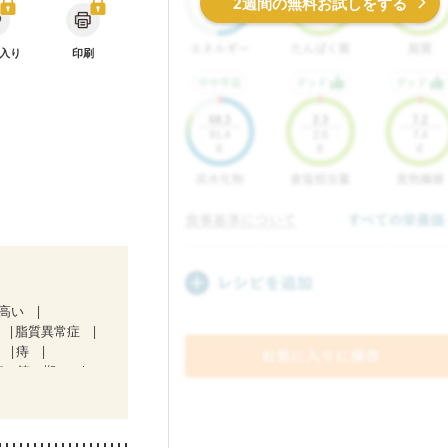
2週間の無料お試しをする
入り
印刷
が高い
脂質異常症
肝
痔
症（第１期）
中）
）