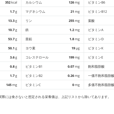
352
kcal
カルシウム
126
mg
ビタミンB6
1.7
g
マグネシウム
21
mg
ビタミンB12
13.3
g
リン
255
mg
葉酸
10.7
g
鉄
1.2
mg
ビタミンA
53.7
g
亜鉛
1.8
mg
ビタミンD
50.1
g
ヨウ素
19
µg
ビタミンK
3.6
g
コレステロール
199
mg
ビタミンE
0.8
g
ビタミンB1
0.07
mg
飽和脂肪酸
1.7
g
ビタミンB2
0.26
mg
一価不飽和脂肪
145
mg
ビタミンC
0
mg
多価不飽和脂肪
実際には食さないと想定される栄養価は、上記リストから除いてあります。