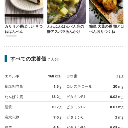
カリリと香ばしい きつ
ふわふわはんぺん卵の
簡単 大葉の香 鶏とはん
ねはんぺん
蟹アスパラあんかけ
ぺん照りつくね
すべての栄養価
(1人分)
エネルギー
168
kcal
ヨウ素
3
µg
食塩相当量
1.5
g
コレステロール
20
mg
たんぱく質
13.2
g
ビタミンB1
0.02
mg
脂質
10.7
g
ビタミンB2
0.07
mg
炭水化物
7.0
g
ビタミンC
3
mg
糖質
6.5
g
ビタミンB6
0.08
mg