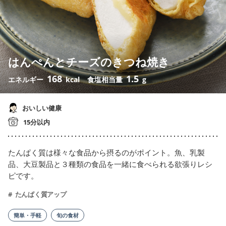
はんぺんとチーズのきつね焼き
168
1.5
エネルギー
kcal
食塩相当量
g
おいしい健康
15分以内
たんぱく質は様々な食品から摂るのがポイント。魚、乳製
品、大豆製品と３種類の食品を一緒に食べられる欲張りレシ
ピです。
たんぱく質アップ
簡単・手軽
旬の食材