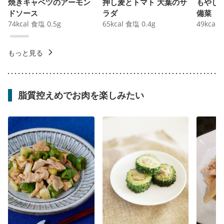
焼きキャベツのアーモン
押し麦とトマト 大葉のサ
もやし
ドソース
ラダ
備菜
74
kcal
食塩
0.5
g
65
kcal
食塩
0.4
g
49
kcal
もっと見る
脂質控えめでお肉を楽しみたい