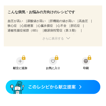
こんな病気・お悩みの方向けのレシピです
血圧が高い
尿酸値が高い
肝機能の値が高い
高血圧
狭心症
心筋梗塞
心臓弁膜症
心不全
胆石症
過敏性腸症候群（IBS）
糖尿病性腎症（第３期）
CKD（ステージ３a）
CKD（ステージ３b）
さらに表示する
乳がん（抗がん剤治療中）
乳がん（ホルモン療法中）
乳がん（放射線治療中）
乳がん治療を終えた方・経過観察中の方など
飲み込みにくい
消化不良
妊娠中(初期)
妊婦健診・体重増加が気になる（初期）
妊婦健診・血圧が気になる（初期）
妊婦健診・血糖値が気になる（初期）
献立に追加
お気に入り
妊娠高血圧(中期)
印刷
妊娠糖尿病(初期)
産後（母乳）
産後（混合栄養）
産後（ミルク）
骨折
骨粗しょう症
関節リウマチ
フレイル（年齢に合わせた体作り）
低栄養予防
貧血対策
ニキビ・肌荒れ
妊活中
更年期