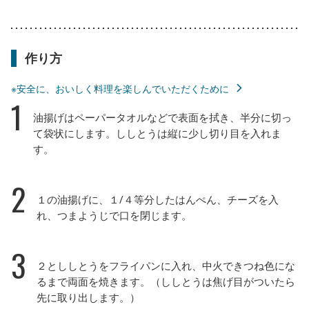
作り方
※安全に、おいしく料理を楽しんでいただくために
1
油揚げはペーパータオルなどで表面を拭き、半分に切っ
て袋状にします。ししとうは縦に少し切り目を入れま
す。
2
１の油揚げに、１/４等分したはんぺん、チーズを入
れ、つまようじで口を閉じます。
3
２とししとうをフライパンに入れ、中火できつね色にな
るまで両面を焼きます。（ししとうは焦げ目がついたら
先に取り出します。）