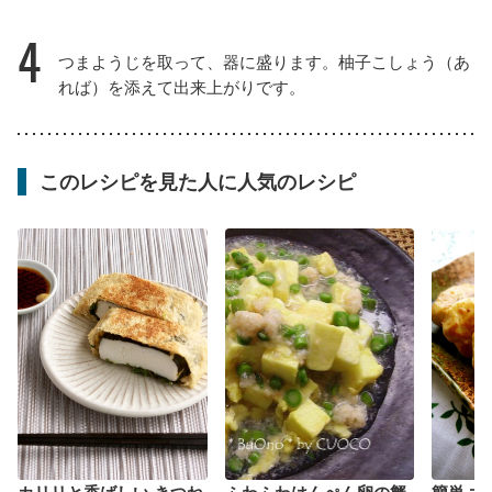
4
つまようじを取って、器に盛ります。柚子こしょう（あ
れば）を添えて出来上がりです。
このレシピを見た人に人気のレシピ
カリリと香ばしい きつね
ふわふわはんぺん卵の蟹
簡単 大