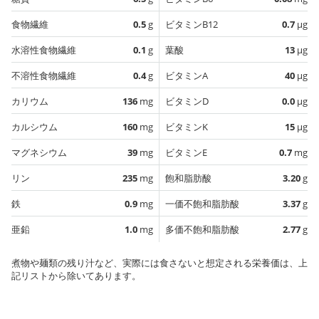
食物繊維
0.5
g
ビタミンB12
0.7
µg
水溶性食物繊維
0.1
g
葉酸
13
µg
不溶性食物繊維
0.4
g
ビタミンA
40
µg
カリウム
136
mg
ビタミンD
0.0
µg
カルシウム
160
mg
ビタミンK
15
µg
マグネシウム
39
mg
ビタミンE
0.7
mg
リン
235
mg
飽和脂肪酸
3.20
g
鉄
0.9
mg
一価不飽和脂肪酸
3.37
g
亜鉛
1.0
mg
多価不飽和脂肪酸
2.77
g
煮物や麺類の残り汁など、実際には食さないと想定される栄養価は、上
記リストから除いてあります。