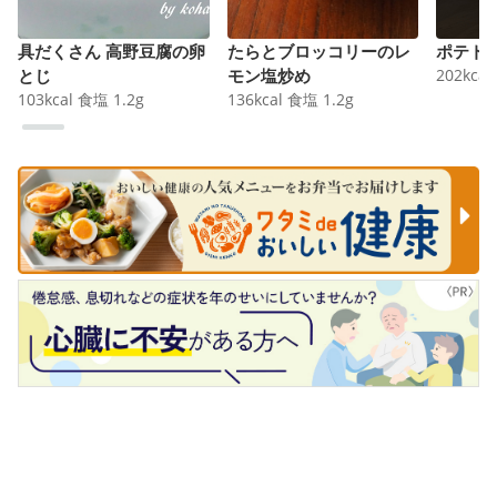
具だくさん 高野豆腐の卵
たらとブロッコリーのレ
ポテト
とじ
モン塩炒め
202
kcal
103
kcal
食塩
1.2
g
136
kcal
食塩
1.2
g