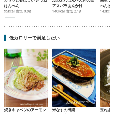
はんぺん
アスパラあんかけ
ぺん照
95
kcal
食塩
0.9
g
140
kcal
食塩
2.1
g
143
kcal
低カロリーで満足したい
焼きキャベツのアーモン
米なすの田楽
玉ねぎ