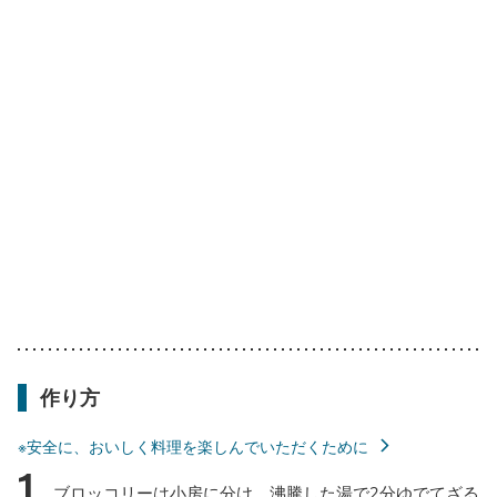
作り方
※安全に、おいしく料理を楽しんでいただくために
1
ブロッコリーは小房に分け、沸騰した湯で2分ゆでてざる