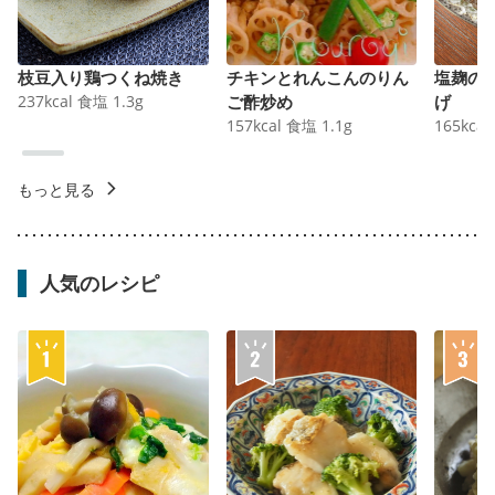
枝豆入り鶏つくね焼き
チキンとれんこんのりん
塩麹の
237
kcal
食塩
1.3
g
ご酢炒め
げ
157
kcal
食塩
1.1
g
165
kcal
もっと見る
人気のレシピ