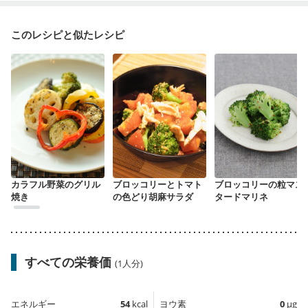
このレシピと似たレシピ
カラフル野菜のグリル
ブロッコリーとトマト
ブロッコリーの粒マス
焼き
の色どり胡麻サラダ
タードマリネ
すべての栄養価
(1人分)
エネルギー
54
kcal
ヨウ素
0
µg