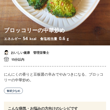
ブロッコリーの中華炒め
54
0.6
エネルギー
kcal
食塩相当量
g
おいしい健康 管理栄養士
15分以内
にんにくの香りと豆板醤の辛みでやみつきになる、ブロッコ
リーの中華炒め。
食材少なめ
こんな病気・お悩みの方向けのレシピです