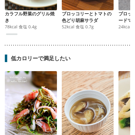
カラフル野菜のグリル焼
ブロッコリーとトマトの
ブロッ
き
色どり胡麻サラダ
ードマ
78
kcal
食塩
0.4
g
52
kcal
食塩
0.7
g
24
kcal
低カロリーで満足したい