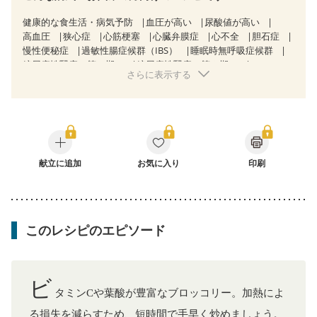
健康的な食生活・病気予防
血圧が高い
尿酸値が高い
高血圧
狭心症
心筋梗塞
心臓弁膜症
心不全
胆石症
慢性便秘症
過敏性腸症候群（IBS）
睡眠時無呼吸症候群
糖尿病性腎症（第１期）
糖尿病性腎症（第２期）
さらに表示する
乳がん（抗がん剤治療中）
乳がん（ホルモン療法中）
乳がん（放射線治療中）
乳がん治療を終えた方・経過観察中の方など
産後（ミルク）
骨折
骨粗しょう症
関節リウマチ
フレイル（年齢に合わせた体作り）
低栄養予防
貧血対策
ニキビ・肌荒れ
妊活中
更年期
献立に追加
お気に入り
印刷
このレシピのエピソード
ビ
タミンCや葉酸が豊富なブロッコリー。加熱によ
る損失を減らすため、短時間で手早く炒めましょう。