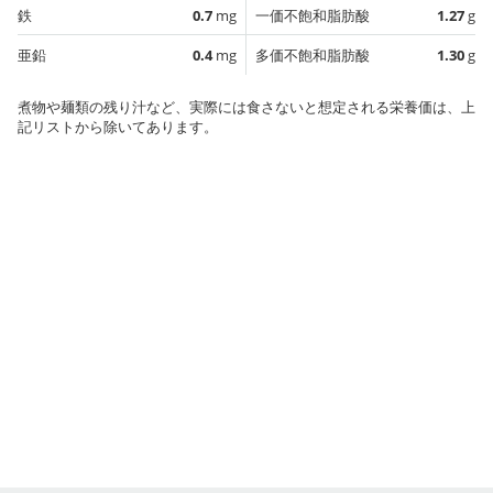
鉄
0.7
mg
一価不飽和脂肪酸
1.27
g
亜鉛
0.4
mg
多価不飽和脂肪酸
1.30
g
煮物や麺類の残り汁など、実際には食さないと想定される栄養価は、上
記リストから除いてあります。