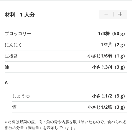
材料
1 人分
ブロッコリー
1/4株（50 g）
にんにく
1/2片（2 g）
豆板醤
小さじ1/6弱（1 g）
油
小さじ3/4（3 g）
A
しょうゆ
小さじ1/2（3 g）
酒
小さじ1/2強（3 g）
※ 材料は野菜の皮、肉・魚の骨や内臓を取り除いたもので、食べられる
部分の分量（調理量）を表示しています。