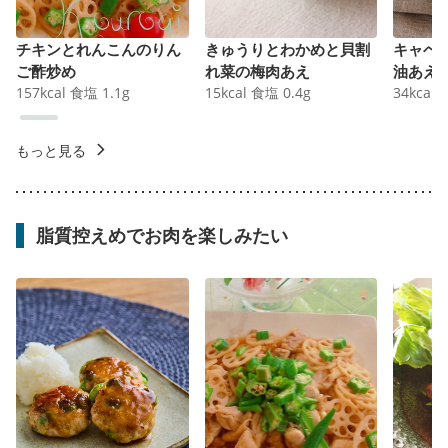
チキンとれんこんのりん
きゅうりとわかめと貝割
キャベ
ご酢炒め
れ菜の梅肉あえ
油あえ
157
kcal
食塩
1.1
g
15
kcal
食塩
0.4
g
34
kcal
もっと見る
脂質控えめでお肉を楽しみたい