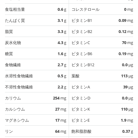
食塩相当量
0.6
g
コレステロール
0
mg
たんぱく質
3.1
g
ビタミンB1
0.09
mg
脂質
3.3
g
ビタミンB2
0.12
mg
炭水化物
4.3
g
ビタミンC
70
mg
糖質
1.6
g
ビタミンB6
0.19
mg
食物繊維
2.7
g
ビタミンB12
0.0
µg
水溶性食物繊維
0.5
g
葉酸
113
µg
不溶性食物繊維
2.2
g
ビタミンA
39
µg
カリウム
254
mg
ビタミンD
0.0
µg
カルシウム
27
mg
ビタミンK
110
µg
マグネシウム
17
mg
ビタミンE
1.9
mg
リン
64
mg
飽和脂肪酸
0.37
g