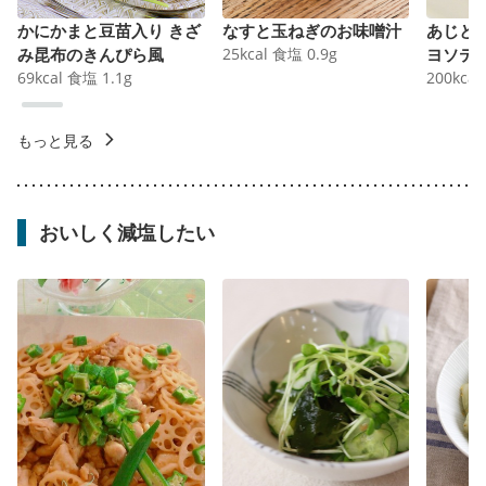
かにかまと豆苗入り きざ
なすと玉ねぎのお味噌汁
あじと
み昆布のきんぴら風
25
kcal
食塩
0.9
g
ヨソテ
69
kcal
食塩
1.1
g
200
kcal
もっと見る
おいしく減塩したい