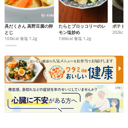
具だくさん 高野豆腐の卵
たらとブロッコリーのレ
ポテト
とじ
モン塩炒め
202
kcal
103
kcal
食塩
1.2
g
136
kcal
食塩
1.2
g